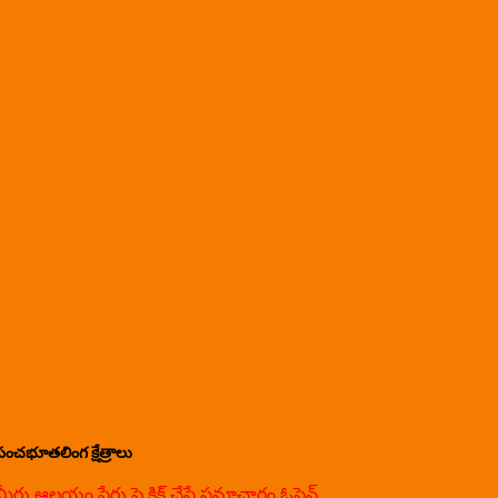
పంచభూతలింగ క్షేత్రాలు
మీరు ఆలయం పేరు పై క్లిక్ చేస్తే సమాచారం ఓపెన్