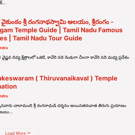
క్…
ైకుంఠం శ్రీ రంగనాథస్వామి ఆలయం, శ్రీరంగం -
ngam Temple Guide | Tamil Nadu Famous
es | Tamil Nadu Tour Guide
ndra
 వైష్ణవ దివ్య క్షేత్రాలలో ఒకటి, కావేరి నది రెండుగా చీలగా కావేరి నది మధ్య ప్రదేశం
keswaram ( Thiruvanaikaval ) Temple
mation
ndra
ెళ్ళినవారు చాలామంది శ్రీ రంగనాధుడి దర్శనం అయినతరువాత తిరుగు ప్రయాణం
 జంబు…
Load More