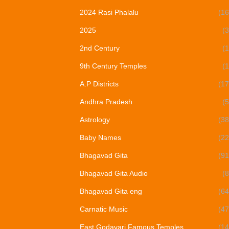
2024 Rasi Phalalu
(16
2025
(3
2nd Century
(1
9th Century Temples
(1
A.P Districts
(17
Andhra Pradesh
(5
Astrology
(38
Baby Names
(22
Bhagavad Gita
(91
Bhagavad Gita Audio
(8
Bhagavad Gita eng
(64
Carnatic Music
(47
East Godavari Famous Temples
(14