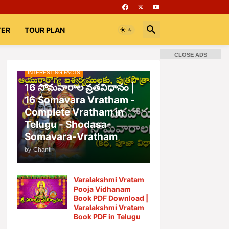
TER
TOUR PLAN
CLOSE ADS
INTERESTING FACTS
16 సోమవారాల వ్రతవిధానం |
16 Somavara Vratham -
Complete Vratham in
Telugu - Shodasa-
Somavara-Vratham
by
Chanti
Varalakshmi Vratam
Pooja Vidhanam
Book PDF Download |
Varalakshmi Vratam
Book PDF in Telugu