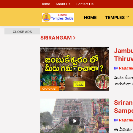
Home
About Us
Contact Us
HOME
TEMPLES
CLOSE ADS
SRIRANGAM
Jambu
Thiruv
by
Rajacha
మనం దేవాలయ
అరుదుగా
CHAGANTI
Srira
Samp
by
Rajacha
ఈ వీడియో చ