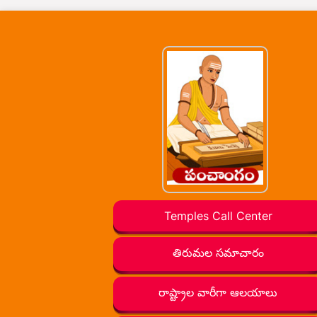
Temples Call Center
తిరుమల సమాచారం
రాష్ట్రాల వారీగా ఆలయాలు