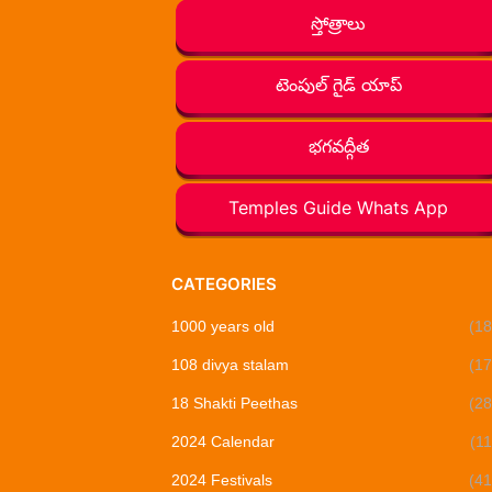
స్తోత్రాలు
టెంపుల్ గైడ్ యాప్
భగవద్గీత
Temples Guide Whats App
CATEGORIES
1000 years old
(18
108 divya stalam
(17
18 Shakti Peethas
(28
2024 Calendar
(11
2024 Festivals
(41