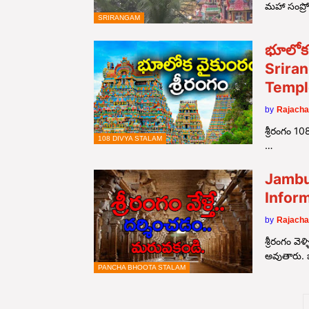
మహా సంప్రో
SRIRANGAM
భూలోక వ
Srira
Templ
by
Rajacha
శ్రీరంగం 108
108 DIVYA STALAM
…
Jambu
Infor
by
Rajacha
శ్రీరంగం వ
అవుతారు.
PANCHA BHOOTA STALAM