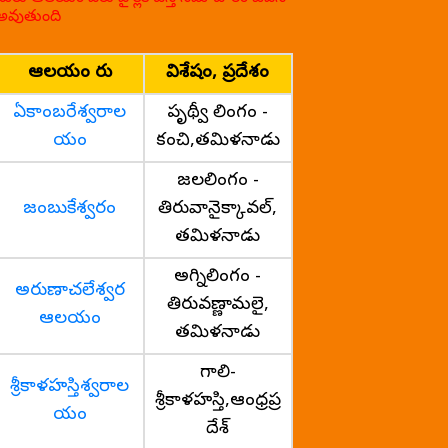
అవుతుంది
ఆలయం పేరు
విశేషం, ప్రదేశం
ఏకాంబరేశ్వరాల
పృథ్వీ లింగం -
యం
కంచి,తమిళనాడు
జలలింగం -
జంబుకేశ్వరం
తిరువానైక్కావల్,
తమిళనాడు
అగ్నిలింగం -
అరుణాచలేశ్వర
తిరువణ్ణామలై,
ఆలయం
తమిళనాడు
గాలి-
శ్రీకాళహస్తిశ్వరాల
శ్రీకాళహస్తి,ఆంధ్రప్ర
యం
దేశ్