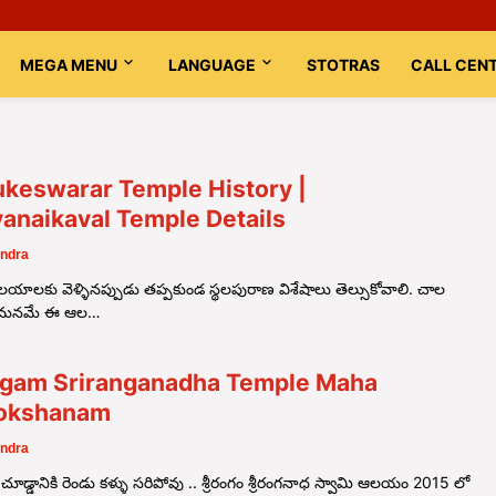
MEGA MENU
LANGUAGE
STOTRAS
CALL CEN
keswarar Temple History |
anaikaval Temple Details
ndra
ాలకు వెళ్ళినప్పుడు తప్పకుండ స్థలపురాణ విశేషాలు తెల్సుకోవాలి. చాల
 మనమే ఈ ఆల…
ngam Sriranganadha Temple Maha
okshanam
ndra
ూడ్డానికి రెండు కళ్ళు సరిపోవు .. శ్రీరంగం శ్రీరంగనాధ స్వామి ఆలయం 2015 లో