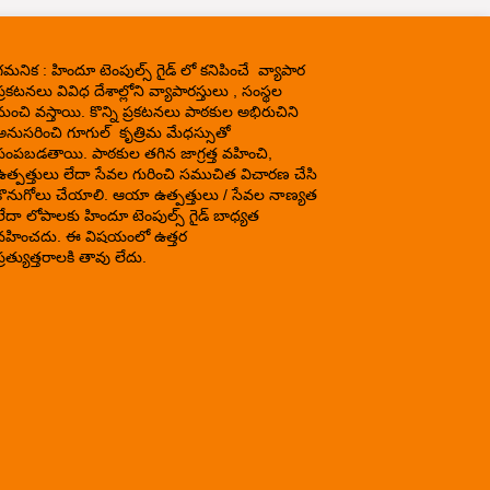
గమనిక : హిందూ టెంపుల్స్ గైడ్ లో కనిపించే వ్యాపార
్రకటనలు వివిధ దేశాల్లోని వ్యాపారస్తులు , సంస్థల
నుంచి వస్తాయి. కొన్ని ప్రకటనలు పాఠకుల అభిరుచిని
అనుసరించి గూగుల్ కృత్రిమ మేధస్సుతో
పంపబడతాయి. పాఠకుల తగిన జాగ్రత్త వహించి,
ఉత్పత్తులు లేదా సేవల గురించి సముచిత విచారణ చేసి
కొనుగోలు చేయాలి. ఆయా ఉత్పత్తులు / సేవల నాణ్యత
లేదా లోపాలకు హిందూ టెంపుల్స్ గైడ్ బాధ్యత
వహించదు. ఈ విషయంలో ఉత్తర
్రత్యుత్తరాలకి తావు లేదు.