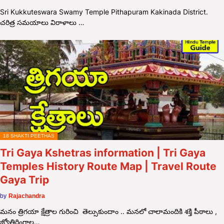
Sri Kukkuteswara Swamy Temple Pithapuram Kakinada District.
చరిత్ర సమయాలు విరాళాలు …
18 SHAKTI PEETHAS
Tri Gaya Kshetras information | Tri Gaya
Temples History Route Map | Travel Route
Gaya Trip
by
Rajachandra
మనం త్రిగయా క్షేత్రాల గురించి తెల్సుకుందాం .. మనలో చాలామందికి శక్తి పీఠాలు ,
జ్యోతిర్లింగాల…