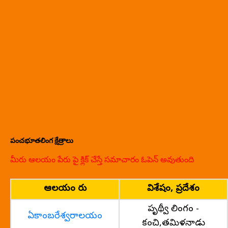
పంచభూతలింగ క్షేత్రాలు
మీరు ఆలయం పేరు పై క్లిక్ చేస్తే సమాచారం ఓపెన్ అవుతుంది
ఆలయం పేరు
విశేషం, ప్రదేశం
పృథ్వీ లింగం -
ఏకాంబరేశ్వరాలయం
కంచి,తమిళనాడు