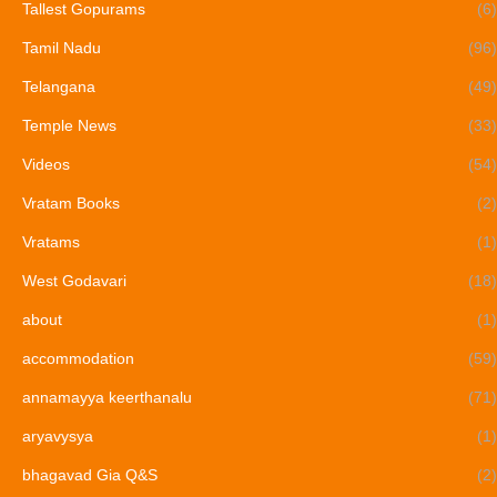
Tallest Gopurams
(6)
Tamil Nadu
(96)
Telangana
(49)
Temple News
(33)
Videos
(54)
Vratam Books
(2)
Vratams
(1)
West Godavari
(18)
about
(1)
accommodation
(59)
annamayya keerthanalu
(71)
aryavysya
(1)
bhagavad Gia Q&S
(2)