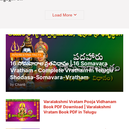
Load More
INTERESTING FACTS
16 సోమవారాల వ్రతవిధానం | 16 Somavara
Vratham - Complete Vratham in Telugu -
Shodasa-Somavara-Vratham
by
Chanti
Varalakshmi Vratam Pooja Vidhanam
Book PDF Download | Varalakshmi
Vratam Book PDF in Telugu