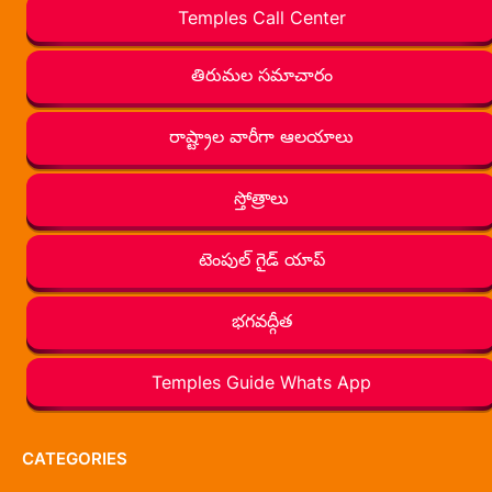
Temples Call Center
తిరుమల సమాచారం
రాష్ట్రాల వారీగా ఆలయాలు
స్తోత్రాలు
టెంపుల్ గైడ్ యాప్
భగవద్గీత
Temples Guide Whats App
CATEGORIES