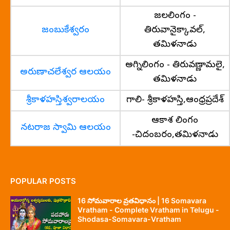
జలలింగం -
జంబుకేశ్వరం
తిరువానైక్కావల్,
తమిళనాడు
అగ్నిలింగం - తిరువణ్ణామలై,
అరుణాచలేశ్వర ఆలయం
తమిళనాడు
శ్రీకాళహస్తిశ్వరాలయం
గాలి- శ్రీకాళహస్తి,ఆంధ్రప్రదేశ్
ఆకాశ లింగం
నటరాజ స్వామి ఆలయం
-చిదంబరం,తమిళనాడు
POPULAR POSTS
16 సోమవారాల వ్రతవిధానం | 16 Somavara
Vratham - Complete Vratham in Telugu -
Shodasa-Somavara-Vratham