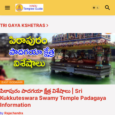
TRI GAYA KSHETRAS
EAST GODAVARI
పిఠాపురం పాదగయా క్షేత్ర విశేషాలు | Sri
Kukkuteswara Swamy Temple Padagaya
Information
by
Rajachandra