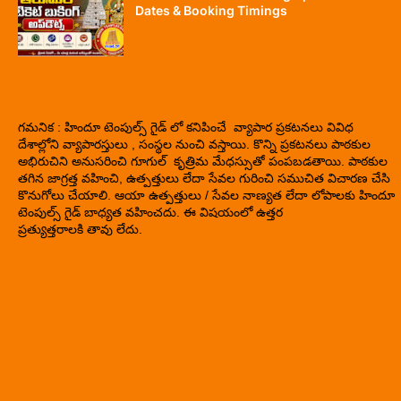
Dates & Booking Timings
గమనిక : హిందూ టెంపుల్స్ గైడ్ లో కనిపించే వ్యాపార ప్రకటనలు వివిధ
దేశాల్లోని వ్యాపారస్తులు , సంస్థల నుంచి వస్తాయి. కొన్ని ప్రకటనలు పాఠకుల
అభిరుచిని అనుసరించి గూగుల్ కృత్రిమ మేధస్సుతో పంపబడతాయి. పాఠకుల
తగిన జాగ్రత్త వహించి, ఉత్పత్తులు లేదా సేవల గురించి సముచిత విచారణ చేసి
కొనుగోలు చేయాలి. ఆయా ఉత్పత్తులు / సేవల నాణ్యత లేదా లోపాలకు హిందూ
టెంపుల్స్ గైడ్ బాధ్యత వహించదు. ఈ విషయంలో ఉత్తర
ప్రత్యుత్తరాలకి తావు లేదు.