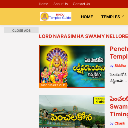
Home
About Us
Contact Us
HOME
TEMPLES
CLOSE ADS
LORD NARASIMHA SWAMY NELLORE 
Pench
Templ
by
Siddhu
పెంచలకోన ఆం
పట్టణమ…
1000 YEARS OLD
పెంచల
Swamy
Timin
by
Chanti