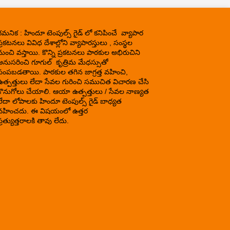
గమనిక : హిందూ టెంపుల్స్ గైడ్ లో కనిపించే వ్యాపార
్రకటనలు వివిధ దేశాల్లోని వ్యాపారస్తులు , సంస్థల
నుంచి వస్తాయి. కొన్ని ప్రకటనలు పాఠకుల అభిరుచిని
అనుసరించి గూగుల్ కృత్రిమ మేధస్సుతో
పంపబడతాయి. పాఠకుల తగిన జాగ్రత్త వహించి,
ఉత్పత్తులు లేదా సేవల గురించి సముచిత విచారణ చేసి
కొనుగోలు చేయాలి. ఆయా ఉత్పత్తులు / సేవల నాణ్యత
లేదా లోపాలకు హిందూ టెంపుల్స్ గైడ్ బాధ్యత
వహించదు. ఈ విషయంలో ఉత్తర
్రత్యుత్తరాలకి తావు లేదు.