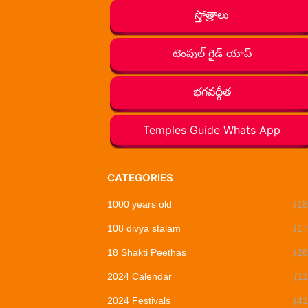
స్తోత్రాలు
టెంపుల్ గైడ్ యాప్
భగవద్గీత
Temples Guide Whats App
CATEGORIES
1000 years old
(18
108 divya stalam
(17
18 Shakti Peethas
(28
2024 Calendar
(11
2024 Festivals
(41