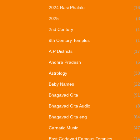
2024 Rasi Phalalu
(16
2025
(3
2nd Century
(1
9th Century Temples
(1
A.P Districts
(17
Andhra Pradesh
(5
Astrology
(38
Baby Names
(22
Bhagavad Gita
(91
Bhagavad Gita Audio
(8
Bhagavad Gita eng
(64
Carnatic Music
(47
East Godavari Famous Temples
(14