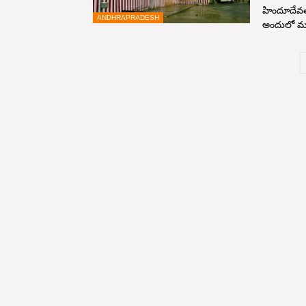
హిందూదేవతల
ANDHRAPRADESH
అందులో మ