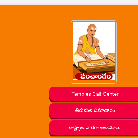
Temples Call Center
తిరుమల సమాచారం
రాష్ట్రాల వారీగా ఆలయాలు