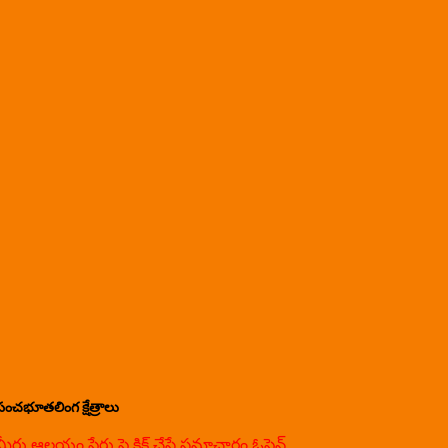
పంచభూతలింగ క్షేత్రాలు
మీరు ఆలయం పేరు పై క్లిక్ చేస్తే సమాచారం ఓపెన్