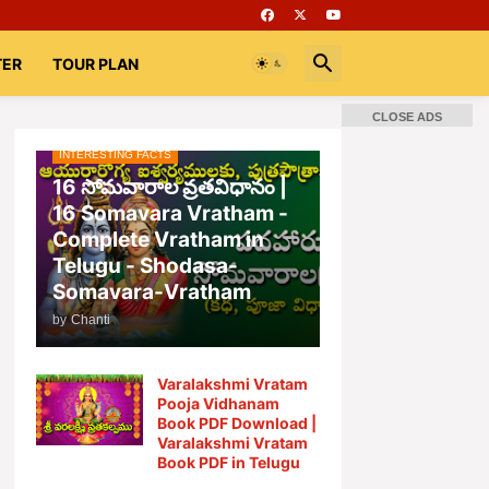
TER
TOUR PLAN
CLOSE ADS
INTERESTING FACTS
16 సోమవారాల వ్రతవిధానం |
16 Somavara Vratham -
Complete Vratham in
Telugu - Shodasa-
Somavara-Vratham
by
Chanti
Varalakshmi Vratam
Pooja Vidhanam
Book PDF Download |
Varalakshmi Vratam
Book PDF in Telugu