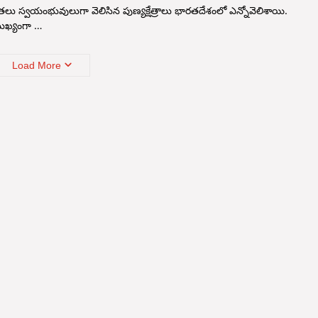
ు స్వయంభువులుగా వెలిసిన పుణ్యక్షేత్రాలు భారతదేశంలో ఎన్నోవెలిశాయి.
ుఖ్యంగా …
Load More