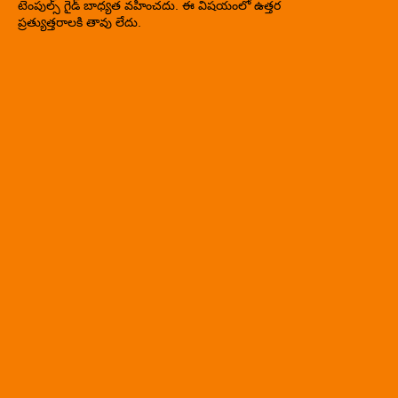
టెంపుల్స్ గైడ్ బాధ్యత వహించదు. ఈ విషయంలో ఉత్తర
ప్రత్యుత్తరాలకి తావు లేదు.