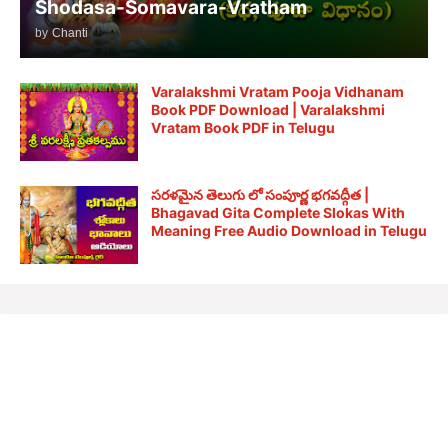
Shodasa-Somavara-Vratham
by
Chanti
Varalakshmi Vratam Pooja Vidhanam
Book PDF Download | Varalakshmi
Vratam Book PDF in Telugu
సరళమైన తెలుగు లో సంపూర్ణ భగవద్గీత |
Bhagavad Gita Complete Slokas With
Meaning Free Audio Download in Telugu