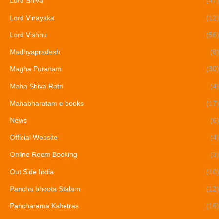
Lord Shiva
(47)
Lord Vinayaka
(12)
Lord Vishnu
(56)
Madhyapradesh
(8)
Magha Puranam
(30)
Maha Shiva Ratri
(4)
Mahabharatam e books
(17)
News
(6)
Official Website
(4)
Online Room Booking
(3)
Out Side India
(10)
Pancha bhoota Stalam
(12)
Pancharama Kshetras
(16)