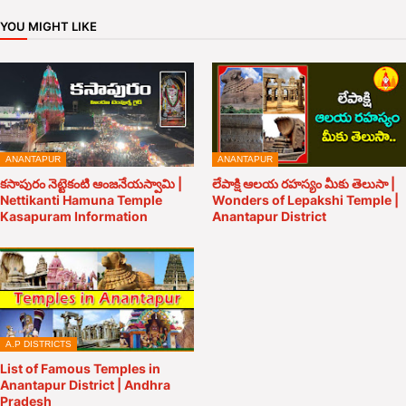
YOU MIGHT LIKE
ANANTAPUR
ANANTAPUR
కసాపురం నెట్టెకంటి ఆంజనేయస్వామి |
లేపాక్షి ఆలయ రహస్యం మీకు తెలుసా |
Nettikanti Hamuna Temple
Wonders of Lepakshi Temple |
Kasapuram Information
Anantapur District
A.P DISTRICTS
List of Famous Temples in
Anantapur District | Andhra
Pradesh