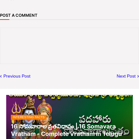
POST A COMMENT
Previous Post
Next Post
INTERESTING FACTS
16 సోమవారాల వ్రతవిధానం | 16 Somavara
Vratham - Complete Vratham in Telugu -