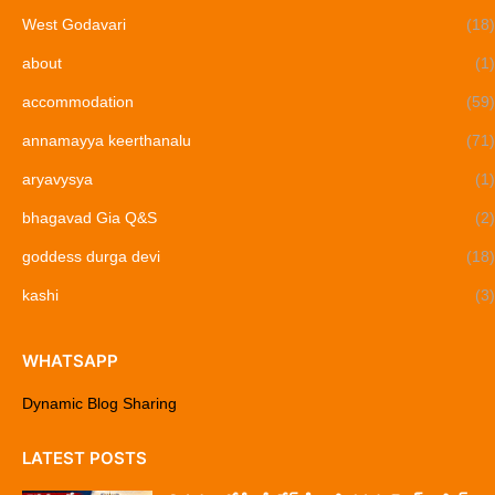
West Godavari
(18)
about
(1)
accommodation
(59)
annamayya keerthanalu
(71)
aryavysya
(1)
bhagavad Gia Q&S
(2)
goddess durga devi
(18)
kashi
(3)
WHATSAPP
Dynamic Blog Sharing
LATEST POSTS