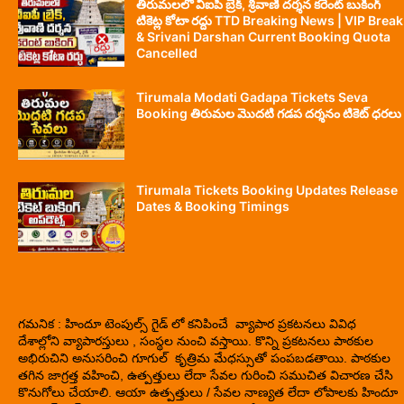
తిరుమలలో వీఐపీ బ్రేక్, శ్రీవాణి దర్శన కరెంట్ బుకింగ్
టికెట్ల కోటా రద్దు TTD Breaking News | VIP Break
& Srivani Darshan Current Booking Quota
Cancelled
Tirumala Modati Gadapa Tickets Seva
Booking తిరుమల మొదటి గడప దర్శనం టికెట్ ధరలు
Tirumala Tickets Booking Updates Release
Dates & Booking Timings
గమనిక : హిందూ టెంపుల్స్ గైడ్ లో కనిపించే వ్యాపార ప్రకటనలు వివిధ
దేశాల్లోని వ్యాపారస్తులు , సంస్థల నుంచి వస్తాయి. కొన్ని ప్రకటనలు పాఠకుల
అభిరుచిని అనుసరించి గూగుల్ కృత్రిమ మేధస్సుతో పంపబడతాయి. పాఠకుల
తగిన జాగ్రత్త వహించి, ఉత్పత్తులు లేదా సేవల గురించి సముచిత విచారణ చేసి
కొనుగోలు చేయాలి. ఆయా ఉత్పత్తులు / సేవల నాణ్యత లేదా లోపాలకు హిందూ