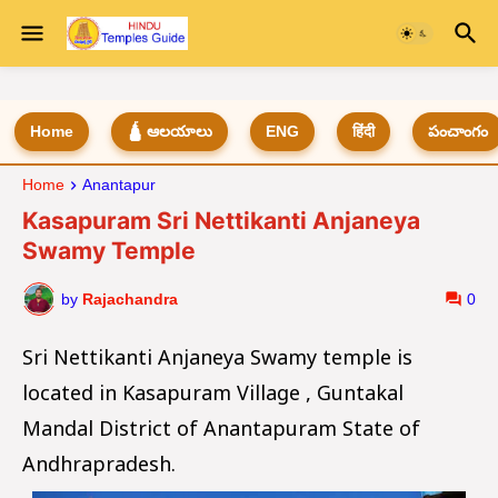
Home
🛕 ఆలయాలు
ENG
हिंदी
పంచాంగం
Home
Anantapur
Kasapuram Sri Nettikanti Anjaneya
Swamy Temple
by
Rajachandra
0
Sri Nettikanti Anjaneya Swamy temple is
located in Kasapuram Village , Guntakal
Mandal District of Anantapuram State of
Andhrapradesh.