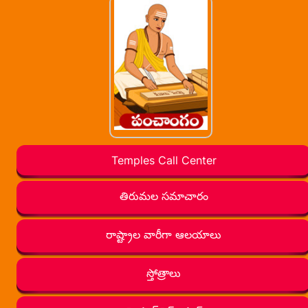
Temples Call Center
తిరుమల సమాచారం
రాష్ట్రాల వారీగా ఆలయాలు
స్తోత్రాలు