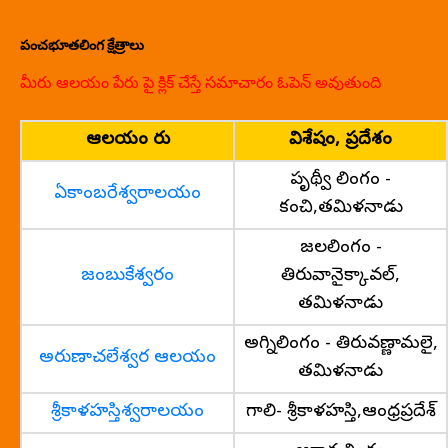
పంచభూతలింగ క్షేత్రాలు
మీరు ఆలయం పేరు పై క్లిక్ చేస్తే సమాచారం ఓపెన్ అవుతుంది
ఆలయం పేరు
విశేషం, ప్రదేశం
పృథ్వీ లింగం -
ఏకాంబరేశ్వరాలయం
కంచి,తమిళనాడు
జలలింగం -
జంబుకేశ్వరం
తిరువానైక్కావల్,
తమిళనాడు
అగ్నిలింగం - తిరువణ్ణామలై,
అరుణాచలేశ్వర ఆలయం
తమిళనాడు
శ్రీకాళహస్తిశ్వరాలయం
గాలి- శ్రీకాళహస్తి,ఆంధ్రప్రదేశ్