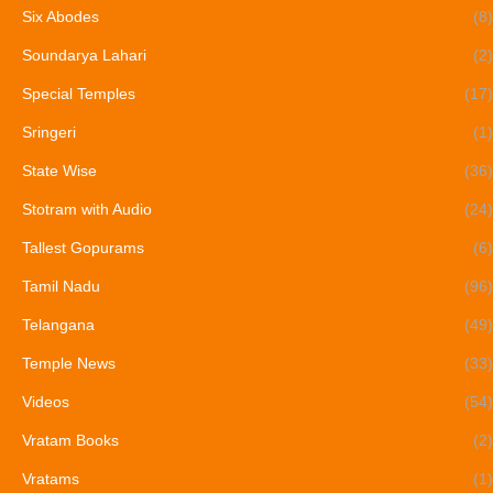
Six Abodes
(8)
Soundarya Lahari
(2)
Special Temples
(17)
Sringeri
(1)
State Wise
(36)
Stotram with Audio
(24)
Tallest Gopurams
(6)
Tamil Nadu
(96)
Telangana
(49)
Temple News
(33)
Videos
(54)
Vratam Books
(2)
Vratams
(1)