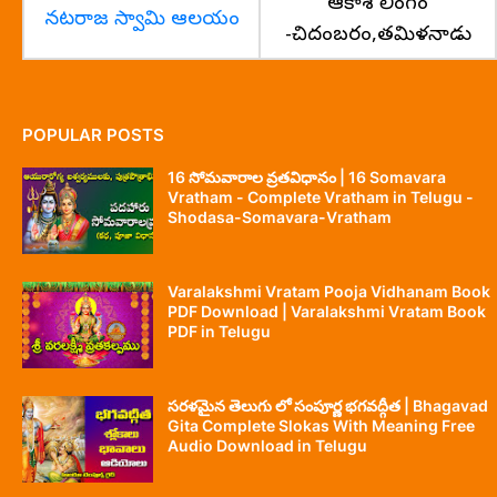
ఆకాశ లింగం
నటరాజ స్వామి ఆలయం
-చిదంబరం,తమిళనాడు
POPULAR POSTS
16 సోమవారాల వ్రతవిధానం | 16 Somavara
Vratham - Complete Vratham in Telugu -
Shodasa-Somavara-Vratham
Varalakshmi Vratam Pooja Vidhanam Book
PDF Download | Varalakshmi Vratam Book
PDF in Telugu
సరళమైన తెలుగు లో సంపూర్ణ భగవద్గీత | Bhagavad
Gita Complete Slokas With Meaning Free
Audio Download in Telugu