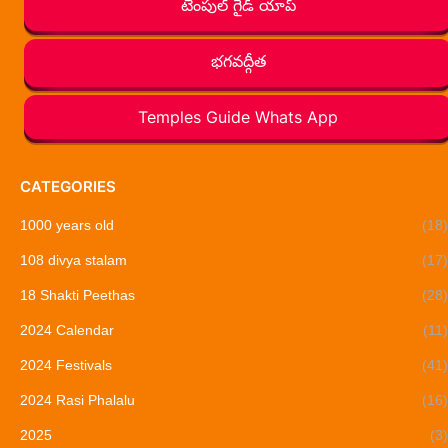
టెంపుల్ గైడ్ యాప్
భగవద్గీత
Temples Guide Whats App
CATEGORIES
1000 years old
(18)
108 divya stalam
(17)
18 Shakti Peethas
(28)
2024 Calendar
(11)
2024 Festivals
(41)
2024 Rasi Phalalu
(16)
2025
(3)