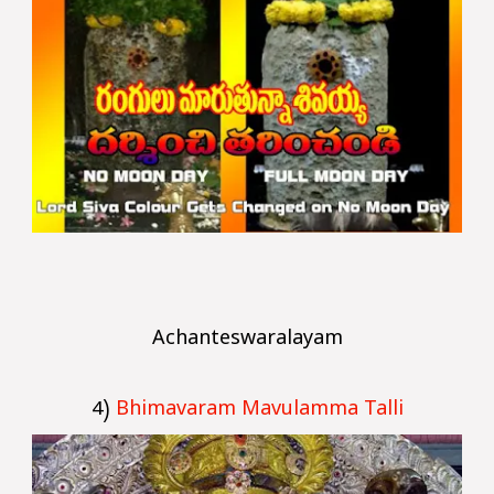
Achanteswaralayam
4)
Bhimavaram Mavulamma Talli