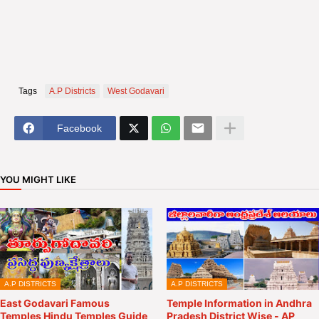
Tags
A.P Districts
West Godavari
Facebook
YOU MIGHT LIKE
A.P DISTRICTS
A.P DISTRICTS
East Godavari Famous
Temple Information in Andhra
Temples Hindu Temples Guide
Pradesh District Wise - AP