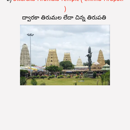
)
ద్వారకా తిరుమల లేదా చిన్న తిరుపతి