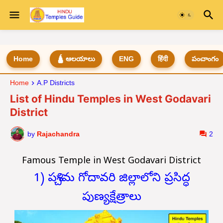
Home
🛕 ఆలయాలు
ENG
हिंदी
పంచాంగం
Home
A.P Districts
List of Hindu Temples in West Godavari
District
by
Rajachandra
2
Famous Temple in West Godavari District
1) పశ్చిమ గోదావరి జిల్లాలోని ప్రసిద్ధ
పుణ్యక్షేత్రాలు