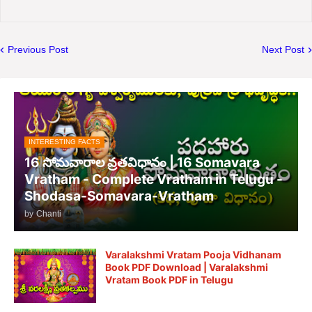
Previous Post
Next Post
INTERESTING FACTS
16 సోమవారాల వ్రతవిధానం | 16 Somavara
Vratham - Complete Vratham in Telugu -
Shodasa-Somavara-Vratham
by
Chanti
Varalakshmi Vratam Pooja Vidhanam
Book PDF Download | Varalakshmi
Vratam Book PDF in Telugu