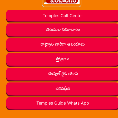
Temples Call Center
తిరుమల సమాచారం
రాష్ట్రాల వారీగా ఆలయాలు
స్తోత్రాలు
టెంపుల్ గైడ్ యాప్
భగవద్గీత
Temples Guide Whats App