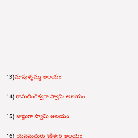
13)
మావుళ్ళమ్మ అలయం
14)
రామలింగేశ్వరా స్వామి అలయం
15)
జుట్టుగా స్వామి అలయం
16)
యనమదుర్రు శక్తీశ్వర అలయం