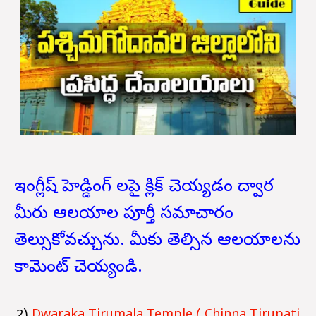
ఇంగ్లీష్ హెడ్డింగ్ లపై క్లిక్ చెయ్యడం ద్వార
మీరు ఆలయాల పూర్తీ సమాచారం
తెల్సుకోవచ్చును. మీకు తెల్సిన ఆలయాలను
కామెంట్ చెయ్యండి.
2)
Dwaraka Tirumala Temple ( Chinna Tirupati