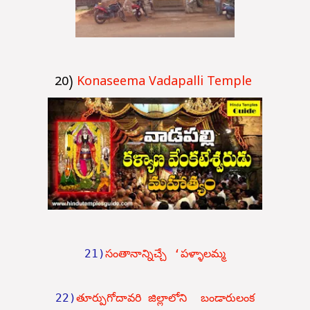
20)
Konaseema Vadapalli Temple
21)
సంతానాన్నిచ్చే ‘పళ్ళాలమ్మ
22)
తూర్పుగోదావరి జిల్లాలోని  బండారులంక