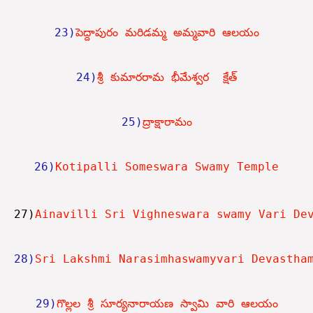
23)
పెద్దాపురం మరిడమ్మ అమ్మవారి ఆలయం
24)
శ్రీ కుమారరామ భీమేశ్వర  క్షేత్
25)
ద్రాక్షారామం
26)
Kotipalli Someswara Swamy Temple
27)
Ainavilli Sri Vighneswara swamy Vari De
28)
Sri Lakshmi Narasimhaswamyvari Devastha
29)
గొల్లల శ్రీ సూర్యనారాయణ స్వామి వారి ఆలయం