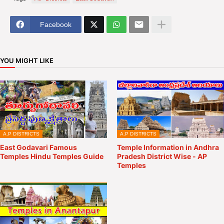
Facebook
YOU MIGHT LIKE
A.P DISTRICTS
A.P DISTRICTS
East Godavari Famous
Temple Information in Andhra
Temples Hindu Temples Guide
Pradesh District Wise - AP
Temples