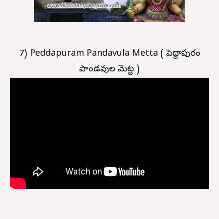
7) Peddapuram Pandavula Metta ( పెద్దాపురం
పాండవుల మెట్ట )