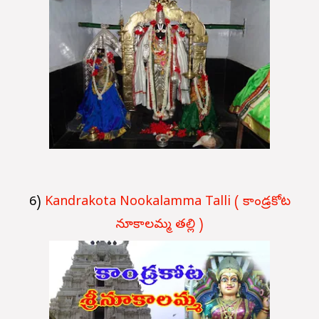
6)
Kandrakota Nookalamma Talli ( కాండ్రకోట
నూకాలమ్మ తల్లి )