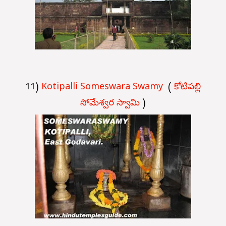
11)
Kotipalli Someswara Swamy
(
కోటిపల్లి
సోమేశ్వర స్వామి
)