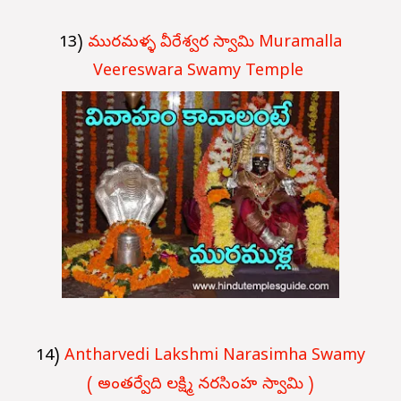
13)
మురమళ్ళ వీరేశ్వర స్వామి Muramalla
Veereswara Swamy Temple
14)
Antharvedi Lakshmi Narasimha Swamy
(
అంతర్వేది లక్ష్మి నరసింహ స్వామి )