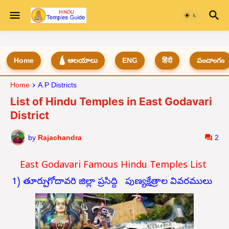
Home
🛕 ఆలయాలు
ENG
हिंदी
పంచాంగం
Home
A.P Districts
List of Hindu Temples in East Godavari
District
by
Rajachandra
2
East Godavari Famous Hindu Temples List
1) తూర్పు గోదావరి జిల్లా ప్రసిద్ది పుణ్యక్షేత్రాల వివరములు