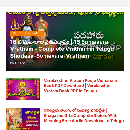
INTERESTING FACTS
16 సోమవారాల వ్రతవిధానం | 16 Somavara
Vratham - Complete Vratham in Telugu -
Shodasa-Somavara-Vratham
by
Chanti
Varalakshmi Vratam Pooja Vidhanam
Book PDF Download | Varalakshmi
Vratam Book PDF in Telugu
సరళమైన తెలుగు లో సంపూర్ణ భగవద్గీత |
Bhagavad Gita Complete Slokas With
Meaning Free Audio Download in Telugu