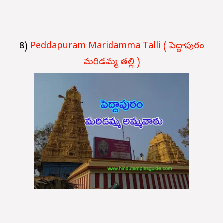
8)
Peddapuram Maridamma Talli ( పెద్దాపురం
మరిడమ్మ తల్లి )