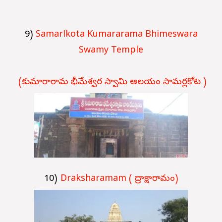
9)
Samarlkota Kumararama Bhimeswara
Swamy Temple
(
కుమారారామ భీమేశ్వర స్వామి ఆలయం సామర్లకోట )
10)
Draksharamam (
ద్రాక్షారామం)