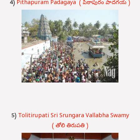
4)
Pithapuram Padagaya ( పిఠాపురం పాదగయ )
5)
Tolitirupati Sri Srungara Vallabha Swamy
( తోలి తిరుపతి )