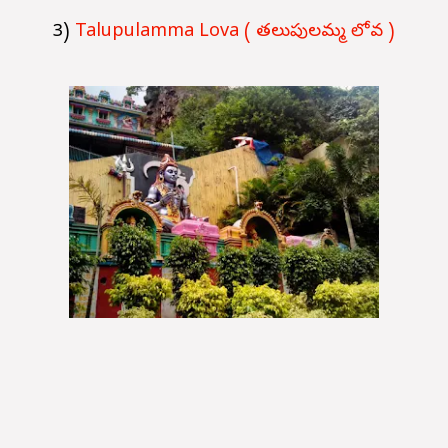
3)
Talupulamma Lova ( తలుపులమ్మ లోవ )