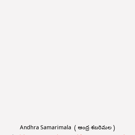
Andhra Samarimala ( ఆంద్ర శబరిమల )