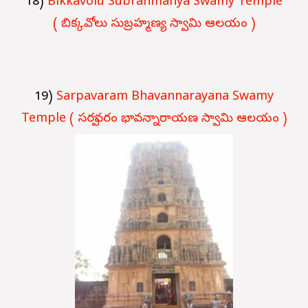
18)
Bikkavolu Subrahmanya Swamy Temple
( బిక్కవోలు సుబ్రహ్మణ్య స్వామి ఆలయం )
19)
Sarpavaram Bhavannarayana Swamy
Temple ( సర్పవరం భావన్నారాయణ స్వామి ఆలయం )