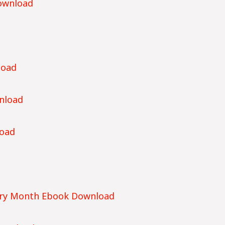
ownload
load
nload
oad
ary Month Ebook Download