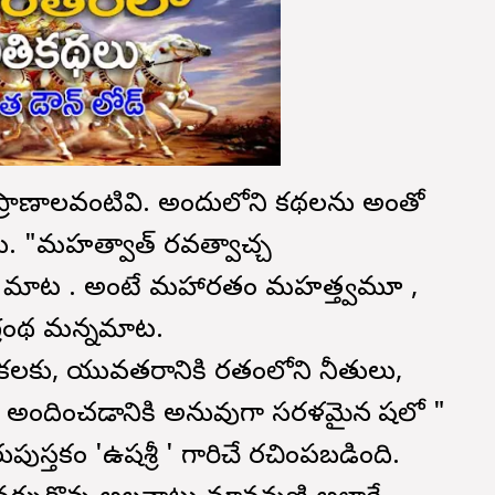
 ప్రాణాలవంటివి. అందులోని కథలను అంతో
 "మహత్వాత్ భారవత్వాచ్చ
దల మాట . అంటే మహాభారతం మహత్త్వమూ ,
్రంథ మన్నమాట.
లికలకు, యువతరానికి భారతంలోని నీతులు,
 అందించడానికి అనువుగా సరళమైన భాషలో "
ుస్తకం 'ఉషశ్రీ ' గారిచే రచింపబడింది.