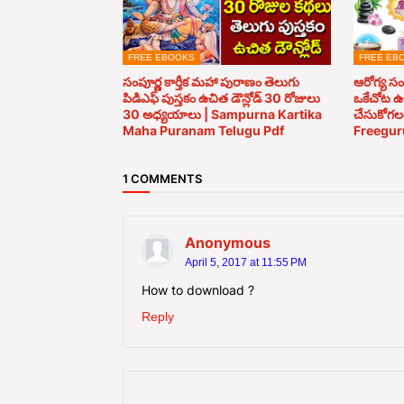
FREE EBOOKS
FREE EB
సంపూర్ణ కార్తీక మహా పురాణం తెలుగు
ఆరోగ్య స
పిడిఎఫ్ పుస్తకం ఉచిత డౌన్లోడ్ 30 రోజులు
ఒకేచోట ఉచ
30 అధ్యయాలు | Sampurna Kartika
చేసుకోగల
Maha Puranam Telugu Pdf
Freegur
1 COMMENTS
Anonymous
April 5, 2017 at 11:55 PM
How to download ?
Reply