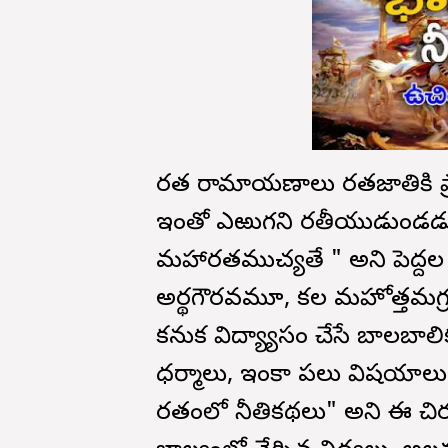
భారత రామాయణాలు భారతజాతికి
ఇంతో ఎఱుగని భారతీయుడుండడు.
మహాభారతముచ్యతే " అని పెద్
అర్థగౌరవమూ, కల మహోత్తమగ
కనుక విద్యాభ్యాసం చేసే బాలబా
ధర్మాలు, ఇంకా పలు విషయాలు
భారతంలో నీతికథలు" అని ఈ చిరుప