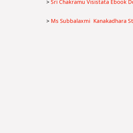
>
Sri Chakramu Visistata Ebook 
>
Ms Subbalaxmi Kanakadhara S