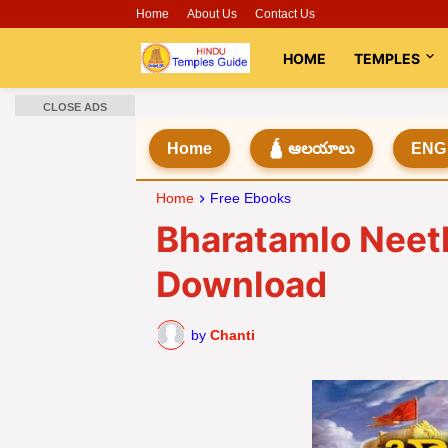
Home
About Us
Contact Us
HOME
TEMPLES
CLOSE ADS
Home
🛕 ఆలయాలు
ENG
Home
Free Ebooks
Bharatamlo Neet
Download
by
Chanti