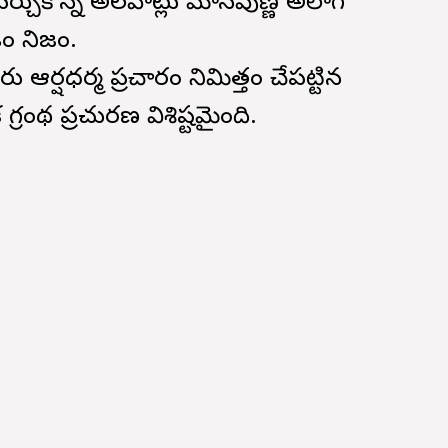
వర్చుకొన్న అలవాట్లు మానవుణ్ణి అలాగే
డం నిజం.
ఆర్షధర్మ ప్రచారం నిమిత్తం చేపట్టిన
గ్రంథ ప్రచురణ విశిష్టమైంది.