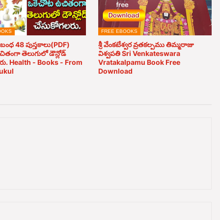
OOKS
FREE EBOOKS
ంబంధ 48 పుస్తకాలు(PDF)
శ్రీ వేంకటేశ్వర వ్రతకల్పము తిమ్మరాజు
ితంగా తెలుగులో డౌన్లోడ్
విశ్వపతి Sri Venkateswara
రు. Health - Books - From
Vratakalpamu Book Free
ukul
Download