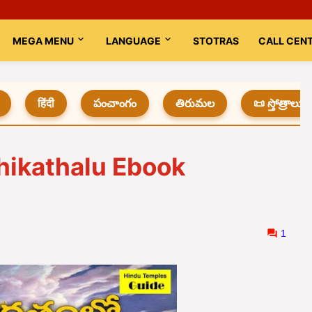
MEGA MENU
LANGUAGE
STOTRAS
CALL CEN
हिंदी
పంచాంగం
తిరుమల
📜 స్తోత్రాలు
hikathalu Ebook
1