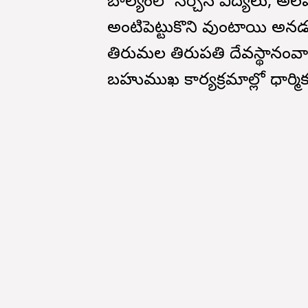
బాల్యంలో నేర్చిన విద్యలు, అల
అంటిపెట్టుకొని వుంటాయి అన
తిరుమల తిరుపతి దేవస్థానంవారు 
బహుముఖ కార్యక్రమాల్లో ధార్మిక 