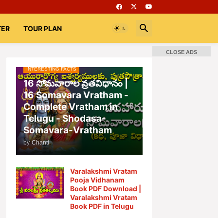
TER
TOUR PLAN
CLOSE ADS
INTERESTING FACTS
📚 Books
Rooms
భగవద్గీత
16 సోమవారాల వ్రతవిధానం |
16 Somavara Vratham -
Complete Vratham in
Telugu - Shodasa-
Somavara-Vratham
by
Chanti
Varalakshmi Vratam
Pooja Vidhanam
Book PDF Download |
Varalakshmi Vratam
Book PDF in Telugu