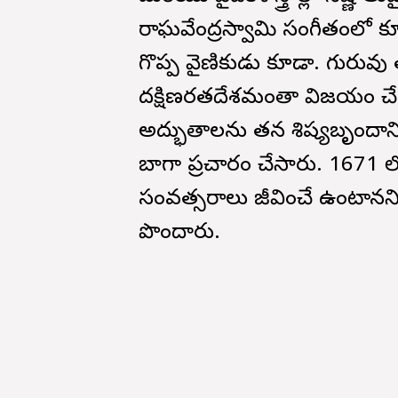
రాఘవేంద్రస్వామి సంగీతంలో 
గొప్ప వైణికుడు కూడా. గురువ
దక్షిణభారతదేశమంతా విజయం చ
అద్భుతాలను తన శిష్యబృందానికి చ
బాగా ప్రచారం చేసారు. 1671
సంవత్సరాలు జీవించే ఉంటానన
పొందారు.