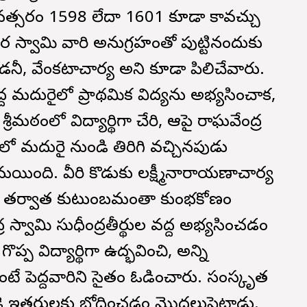
వత్సరం 1598 లేదా 1601 కూడా కావచ్చు
ర స్వామి వారి అనుగ్రహంతో పుట్టినందుకు
డనీ, వేంకటాచార్య అని కూడా పిలిచేవారు.
్ద మదురైలో ప్రాథమిక విద్యను అభ్యసించాక,
రీమఠంలో విద్యార్థిగా చేరి, ఆపై రాఘవేంద్ర
లో మదురై నుండి తిరిగి వచ్చినపుడు
యింది. వీరి కొడుకు లక్ష్మీనారాయణాచార్య
 ఆ తర్వాత కుటుంబమంతా కుంభకోణం
ర స్వామి సుధీంద్రతీర్థుల వద్ద అభ్యసించడం
్ప విద్యార్థిగా ఉద్భవించి, అన్ని
టే పెద్దవారిని సైతం ఓడించారు. సంస్కృత
ణాతుడై ఇతరులకు బోధించడం మొదలుపెట్టాడు.