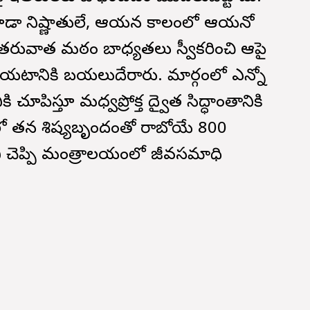
కూడా నిష్ణాతులే, ఆయన కాలంలో ఆయనో
ు తరువాత మఠం బాధ్యతలు స్వీకరించి ఆపై
ేయటానికి బయలుదేరారు. మార్గంలో ఎన్నో
ూపిస్తూ మధ్వప్రోక్త ద్వైత సిద్ధాంతానికి
 లో తన శిష్యబృందంతో రాబోయే 800
ి చెప్పి మంత్రాలయంలో జీవసమాధి