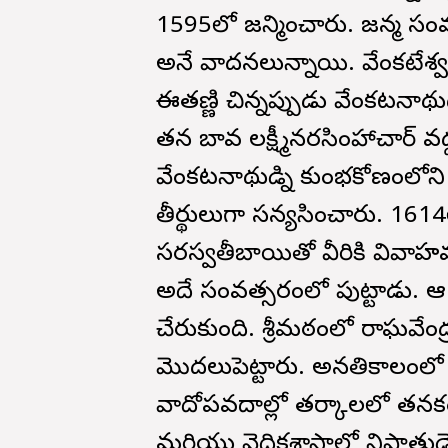
1595లో జన్మించారు. జన్మ సం
అనే వాదనలున్నాయి. వేంకటేశ్వ
ఈతణ్ణి చిన్నప్పుడు వేంకటనాథు
తన బావ లక్ష్మీనరసింహాచార్ వద
వేంకటనాథుడ్ని కుంభకోణంలోని శ్
తీర్థులుగా సన్యసించారు. 1614
సరస్వతీబాయితో వీరికి వివాహమ
అదే సంవత్సరంలో పుట్టాడు.
చేరుకుంది. శ్రీమఠంలో రాఘవేంద్
మొదలుపెట్టారు. అనతికాలంలో గొప
వాదోపవదాల్లో తర్కాలలో తనకం
మరియు వైదికశాస్త్రాల్లో నిష్