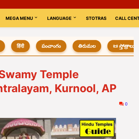
MEGA MENU
LANGUAGE
STOTRAS
CALL CEN
हिंदी
పంచాంగం
తిరుమల
📜 స్తోత్రాలు
 Swamy Temple
ntralayam, Kurnool, AP
0