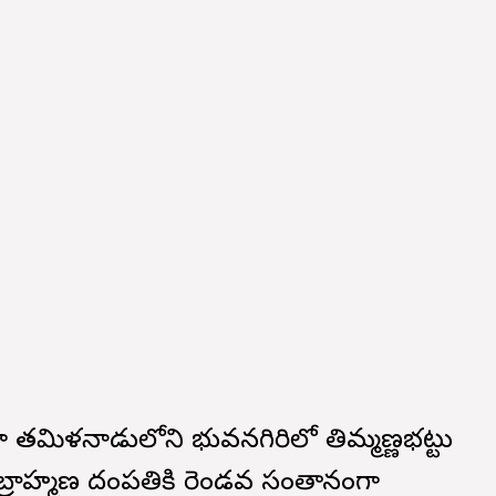
ుగా తమిళనాడులోని భువనగిరిలో తిమ్మణ్ణభట్టు
బ్రాహ్మణ దంపతికి రెండవ సంతానంగా