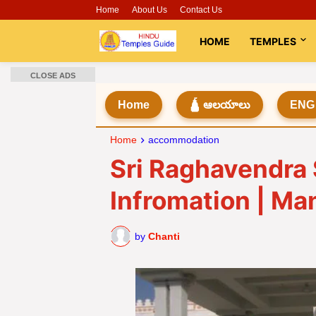
Home
About Us
Contact Us
HOME
TEMPLES
CLOSE ADS
Home
🛕 ఆలయాలు
ENG
Home
accommodation
Sri Raghavendra
Infromation | Ma
by
Chanti