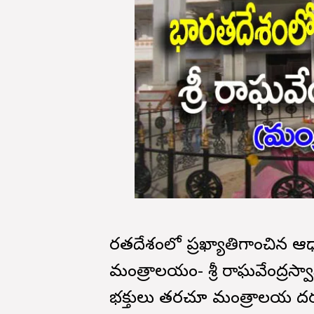
భారతదేశంలో ప్రఖ్యాతిగాంచిన ఆధ్యా
మంత్రాలయం- శ్రీ రాఘవేంద్రస్
భక్తులు తరచూ మంత్రాలయ దర్శ