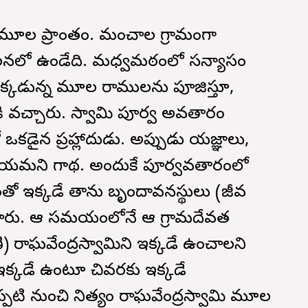
ూల ప్రాంతం. మంచాల గ్రామంగా
ాలనలో ఉండేది. మధ్వమఠంలో సన్యాసం
 అక్కడున్న మూల రాములను పూజిస్తూ,
ి వచ్చారు. స్వామి పూర్వ అవతారం
ో ఒకడైన ప్రహ్లాదుడు. అప్పుడు యజ్ఞాలు,
ాలయమని గాథ. అందుకే పూర్వవతారంలో
తో ఇక్కడే తాను బృందావనస్థులు (జీవ
చారు. ఆ సమయంలోనే ఆ గ్రామదేవత
 రాఘవేంద్రస్వామిని ఇక్కడే ఉంచాలని
 ఇక్కడే ఉంటూ చివరకు ఇక్కడే
పటి నుంచి నిత్యం రాఘవేంద్రస్వామి మూల