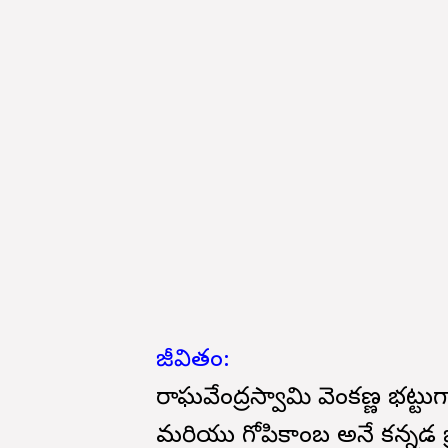
జీవితం:
రాఘవేంద్రస్వామి వెంకణ్ణ భట్ట
మరియు గోపికాంబ అనే కన్నడ 