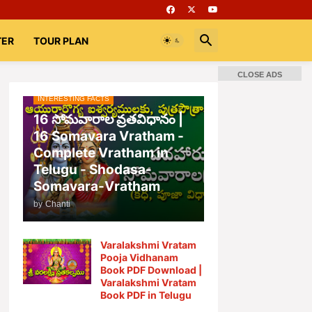
TER
TOUR PLAN
CLOSE ADS
INTERESTING FACTS
📚 Books
Rooms
భగవద్గీత
16 సోమవారాల వ్రతవిధానం |
16 Somavara Vratham -
Complete Vratham in
Telugu - Shodasa-
Somavara-Vratham
by
Chanti
Varalakshmi Vratam
Pooja Vidhanam
Book PDF Download |
Varalakshmi Vratam
Book PDF in Telugu