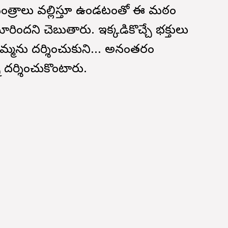
త్రాలు వల్లిస్తూ ఉండటంతో ఈ మఠం
ందని చెబుతారు. ఇక్కడికొచ్చే భక్తులు
మను దర్శించుకుని... అనంతరం
 దర్శించుకొంటారు.