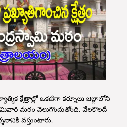
త్మిక క్షేత్రాల్లో ఒకటిగా కర్నూలు జిల్లాలోని
వామివారి మఠం వెలుగొందుతోంది. వేలకొలదీ
నానికి వస్తుంటారు.