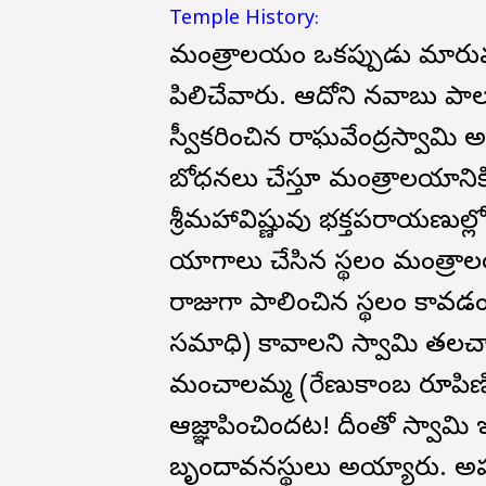
Temple History:
మంత్రాలయం ఒకప్పుడు మారుమ
పిలిచేవారు. ఆదోని నవాబు ప
స్వీకరించిన రాఘవేంద్రస్వామి
బోధనలు చేస్తూ మంత్రాలయానిక
శ్రీమహావిష్ణువు భక్తపరాయణుల్ల
యాగాలు చేసిన స్థలం మంత్ర
రాజుగా పాలించిన స్థలం కావడం
సమాధి) కావాలని స్వామి తల
మంచాలమ్మ (రేణుకాంబ రూపిణి)
ఆజ్ఞాపించిందట! దీంతో స్వామి
బృందావనస్థులు అయ్యారు. అప్