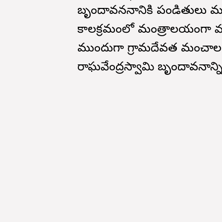
బృందావననానికి పండితులు మం
కాలక్రమంలో మంత్రాలయంగా మారి
ముందుగా గ్రామదేవత మంచాలమ్
రాఘవేంద్రస్వామి బృందావనాన్ని