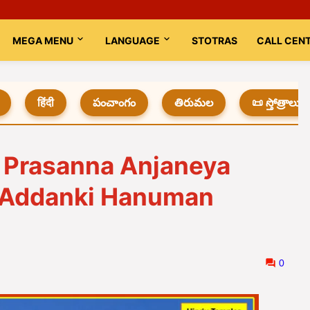
MEGA MENU
LANGUAGE
STOTRAS
CALL CEN
हिंदी
పంచాంగం
తిరుమల
📜 స్తోత్రాలు
i Prasanna Anjaneya
 Addanki Hanuman
0