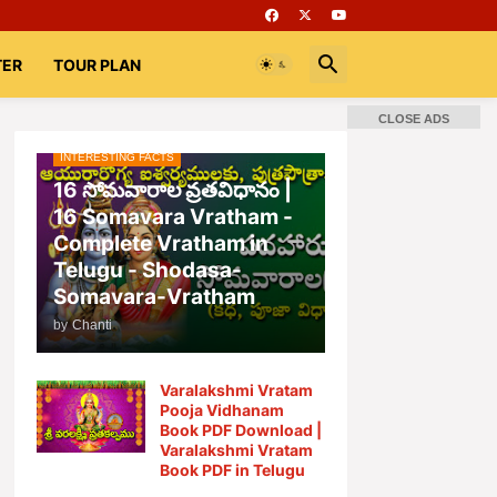
TER
TOUR PLAN
CLOSE ADS
INTERESTING FACTS
📚 Books
Rooms
భగవద్గీత
16 సోమవారాల వ్రతవిధానం |
16 Somavara Vratham -
Complete Vratham in
Telugu - Shodasa-
Somavara-Vratham
by
Chanti
Varalakshmi Vratam
Pooja Vidhanam
Book PDF Download |
Varalakshmi Vratam
Book PDF in Telugu