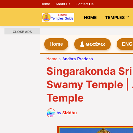
Home
About Us
Contact Us
HOME
TEMPLES
CLOSE ADS
Home
🛕 ఆలయాలు
ENG
Home
Andhra Pradesh
Singarakonda Sr
Swamy Temple |
Temple
by
Siddhu