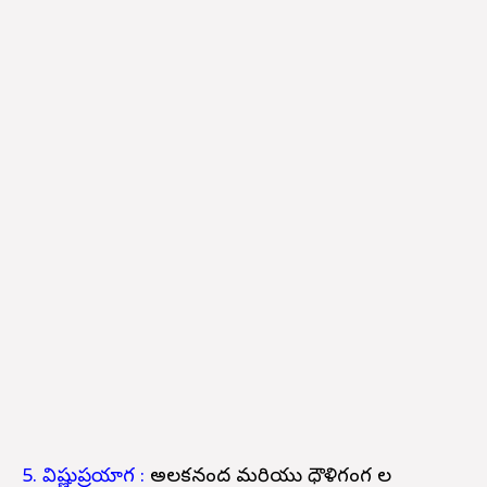
5. విష్ణుప్రయాగ :
అలకనంద మరియు ధౌళిగంగ ల