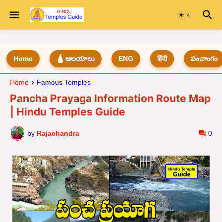
Home
🛕 ఆలయాలు
ENG
हिंदी
పంచాంగం
Home
Famous Temples
Pancha Prayaga Information Route Map
| Hindu Temples Guide
by
Rajachandra
0