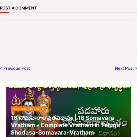
POST A COMMENT
Previous Post
Next Post
INTERESTING FACTS
16 సోమవారాల వ్రతవిధానం | 16 Somavara
Vratham - Complete Vratham in Telugu -
Shodasa-Somavara-Vratham