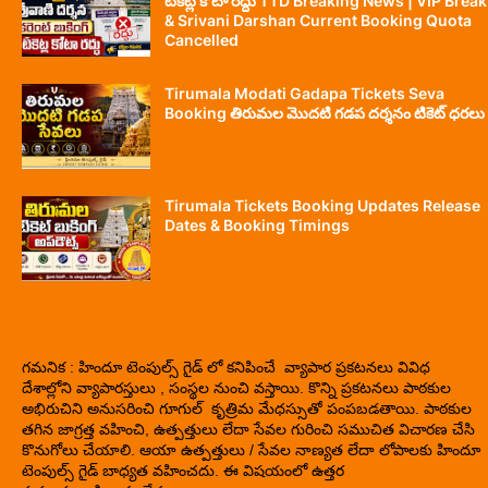
టికెట్ల కోటా రద్దు TTD Breaking News | VIP Break
& Srivani Darshan Current Booking Quota
Cancelled
Tirumala Modati Gadapa Tickets Seva
Booking తిరుమల మొదటి గడప దర్శనం టికెట్ ధరలు
Tirumala Tickets Booking Updates Release
Dates & Booking Timings
గమనిక : హిందూ టెంపుల్స్ గైడ్ లో కనిపించే వ్యాపార ప్రకటనలు వివిధ
దేశాల్లోని వ్యాపారస్తులు , సంస్థల నుంచి వస్తాయి. కొన్ని ప్రకటనలు పాఠకుల
అభిరుచిని అనుసరించి గూగుల్ కృత్రిమ మేధస్సుతో పంపబడతాయి. పాఠకుల
తగిన జాగ్రత్త వహించి, ఉత్పత్తులు లేదా సేవల గురించి సముచిత విచారణ చేసి
కొనుగోలు చేయాలి. ఆయా ఉత్పత్తులు / సేవల నాణ్యత లేదా లోపాలకు హిందూ
టెంపుల్స్ గైడ్ బాధ్యత వహించదు. ఈ విషయంలో ఉత్తర