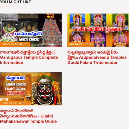
YOU MIGHT LIKE
FAMOUS TEMPLES
ARUPADI VEEDU
గానుగాపూర్ దత్తాత్రేయ ప్రసిద్ధ క్షేత్రం |
సుబ్రహ్మణ్య స్వామి ఆరుపడై వీడు
Ganugapur Temple Complete
క్షేత్రాలు Arupadaiveedu Temples
Information
Guide Palani Tiruchendur
FAMOUS TEMPLES
ఉజ్జయిని మొదటిసారి
వెళ్ళాలనుకునేవారికోసం - Ujjaini
Mahakaleswar Temple Guide