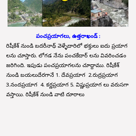
పంచప్రయాగలు, ఉత్తరాఖండ్ :
రిషీకేశ్ నుండి బదరీనాథ్ వెళ్ళేదారిలో భక్తులు ఐదు ప్రయాగ
లను చూస్తారు. లోగడ నేను పంచకేదార్ లను వివరించడం
జరిగింది. ఇపుడు పంచప్రయాగలను చూద్దాము. రిషీకేశ్
నుండి బయలుదేరగానే 1. దేవప్రయాగ 2.రుద్రప్రయాగ
3.నందప్రయాగ 4. కర్ణప్రయాగ 5. విష్ణుప్రయాగ లు వరుసగా
వస్తాయి. రిషీకేశ్ నుండి వాటి దూరాలు