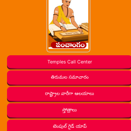
Temples Call Center
తిరుమల సమాచారం
రాష్ట్రాల వారీగా ఆలయాలు
స్తోత్రాలు
టెంపుల్ గైడ్ యాప్