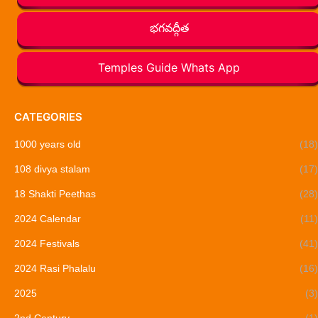
భగవద్గీత
Temples Guide Whats App
CATEGORIES
1000 years old
(18)
108 divya stalam
(17)
18 Shakti Peethas
(28)
2024 Calendar
(11)
2024 Festivals
(41)
2024 Rasi Phalalu
(16)
2025
(3)
2nd Century
(1)