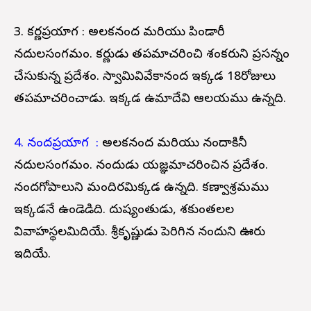
3. కర్ణప్రయాగ : అలకనంద మరియు పిండారీ
నదులసంగమం. కర్ణుడు తపమాచరించి శంకరుని ప్రసన్నం
చేసుకున్న ప్రదేశం. స్వామివివేకానంద ఇక్కడ 18రోజులు
తపమాచరించాడు. ఇక్కడ ఉమాదేవి ఆలయము ఉన్నది.
4. నందప్రయాగ :
అలకనంద మరియు నందాకినీ
నదులసంగమం. నందుడు యజ్ఞమాచరించిన ప్రదేశం.
నందగోపాలుని మందిరమిక్కడ ఉన్నది. కణ్వాశ్రమము
ఇక్కడనే ఉండెడిది. దుష్యంతుడు, శకుంతలల
వివాహస్థలమిదియే. శ్రీకృష్ణుడు పెరిగిన నందుని ఊరు
ఇదియే.