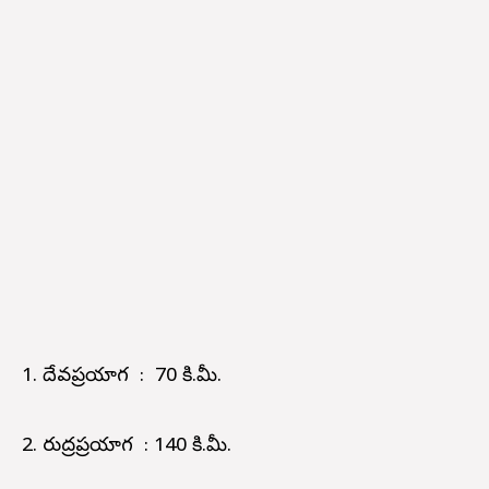
1. దేవప్రయాగ : 70 కి.మీ.
2. రుద్రప్రయాగ : 140 కి.మీ.