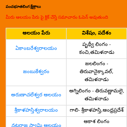
పంచభూతలింగ క్షేత్రాలు
మీరు ఆలయం పేరు పై క్లిక్ చేస్తే సమాచారం ఓపెన్ అవుతుంది
ఆలయం పేరు
విశేషం, ప్రదేశం
పృథ్వీ లింగం -
ఏకాంబరేశ్వరాలయం
కంచి,తమిళనాడు
జలలింగం -
జంబుకేశ్వరం
తిరువానైక్కావల్,
తమిళనాడు
అగ్నిలింగం - తిరువణ్ణామలై,
అరుణాచలేశ్వర ఆలయం
తమిళనాడు
శ్రీకాళహస్తిశ్వరాలయం
గాలి- శ్రీకాళహస్తి,ఆంధ్రప్రదేశ్
ఆకాశ లింగం
నటరాజ స్వామి ఆలయం