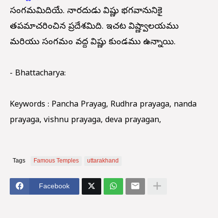
సంగమమిదియే. నారదుడు విష్ణు భగవానునికై
తపమాచరించిన ప్రదేశమిది. ఇచట విష్ణ్వాలయము
మరియు సంగమం వద్ద విష్ణు కుండము ఉన్నాయి.
- Bhattacharya:
Keywords : Pancha Prayag, Rudhra prayaga, nanda
prayaga, vishnu prayaga, deva prayagan,
Tags
Famous Temples
uttarakhand
Facebook