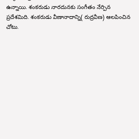
ఉన్నాయి. శంకరుడు నారదునకు సంగీతం నేర్పిన
ప్రదేశమిది. శంకరుడు వీణానాదాన్ని( రుద్రవీణ) ఆలపించిన
చోటు.