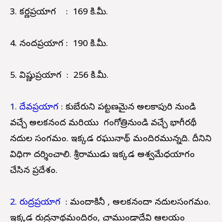
3. కర్ణప్రయాగ : 169 కి.మీ.
4. నందప్రయాగ : 190 కి.మీ.
5. విష్ణుప్రయాగ : 256 కి.మీ.
1. దేవప్రయాగ
: కుబేరుని పట్టణమైన అలకాపురి నుండి
వచ్చే అలకనంద మరియు గంగోత్రినుండి వచ్చే భాగీరథీ
నదుల సంగమం. ఇక్కడ రఘునాథ్ మందిరమున్నది. దీనిని
విధిగా దర్శించాలి. శ్రీరాముడు ఇక్కడ అశ్వమేధయాగం
చేసిన ప్రదేశం.
2. రుద్రప్రయాగ
: మందాకినీ , అలకనందా నదులసంగమం.
ఇక్కడ రుద్రనాథమందిరం, చాముండాదేవి ఆలయం