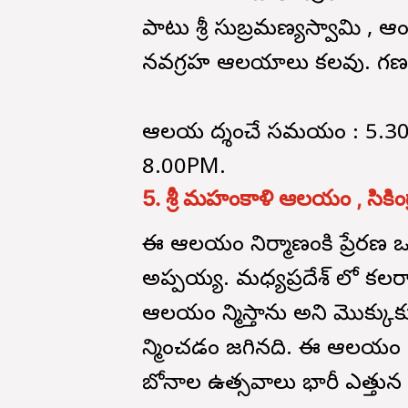
పాటు శ్రీ సుబ్రమణ్యస్వామి ,
నవగ్రహ ఆలయాలు కలవు. గణపతి
ఆలయ దర్శించే సమయం : 5.3
8.00PM.
5. శ్రీ మహంకాళి ఆలయం , సికింద్
ఈ ఆలయం నిర్మాణంకి ప్రేరణ ఒ
అప్పయ్య. మధ్యప్రదేశ్ లో కలర
ఆలయం నిర్మిస్తాను అని మొక్
నిర్మించడం జరిగినది. ఈ ఆలయ
బోనాల ఉత్సవాలు భారీ ఎత్తున న