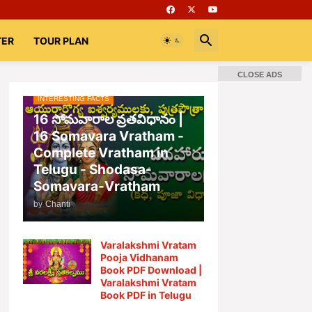
TER
TOUR PLAN
CLOSE ADS
INTERESTING FACTS
📚 Books
Rooms
భగవద్గీత
16 సోమవారాల వ్రతవిధానం |
16 Somavara Vratham -
Complete Vratham in
Telugu - Shodasa-
Somavara-Vratham
by
Chanti
Varalakshmi Vratam
Pooja Vidhanam
Book PDF Download |
Varalakshmi Vratam
Book PDF in Telugu