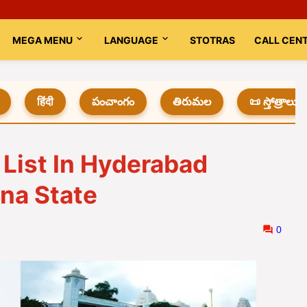
MEGA MENU
LANGUAGE
STOTRAS
CALL CEN
हिंदी
పంచాంగం
తిరుమల
📜 స్తోత్రాలు
List In Hyderabad
ana State
0