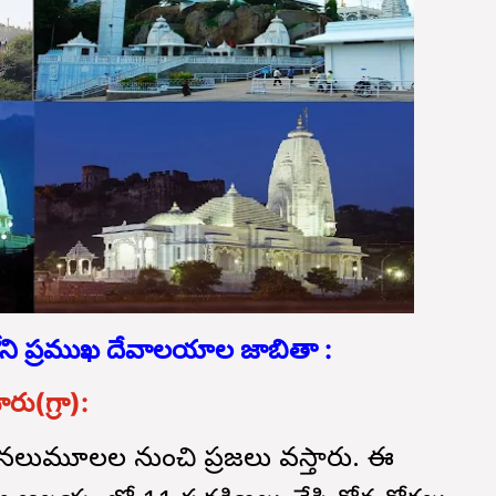
లోని ప్రముఖ దేవాలయాల జాబితా :
రు(గ్రా):
ా నలుమూలల నుంచి ప్రజలు వస్తారు. ఈ