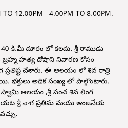
M TO 12.00PM - 4.00PM TO 8.00PM.
 కి.మీ దూరం లో కలదు. శ్రీ రాముడు
్రహ్మ హత్య దోషాని నివారణ కోసం
్రతిష్ట చేశారు. ఈ ఆలయం లో శివ రాత్రి
. భక్తులు అధిక సంఖ్య లో పాల్గొంటారు.
స్వామి ఆలయం ,శ్రీ పంచ శివ లింగ
యట శ్రీ నాగ ప్రతిమ మరియు ఆంజనేయ
వచ్చు.