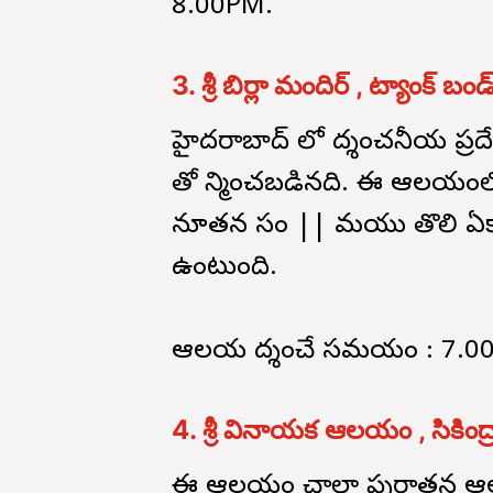
8.00PM.
3. శ్రీ బిర్లా మందిర్ , ట్యాంక్ బండ
హైదరాబాద్ లో దర్శించనీయ ప్ర
తో నిర్మించబడినది. ఈ ఆలయంలో శ
నూతన సం || మరియు తొలి ఏకాద
ఉంటుంది.
ఆలయ దర్శించే సమయం : 7.
4. శ్రీ వినాయక ఆలయం , సికింద్
ఈ ఆలయం చాలా పురాతన ఆల