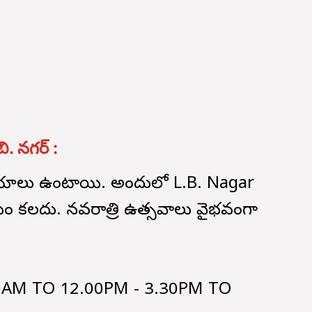
బి. నగర్ :
ఆలయాలు ఉంటాయి. అందులో L.B. Nagar
ం కలదు. నవరాత్రి ఉత్సవాలు వైభవంగా
00AM TO 12.00PM - 3.30PM TO