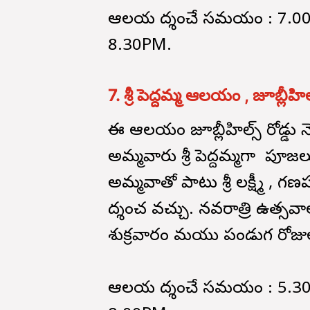
ఆలయ దర్శించే సమయం : 7.
8.30PM.
7. శ్రీ పెద్దమ్మ ఆలయం , జూబ్లీహిల్
ఈ ఆలయం జూబ్లీహిల్స్ రోడ్డ
అమ్మవారు శ్రీ పెద్దమ్మగా 
అమ్మవారితో పాటు శ్రీ లక్ష్మీ
దర్శించ వచ్చు. నవరాత్రి ఉత్స
శుక్రవారం మరియు పండుగ రోజుల
ఆలయ దర్శించే సమయం : 5.