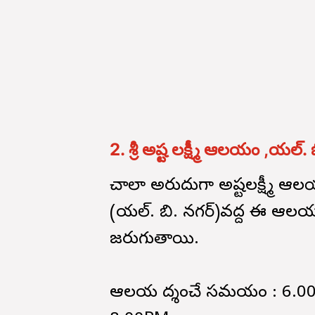
2. శ్రీ అష్ట లక్ష్మీ ఆలయం ,యల్. 
చాలా అరుదుగా అష్టలక్ష్మీ 
(యల్. బి. నగర్)వద్ద ఈ ఆలయ
జరుగుతాయి.
ఆలయ దర్శించే సమయం : 6.