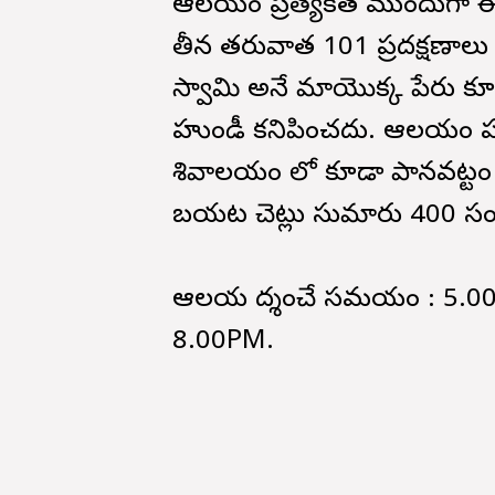
ఆలయం ప్రత్యేకత ముందుగా ఈ ఆల
తీరిన తరువాత 101 ప్రదక్షణాల
స్వామి అనే మారియొక్క పేర
హుండీ కనిపించదు. ఆలయం ప
శివాలయం లో కూడా పానవట్టం
బయట చెట్లు సుమారు 400 సం |
ఆలయ దర్శించే సమయం : 5.0
8.00PM.