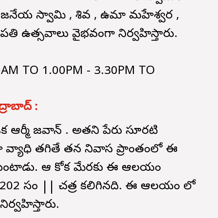
 ఆంజనేయ స్వామి , శివ , ఉమా మహేశ్వర ,
 ఉత్సవాలు వైభవంగా నిర్వహిస్తారు.
0AM TO 1.00PM - 3.30PM TO
రాబాద్ :
క ఆర్మీ జవాన్ . అతని పేరు సూరటి
ా వ్యాధి తగితే తన నివాస ప్రాంతంలో ఈ
కుకుంటాడు. ఆ కోరిక మేరకు ఈ ఆలయం
ం 202 సం || చరిత్ర కలిగినది. ఈ ఆలయం లో
ిర్వహిస్తారు.