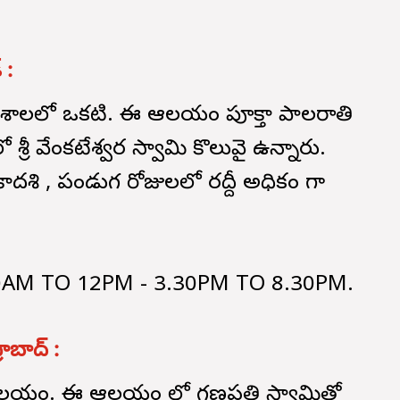
్ :
దేశాలలో ఒకటి. ఈ ఆలయం పూర్తికా పాలరాతి
్రీ వేంకటేశ్వర స్వామి కొలువై ఉన్నారు.
శి , పండుగ రోజులలో రద్దీ అధికం గా
00AM TO 12PM - 3.30PM TO 8.30PM.
రాబాద్ :
యం. ఈ ఆలయం లో గణపతి స్వామితో