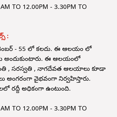
00AM TO 12.00PM - 3.30PM TO
స్ :
ు నెంబర్ - 55 లో కలదు. ఈ ఆలయం లో
పూజలు అందుకుంటారు. ఈ ఆలయంలో
 , గణపతి , సరస్వతి , నాగదేవత ఆలయాలు కూడా
వాలు అంగరంగా వైభవంగా నిర్వహిస్తారు.
లో రద్దీ అధికంగా ఉంటుంది.
30AM TO 12.00PM - 3.30PM TO