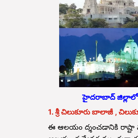
హైదరాబాద్ జిల్లా
1. శ్రీ చిలుకూరు బాలాజీ , చిలుకూ
ఈ ఆలయం దర్శించడానికి రాష్ట