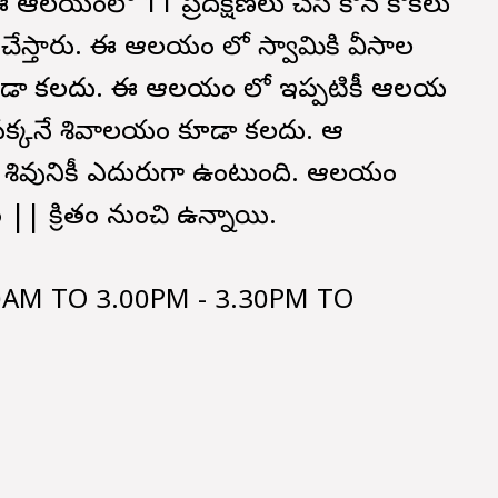
యంలో 11 ప్రదక్షిణలు చేసి కోరిన కోరికలు
ు చేస్తారు. ఈ ఆలయం లో స్వామికి వీసాల
ు కూడా కలదు. ఈ ఆలయం లో ఇప్పటికీ ఆలయ
క్కనే శివాలయం కూడా కలదు. ఆ
 శివునికీ ఎదురుగా ఉంటుంది. ఆలయం
| క్రితం నుంచి ఉన్నాయి.
0AM TO 3.00PM - 3.30PM TO