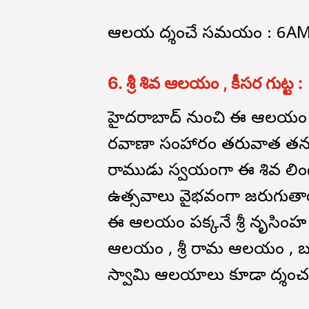
ఆలయ దర్శించే సమయం : 6A
6. శ్రీ శివ ఆలయం , కీసర గుట్ట :
హైదరాబాద్ నుంచి ఈ ఆలయం 40
రవాణా సంహారం తరువాత తన బ
రాముడు స్వయంగా ఈ శివ లింగ ప
ఉత్సవాలు వైభవంగా జరుగుతాయి
ఈ ఆలయం పక్కనే శ్రీ నృసింహ 
ఆలయం , శ్రీ రామ ఆలయం , బ
స్వామి ఆలయాలు కూడా దర్శించ