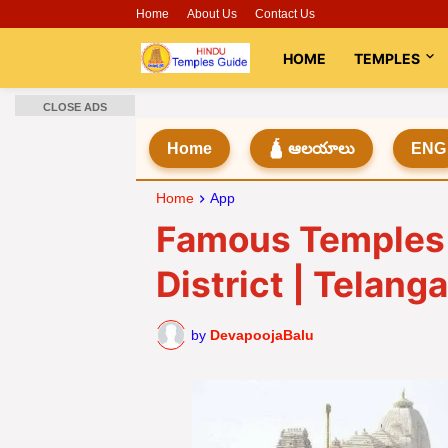
Home
About Us
Contact Us
HOME
TEMPLES
CLOSE ADS
Home
🛕 ఆలయాలు
ENG
Home
App
Famous Temples 
District | Telang
by
DevapoojaBalu