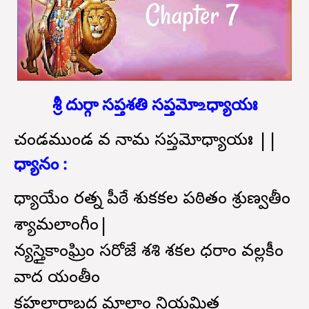
శ్రీ దుర్గా సప్తశతి సప్తమో ‌உధ్యాయః
చండముండ వధో నామ సప్తమోధ్యాయః ||
ధ్యానం :
ధ్యాయేం రత్న పీఠే శుకకల పఠితం శ్రుణ్వతీం
శ్యామలాంగీం|
న్యస్తైకాంఘ్రిం సరోజే శశి శకల ధరాం వల్లకీం
వాద యంతీం
కహలారాబద్ధ మాలాం నియమిత