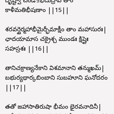
దృష్ట్వా చండో ‌உభిదుద్రావ తాం
కాళీమతిభీషణాం ||15||
శరవర్షైర్మహాభీమైర్భీమాక్షీం తాం మహాసురః|
ఛాదయామాస చక్రైశ్చ ముండః క్షిప్తైః
సహస్రశః ||16||
తానిచక్రాణ్యనేకాని విశమానాని తన్ముఖమ్|
బభుర్యథార్కబింబాని సుబహూని ఘనోదరం
||17||
తతో జహాసాతిరుషా భీమం భైరవనాదినీ|