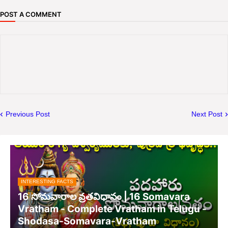
POST A COMMENT
Previous Post
Next Post
INTERESTING FACTS
16 సోమవారాల వ్రతవిధానం | 16 Somavara
Vratham - Complete Vratham in Telugu -
Shodasa-Somavara-Vratham