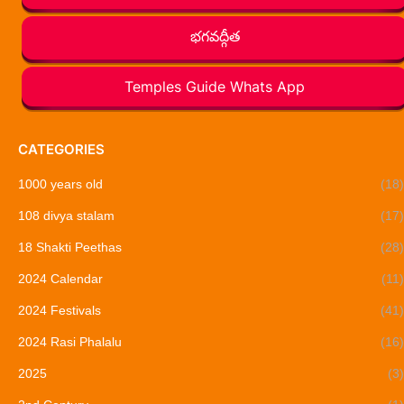
భగవద్గీత
Temples Guide Whats App
CATEGORIES
1000 years old
(18)
108 divya stalam
(17)
18 Shakti Peethas
(28)
2024 Calendar
(11)
2024 Festivals
(41)
2024 Rasi Phalalu
(16)
2025
(3)