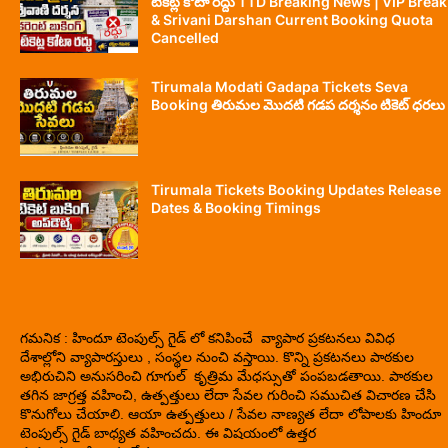
టికెట్ల కోటా రద్దు TTD Breaking News | VIP Break
& Srivani Darshan Current Booking Quota
Cancelled
Tirumala Modati Gadapa Tickets Seva
Booking తిరుమల మొదటి గడప దర్శనం టికెట్ ధరలు
Tirumala Tickets Booking Updates Release
Dates & Booking Timings
గమనిక : హిందూ టెంపుల్స్ గైడ్ లో కనిపించే వ్యాపార ప్రకటనలు వివిధ
దేశాల్లోని వ్యాపారస్తులు , సంస్థల నుంచి వస్తాయి. కొన్ని ప్రకటనలు పాఠకుల
అభిరుచిని అనుసరించి గూగుల్ కృత్రిమ మేధస్సుతో పంపబడతాయి. పాఠకుల
తగిన జాగ్రత్త వహించి, ఉత్పత్తులు లేదా సేవల గురించి సముచిత విచారణ చేసి
కొనుగోలు చేయాలి. ఆయా ఉత్పత్తులు / సేవల నాణ్యత లేదా లోపాలకు హిందూ
టెంపుల్స్ గైడ్ బాధ్యత వహించదు. ఈ విషయంలో ఉత్తర