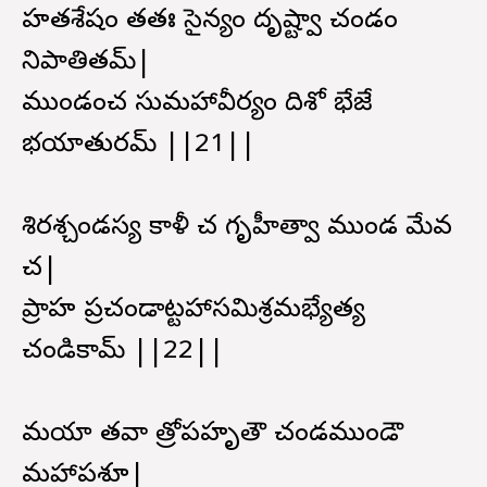
హతశేషం తతః సైన్యం దృష్ట్వా చండం
నిపాతితమ్|
ముండంచ సుమహావీర్యం దిశో భేజే
భయాతురమ్ ||21||
శిరశ్చండస్య కాళీ చ గృహీత్వా ముండ మేవ
చ|
ప్రాహ ప్రచండాట్టహాసమిశ్రమభ్యేత్య
చండికామ్ ||22||
మయా తవా త్రోపహృతౌ చండముండౌ
మహాపశూ|