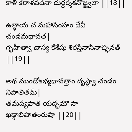
కాళీ కరాళవదనా దుర్దర్శశనోజ్జ్వలా ||18||
ఉత్థాయ చ మహాసింహం దేవీ
చండమధావత|
గృహీత్వా చాస్య కేశేషు శిరస్తేనాసినాచ్ఛినత్
||19||
అథ ముండో ‌உభ్యధావత్తాం దృష్ట్వా చండం
నిపాతితమ్|
తమప్యపాత యద్భమౌ సా
ఖడ్గాభిహతంరుషా ||20||