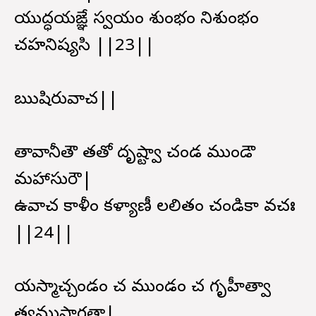
యుద్ధయఙ్ఞే స్వయం శుంభం నిశుంభం
చహనిష్యసి ||23||
ఋషిరువాచ||
తావానీతౌ తతో దృష్ట్వా చండ ముండౌ
మహాసురౌ|
ఉవాచ కాళీం కళ్యాణీ లలితం చండికా వచః
||24||
యస్మాచ్చండం చ ముండం చ గృహీత్వా
త్వముపాగతా|