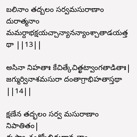
బలినాం తద్బలం సర్వమసురాణాం
దురాత్మనాం
మమర్దాభక్షయచ్చాన్యానన్యాంశ్చాతాడయత్త
థా ||13||
అసినా నిహతాః కేచిత్కేచిత్ఖట్వాంగతాడితాః|
జగ్ముర్వినాశమసురా దంతాగ్రాభిహతాస్తథా
||14||
క్షణేన తద్భలం సర్వ మసురాణాం
నిపాతితం|