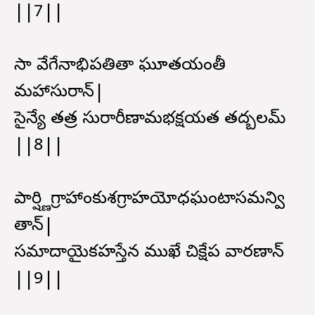
||7||
సా వేగేనాభిపతితా ఘూతయంతీ
మహాసురాన్|
సైన్యే తత్ర సురారీణామభక్షయత తద్బలమ్
||8||
పార్ష్ణిగ్రాహాంకుశగ్రాహయోధఘంటాసమన్వి
తాన్|
సమాదాయైకహస్తేన ముఖే చిక్షేప వారణాన్
||9||