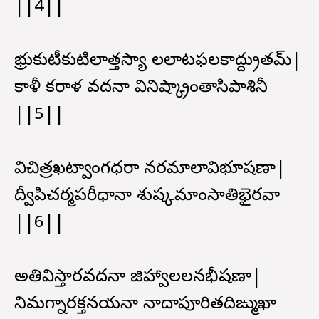
||4||
భ్రుకుటీకుటిలాత్తస్యా లలాటఫలకాద్ద్రుతమ్|
కాళీ కరాళ వదనా వినిష్క్రాంతాసిపాశినీ
||5||
విచిత్రఖట్వాంగధరా నరమాలావిభూషణా|
ద్వీపిచర్మపరీధానా శుష్కమాంసాతిభైరవా
||6||
అతివిస్తారవదనా జిహ్వాలలనభీషణా|
నిమగ్నారక్తనయనా నాదాపూరితదిఙ్ముఖా