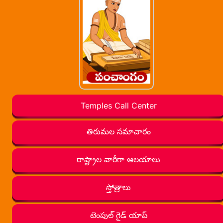
Temples Call Center
తిరుమల సమాచారం
రాష్ట్రాల వారీగా ఆలయాలు
స్తోత్రాలు
టెంపుల్ గైడ్ యాప్