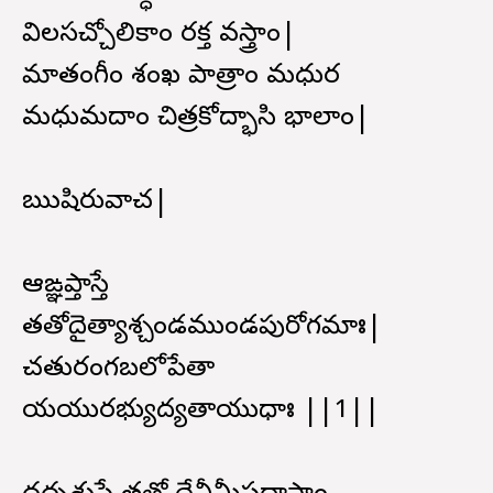
విలసచ్చోలికాం రక్త వస్త్రాం|
మాతంగీం శంఖ పాత్రాం మధుర
మధుమదాం చిత్రకోద్భాసి భాలాం|
ఋషిరువాచ|
ఆఙ్ఞప్తాస్తే
తతోదైత్యాశ్చండముండపురోగమాః|
చతురంగబలోపేతా
యయురభ్యుద్యతాయుధాః ||1||