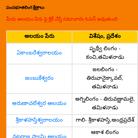
పంచభూతలింగ క్షేత్రాలు
మీరు ఆలయం పేరు పై క్లిక్ చేస్తే సమాచారం ఓపెన్ అవుతుంది
ఆలయం పేరు
విశేషం, ప్రదేశం
పృథ్వీ లింగం -
ఏకాంబరేశ్వరాలయం
కంచి,తమిళనాడు
జలలింగం -
జంబుకేశ్వరం
తిరువానైక్కావల్,
తమిళనాడు
అగ్నిలింగం - తిరువణ్ణామలై,
అరుణాచలేశ్వర ఆలయం
తమిళనాడు
శ్రీకాళహస్తిశ్వరాలయం
గాలి- శ్రీకాళహస్తి,ఆంధ్రప్రదేశ్
ఆకాశ లింగం
నటరాజ స్వామి ఆలయం