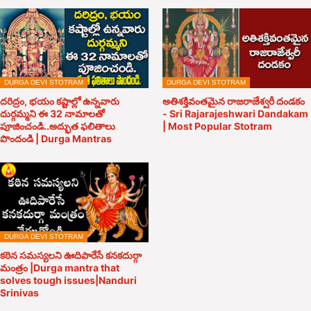
DURGA DEVI STOTRAM
DURGA DEVI STOTRAM
దరిద్రం, భయం కష్టాల్లో ఉన్నవారు
అతిశక్తివంతమైన రాజరాజేశ్వరీ దండకం
దుర్గమ్మని ఈ 32 నామాలతో
- Sri Rajarajeshwari Dandakam
పూజించండి..అద్భుత ఫలితాలు
| Most Popular Stotram
పొందండి | Durga Mantras
DURGA DEVI STOTRAM
కఠిన సమస్యలని ఊదిపారేసే కనకదుర్గా
మంత్రం |Durga mantra that
solves tough issues|Nanduri
Srinivas