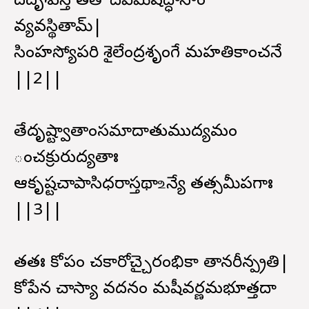
దదృశుస్తే తతో దేవీమీషద్ధాసాం
వ్యవస్థితామ్|
సింహస్యోపరి శైలేంద్రశృంగే మహతికాంచనే
||2||
తేదృష్ట్వాతాంసమాదాతుముద్యమం
ంచక్రురుద్యతాః
ఆకృష్టచాపాసిధరాస్తథా ‌உన్యే తత్సమీపగాః
||3||
తతః కోపం చకారోచ్చైరంభికా తానరీన్ప్రతి|
కోపేన చాస్యా వదనం మషీవర్ణమభూత్తదా