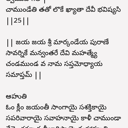
చాముండేతి తతో లొకే ఖ్యాతా దేవీ భవిష్యసి
||25||
|| జయ జయ శ్రీ మార్కండేయ పురాణే
సావర్నికే మన్వంతరే దేవి మహత్మ్యే
చండముండ వధో నామ సప్తమోధ్యాయ
సమాప్తమ్ ||
ఆహుతి
ఓం క్లీం జయంతీ సాంగాయై సశక్తికాయై
సపరివారాయై సవాహనాయై కాళీ చాముండా