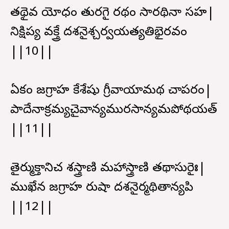
తథైవ యోధం తురగై రథం సారథినా సహ|
నిక్షిప్య వక్త్రే దశనైశ్చర్వయత్యతిభైరవం
||10||
ఏకం జగ్రాహ కేశేషు గ్రీవాయామథ చాపరం|
పాదేనాక్రమ్యచైవాన్యమురసాన్యమపోథయత్
||11||
తైర్ముక్తానిచ శస్త్రాణి మహాస్త్రాణి తథాసురైః|
ముఖేన జగ్రాహ రుషా దశనైర్మథితాన్యపి
||12||