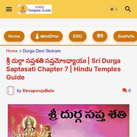
Home
🛕 ఆలయాలు
ENG
हिंदी
పంచాంగం
Home
Durga Devi Stotram
శ్రీ దుర్గా సప్తశతి సప్తమో ‌உధ్యాయః | Sri Durga
Saptasati Chapter 7 | Hindu Temples
Guide
by
DevapoojaBalu
0