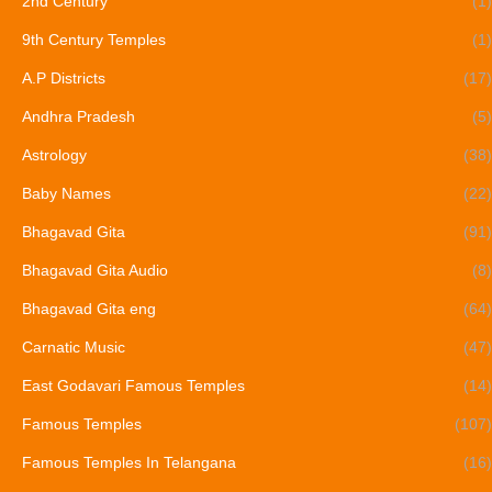
2nd Century
(1)
9th Century Temples
(1)
A.P Districts
(17)
Andhra Pradesh
(5)
Astrology
(38)
Baby Names
(22)
Bhagavad Gita
(91)
Bhagavad Gita Audio
(8)
Bhagavad Gita eng
(64)
Carnatic Music
(47)
East Godavari Famous Temples
(14)
Famous Temples
(107)
Famous Temples In Telangana
(16)