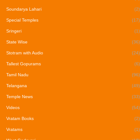
Soundarya Lahari
(2)
Special Temples
(17)
Sringeri
(1)
State Wise
(36)
Stotram with Audio
(24)
Tallest Gopurams
(6)
Tamil Nadu
(96)
Telangana
(49)
Temple News
(33)
Videos
(54)
Vratam Books
(2)
Vratams
(1)