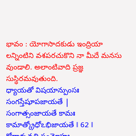
భావం : యోగాసాదకుడు ఇంద్రియా
లన్నింటిని వశపరచుకొని నా మీదే మనసు
వుండాలి. అలాంటివాది ప్రజ్ఞ
సుస్థిరమవుతుంది.
ధ్యాయతో విషయాన్పుంసః
సంగస్తేషూపజాయతే |
సంగాత్సంజాయతే కామః
కామాత్క్రోధోఽభిజాయతే ‖ 62 ‖