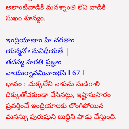
అలాంటివాడికి మనశ్శాంతి లేని వాడికి
సుఖం శూన్యం.
ఇంద్రియాణాం హి చరతాం
యన్మనోఽనువిధీయతే |
తదస్య హరతి ప్రజ్ఞాం
వాయుర్నావమివాంభసి ‖ 67 ‖
భావం : చుక్కలేని నాపను సుడిగాలి
దిక్కుతోచకుండా చేసినట్లు, ఇష్టానుసారం
ప్రవర్తించే ఇంద్రియాలకు లొంగిపోయిన
మనస్సు పురుషుని బుద్దిని పాడు చేస్తుంది.