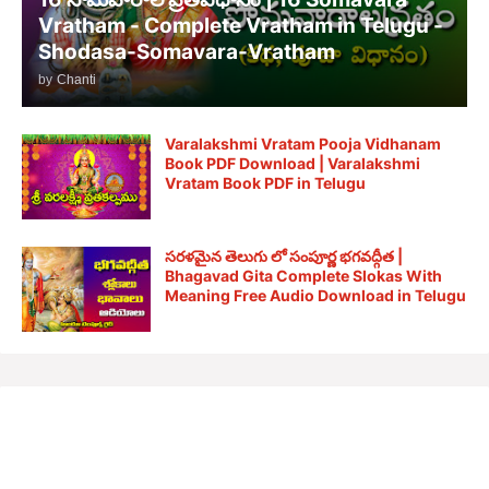
Vratham - Complete Vratham in Telugu -
Shodasa-Somavara-Vratham
by
Chanti
Varalakshmi Vratam Pooja Vidhanam
Book PDF Download | Varalakshmi
Vratam Book PDF in Telugu
సరళమైన తెలుగు లో సంపూర్ణ భగవద్గీత |
Bhagavad Gita Complete Slokas With
Meaning Free Audio Download in Telugu