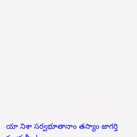
యా నిశా సర్వభూతానాం తస్యాం జాగర్తి