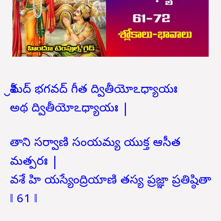
శ్రీమద్ భగవద్ గీత ద్వితీయోఽధ్యాయః
అథ ద్వితీయోఽధ్యాయః |
తాని సర్వాణి సంయమ్య యుక్త ఆసీత
మత్పరః |
వశే హి యస్యేంద్రియాణి తస్య ప్రజ్ఞా ప్రతిష్ఠితా
‖ 61 ‖