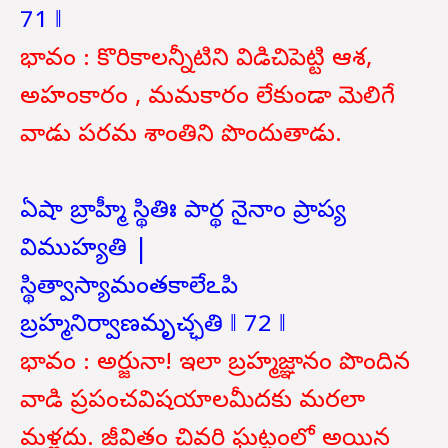
71 ‖
భావం : కొరికాలన్నీటిని విడిచిపెట్టి ఆశ,
అహంకారం , మమకారం లేకుండా మెలిగే
వాడు పరమ శాంతిని పొందుతాడు.
ఏషా బ్రాహ్మీ స్థితిః పార్థ నైనాం ప్రాప్య
విముహ్యతి |
స్థిత్వాస్యామంతకాలేఽపి
బ్రహ్మనిర్వాణమృచ్ఛతి ‖ 72 ‖
భావం : అర్జునా! ఇలా బ్రహ్మజ్ఞానం పొందిన
వాడి ప్రపంచవిషయాలమీదకు మరలా
మళ్లదు. జీవితం చివరి ఘట్టంలో అయిన