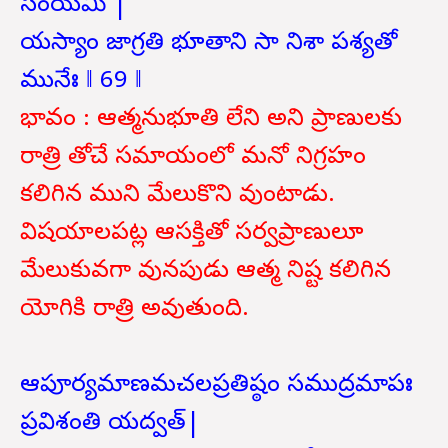
సంయమీ |
యస్యాం జాగ్రతి భూతాని సా నిశా పశ్యతో
మునేః ‖ 69 ‖
భావం : ఆత్మనుభూతి లేని అని ప్రాణులకు
రాత్రి తోచే సమాయంలో మనో నిగ్రహం
కలిగిన ముని మేలుకొని వుంటాడు.
విషయాలపట్ల ఆసక్తితో సర్వప్రాణులూ
మేలుకువగా వునపుడు ఆత్మ నిష్ట కలిగిన
యోగికి రాత్రి అవుతుంది.
ఆపూర్యమాణమచలప్రతిష్ఠం సముద్రమాపః
ప్రవిశంతి యద్వత్|