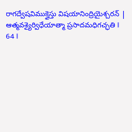
రాగద్వేషవిముక్తైస్తు విషయానింద్రియైశ్చరన్ |
ఆత్మవశ్యైర్విధేయాత్మా ప్రసాదమధిగచ్ఛతి ‖
64 ‖