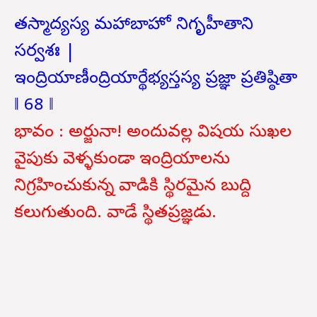
తస్మాద్యస్య మహాబాహో నిగృహీతాని
సర్వశః |
ఇంద్రియాణీంద్రియార్థేభ్యస్తస్య ప్రజ్ఞా ప్రతిష్ఠితా
‖ 68 ‖
భావం : అర్జునా! అందువల్ల విషయ సుఖల
వైపుకు వెళ్ళకుండా ఇంద్రియాలను
నిగ్రహించుకున్న వాడికి స్థిరమైన బుద్ది
కలుగుతుంది. వాడే స్థితప్రజ్ఞడు.