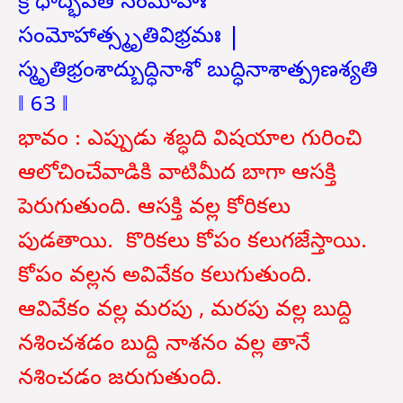
క్రోధాద్భవతి సంమోహః
సంమోహాత్స్మృతివిభ్రమః |
స్మృతిభ్రంశాద్బుద్ధినాశో బుద్ధినాశాత్ప్రణశ్యతి
‖ 63 ‖
భావం : ఎప్పుడు శబ్ధది విషయాల గురించి
ఆలోచించేవాడికి వాటిమీద బాగా ఆసక్తి
పెరుగుతుంది. ఆసక్తి వల్ల కోరికలు
పుడతాయి. కొరికలు కోపం కలుగజేస్తాయి.
కోపం వల్లన అవివేకం కలుగుతుంది.
ఆవివేకం వల్ల మరపు , మరపు వల్ల బుద్ది
నశించశడం బుద్ది నాశనం వల్ల తానే
నశించడం జరుగుతుంది.