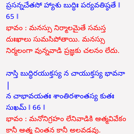
ప్రసన్నచేతసో హ్యాశు బుద్ధిః పర్యవతిష్ఠతే ‖
65 ‖
భావం : మనస్సు నిర్మాలమైతే సమస్త
దుఃఖాలు సుమసిపోతాయి. మనస్సు
నిర్మలంగా వున్నవాడి ప్రజ్ఞకు చలనం లేదు.
నాస్తి బుద్ధిరయుక్తస్య న చాయుక్తస్య భావనా
|
న చాభావయతః శాంతిరశాంతస్య కుతః
సుఖమ్ ‖ 66 ‖
భావం : మనోనిగ్రహం లేనివాడికి ఆత్మవివేకం
కానీ ఆత్మ చింతన కానీ అలవడవు.