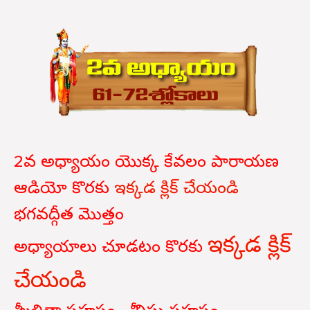
2వ అధ్యాయం యొక్క కేవలం పారాయణ
ఆడియో కొరకు
ఇక్కడ క్లిక్ చేయండి
భగవద్గీత
మొత్తం
ఇక్కడ క్లిక్
అధ్యాయాలు
చూడటం
కొరకు
చేయండి