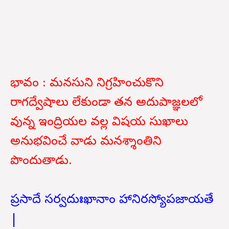
భావం : మనసుని నిగ్రహించుకొని
రాగద్వేషాలు లేకుండా తన అదుపాజ్ఞలలో
వున్న ఇంద్రియల వల్ల విషయ సుఖాలు
అనుభవించే వాడు మనశ్శాంతిని
పొందుతాడు.
ప్రసాదే సర్వదుఃఖానాం హానిరస్యోపజాయతే
|