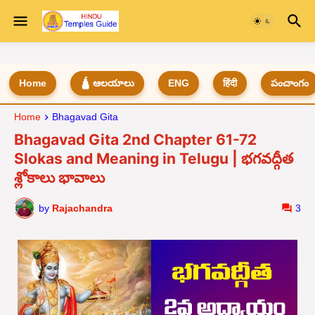
Home
🛕 ఆలయాలు
ENG
हिंदी
పంచాంగం
Home
Bhagavad Gita
Bhagavad Gita 2nd Chapter 61-72
Slokas and Meaning in Telugu | భగవద్గీత
శ్లోకాలు భావాలు
by
Rajachandra
3