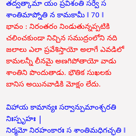
తద్వత్కామా యం ప్రవిశంతి సర్వే స
శాంతిమాప్నోతి న కామకామీ ‖ 70 ‖
భావం : నిరంతరం నిండుతున్నప్పటికి
చలించకుండా నిచ్చిన సముద్రంలోని నది
జలాలు ఎలా ప్రవేశిస్తాయో అలాగే ఎవడిలో
కామలన్నీ లీనమై అణగిపోతాయో వాడు
శాంతిని పొందుతాడు. భౌతిక సుఖలకు
బానిస అయినవాడికి మోక్షం లేదు.
విహాయ కామాన్యః సర్వాన్పుమాంశ్చరతి
నిఃస్పృహః |
నిర్మమో నిరహంకారః స శాంతిమధిగచ్ఛతి ‖