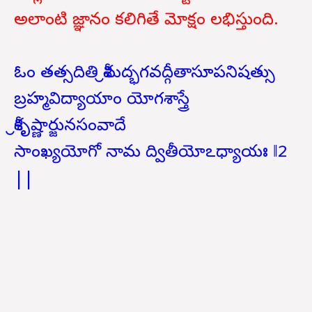
అలాంటి జ్ఞానం కలిగితే మోక్షం లభిస్తుంది.
ఓం తత్సదితి శ్రీమద్భగవద్గీతాసూపనిషత్సు
బ్రహ్మవిద్యాయాం యోగశాస్త్రే
శ్రీకృష్ణార్జునసంవాదే
సాంఖ్యయోగో నామ ద్వితీయోఽధ్యాయః ‖2
||