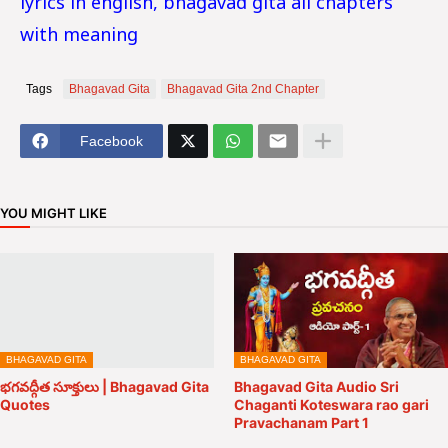
lyrics in english, bhagavad gita all chapters
with meaning
Tags
Bhagavad Gita
Bhagavad Gita 2nd Chapter
Facebook
YOU MIGHT LIKE
BHAGAVAD GITA
BHAGAVAD GITA
భగవద్గీత సూక్తులు | Bhagavad Gita
Bhagavad Gita Audio Sri
Quotes
Chaganti Koteswara rao gari
Pravachanam Part 1