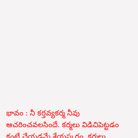
భావం : నీ కర్తవ్యకర్మ నీవు
ఆచరించవలసిందే. కర్మలు విడిచిపెట్టడం
కంటే చేయడమే శ్రేయస్కరం. కర్మలు