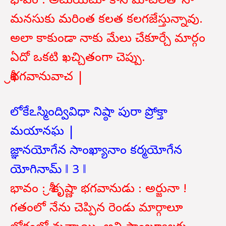
భావం : అటుయిటూ కాని మాటలతో నా
మనసుకు మరింత కలత కలగజేస్తున్నావు.
అలా కాకుండా నాకు మేలు చేకూర్చే మార్గం
ఏదో ఒకటి ఖచ్చితంగా చెప్పు.
శ్రీభగవానువాచ |
లోకేఽస్మింద్వివిధా నిష్ఠా పురా ప్రోక్తా
మయానఘ |
జ్ఞానయోగేన సాంఖ్యానాం కర్మయోగేన
యోగినామ్ ‖ 3 ‖
భావం : శ్రీ కృష్ణా భగవానుడు : అర్జునా !
గతంలో నేను చెప్పిన రెండు మార్గాలూ