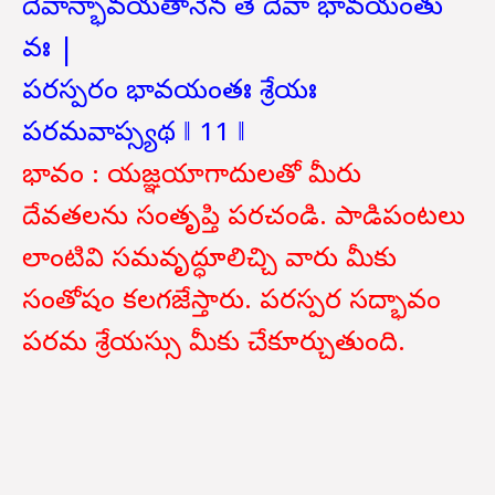
దేవాన్భావయతానేన తే దేవా భావయంతు
వః |
పరస్పరం భావయంతః శ్రేయః
పరమవాప్స్యథ ‖ 11 ‖
భావం : యజ్ఞయాగాదులతో మీరు
దేవతలను సంతృప్తి పరచండి. పాడిపంటలు
లాంటివి సమవృద్ధూలిచ్చి వారు మీకు
సంతోషం కలగజేస్తారు. పరస్పర సద్భావం
పరమ శ్రేయస్సు మీకు చేకూర్చుతుంది.