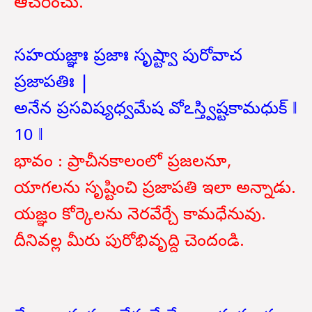
ఆచరించు.
సహయజ్ఞాః ప్రజాః సృష్ట్వా పురోవాచ
ప్రజాపతిః |
అనేన ప్రసవిష్యధ్వమేష వోఽస్త్విష్టకామధుక్ ‖
10 ‖
భావం : ప్రాచీనకాలంలో ప్రజలనూ,
యాగలను సృష్టించి ప్రజాపతి ఇలా అన్నాడు.
యజ్ఞం కోర్కెలను నెరవేర్చే కామధేనువు.
దీనివల్ల మీరు పురోభివృద్ది చెందండి.