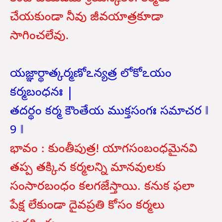
చేయకుండా నీవు జీవయాత్రకూడా
సాగించలేవు.
యజ్ఞార్థాత్కర్మణోఽన్యత్ర లోకోఽయం
కర్మబంధనః |
తదర్థం కర్మ కౌంతేయ ముక్తసంగః సమాచర ‖
9 ‖
భావం : కుంతీపుత్ర! యాగసంబంధమైనవి
తప్ప తక్కిన కర్మలన్ని మానవులకు
సంసారబంధం కలగజేస్తాయి. కనుక ఫలా
పేక్ష లేకుండా దైవప్రతి కోసం కర్మలు