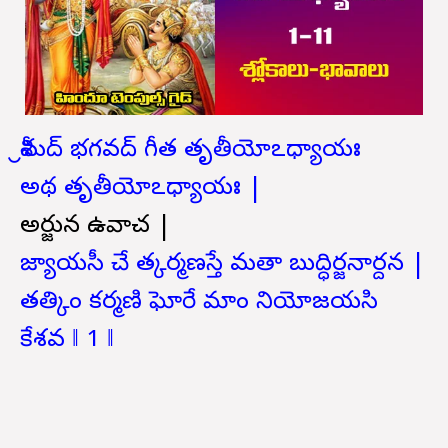
శ్రీమద్ భగవద్ గీత తృతీయోఽధ్యాయః
అథ తృతీయోఽధ్యాయః |
అర్జున ఉవాచ |
జ్యాయసీ చే త్కర్మణస్తే మతా బుద్ధిర్జనార్దన |
తత్కిం కర్మణి ఘోరే మాం నియోజయసి
కేశవ ‖ 1 ‖