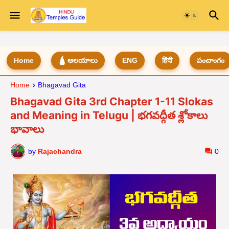
Home
🛕 ఆలయాలు
ENG
हिंदी
పంచాంగం
Home
Bhagavad Gita
Bhagavad Gita 3rd Chapter 1-11 Slokas
and Meaning in Telugu | భగవద్గీత శ్లోకాలు
భావాలు
by
Rajachandra
0