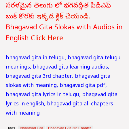
సరళమైన తెలుగు లో భగవద్గీత పిడిఎఫ్
బుక్ కొరకు
ఇక్కడ క్లిక్ చేయండి.
Bhagavad Gita Slokas with Audios in
English
Click Here
bhagavad gita in telugu, bhagavad gita telugu
meanings, bhagavad gita learning audios,
bhagavad gita 3rd chapter, bhagavad gita
slokas with meaning, bhagavad gita pdf,
bhagavad gita lyrics in telugu, bhagavad gita
lyrics in english, bhagavad gita all chapters
with meaning
Tags
Bhagavad Gita
Bhagavad Gita 3rd Chapter