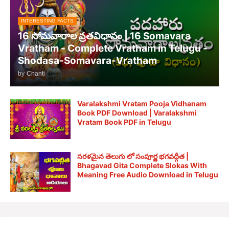
INTERESTING FACTS
16 సోమవారాల వ్రతవిధానం | 16 Somavara
Vratham - Complete Vratham in Telugu -
Shodasa-Somavara-Vratham
by
Chanti
Varalakshmi Vratam Pooja Vidhanam
Book PDF Download | Varalakshmi
Vratam Book PDF in Telugu
సరళమైన తెలుగు లో సంపూర్ణ భగవద్గీత |
Bhagavad Gita Complete Slokas With
Meaning Free Audio Download in Telugu