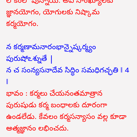
లోకంలో వున్నాయి. అవి సాంఖ్యూలకు
జ్ఞానయోగం, యోగులకు నిష్కామ
కర్మయోగం.
న కర్మణామనారంభాన్నైష్కర్మ్యం
పురుషోఽశ్నుతే |
న చ సంన్యసనాదేవ సిద్ధిం సమధిగచ్ఛతి ‖ 4
‖
భావం : కర్మలు చేయనంతమాత్రాన
పురుషుడు కర్మ బంధాలకు దూరంగా
ఉండలేడు. కేవలం కర్మసన్యాసం వల్ల కూడా
ఆత్మజ్ఞానం లభించదు.