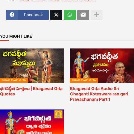
Facebook
YOU MIGHT LIKE
BHAGAVAD GITA
BHAGAVAD GITA
భగవద్గీత సూక్తులు | Bhagavad Gita
Bhagavad Gita Audio Sri
Quotes
Chaganti Koteswara rao gari
Pravachanam Part 1