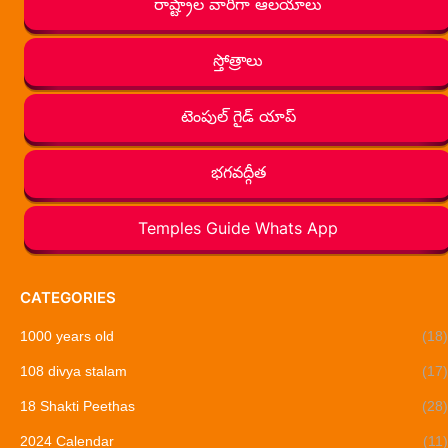
రాష్ట్రాల వారీగా ఆలయాలు
స్తోత్రాలు
టెంపుల్ గైడ్ యాప్
భగవద్గీత
Temples Guide Whats App
CATEGORIES
1000 years old
(18)
108 divya stalam
(17)
18 Shakti Peethas
(28)
2024 Calendar
(11)