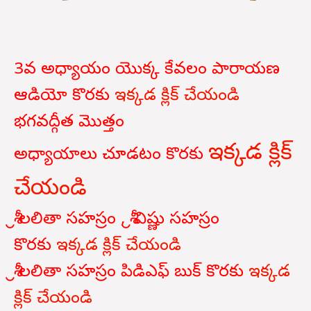
3వ అధ్యాయం యొక్క కేవలం పారాయణ
ఆడియో కొరకు
ఇక్కడ క్లిక్ చేయండి
భగవద్గీత
మొత్తం
ఇక్కడ క్లిక్
అధ్యాయాలు
చూడటం
కొరకు
చేయండి
శ్రీ లలితా సహస్రం , శ్రీ విష్ణు సహస్రం
కొరకు
ఇక్కడ క్లిక్ చేయండి
శ్రీ లలితా సహస్రం పిడిఎఫ్ బుక్ కొరకు
ఇక్కడ
క్లిక్ చేయండి