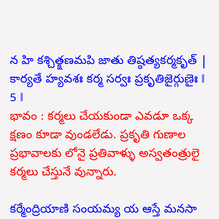
న హి కశ్చిత్క్షణమపి జాతు తిష్ఠత్యకర్మకృత్ |
కార్యతే హ్యవశః కర్మ సర్వః ప్రకృతిజైర్గుణైః ‖
5 ‖
భావం : కర్మలు చేయకుండా ఎవడూ ఒక్క
క్షణం కూడా వుండలేడు. ప్రకృతి గుణాల
ప్రభావాలకు లోనై ప్రతివాళ్ళు అస్వతంత్రులై
కర్మలు చేస్తునే వున్నారు.
కర్మేంద్రియాణి సంయమ్య య ఆస్తే మనసా