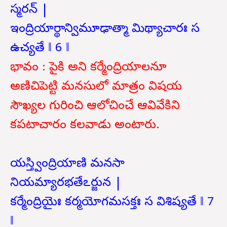
స్మరన్ |
ఇంద్రియార్థాన్విమూఢాత్మా మిథ్యాచారః స
ఉచ్యతే ‖ 6 ‖
భావం : పైకి అని కర్మేంద్రియాలనూ
అణిచిపెట్టి మనసులో మాత్రం విషయ
సౌఖ్యల గురించి ఆలోచించే ఆవివేకిని
కపటాచారం కలవాడు అంటారు.
యస్త్వింద్రియాణి మనసా
నియమ్యారభతేఽర్జున |
కర్మేంద్రియైః కర్మయోగమసక్తః స విశిష్యతే ‖ 7
‖