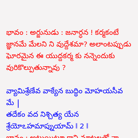
భావం : అర్జునుడు : జనార్ధన ! కర్మకంటే
జ్ఞానమే మేలని ని వుద్దేశమా? అలాంటప్పుడు
ఘోరమైన ఈ యుద్దకర్మ కు నన్నెందుకు
వురికొల్పుతున్నావు ?
వ్యామిశ్రేణేవ వాక్యేన బుద్ధిం మోహయసీవ
మే |
తదేకం వద నిశ్చిత్య యేన
శ్రేయోఽహమాప్నుయామ్ ‖ 2 ‖