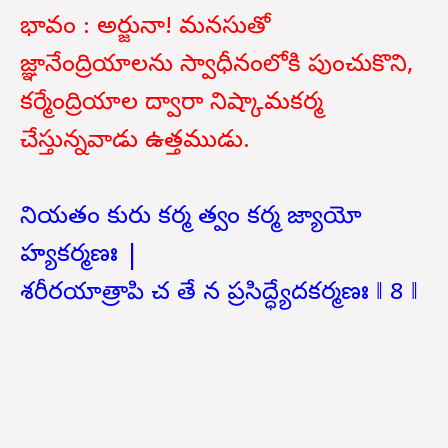
భావం : అర్జునా! మనసుతో
జ్ఞానేంద్రియాలను స్వాధీనంలోకి పుంచుకొని,
కర్మేంద్రియాల ద్వారా నిష్కామకర్మ
చేస్తున్నవాడు ఉత్తముడు.
నియతం కురు కర్మ త్వం కర్మ జ్యాయో
హ్యకర్మణః |
శరీరయాత్రాపి చ తే న ప్రసిద్ధ్యేదకర్మణః ‖ 8 ‖