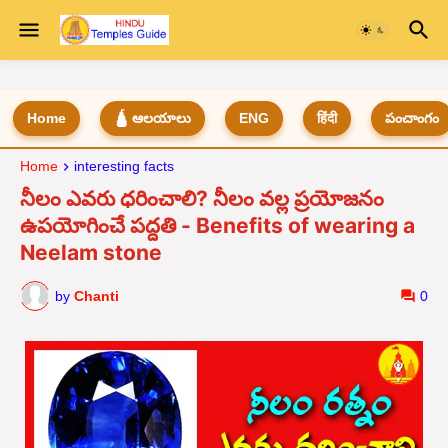
Home
🛕 ఆలయాలు
ENG
हिंदी
పంచాంగం
Home
interesting facts
నీలం ఎవరు ధరించాలి? నీలం వల్ల ప్రయోజనం
ఉపయోగించే పద్దతి - Benefits of wearing a
Neelam stone
by
Chanti
0