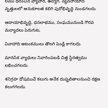
నీలము ధరించిన వ్యాపార, ఉద్యోగ, వ్యవసాయాది
వృత్తులలో అనుకూలత కలిగి పురోభివృద్ది నుండగలదు.
ఆదాయాభివృద్ది, ధనలాభము, సంఘమునుండి గౌరవ
మర్యాదలు పెరుగుట,
వివాహాది ఆటంకములు తొలగి పెండ్లి కాగలదు.
మానసిక వ్యాధులు నివారింపబడి చిత్త స్థిరత్వము
లభించగలదు.
శనిగ్రహ దోషముచే కలుగు అనేక దుష్ఫలితాలనుంచి రక్షణ
కలుగగలదు.