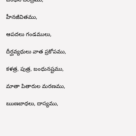
బంధన దరిద్రము,
హీనజీవితము,
ఆపదలు గండములు,
దీర్ఘవ్యధులు వాత ప్రకోపము,
కళత్ర, పుత్ర, బంధునష్టము,
మాతా పితారుల మరణము,
ఋణబాధలు, దాస్యము,