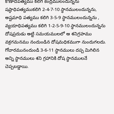
కోణాదిపత్యము కలిగి కేంద్రములందున్నను
షష్ఠాధిపత్యముకలిగి 2-4-7-10 స్థానములందున్నను,
అష్టమాధి పత్యము కలిగి 3-5-9 స్థానములందున్నను ,
వ్యయాధిపత్యము కలిగి 1-2-5-9-10 స్థానములందున్నను
దోషప్రదుడు అట్టి సమయములలో ఆ శనిగ్రహము
వక్రగమనము నందుండిన దోషమధికముగా నుందుగలదు.
గోచారమునందుండి 3-6-11 స్థానములు దప్ప మిగిలిన
అన్ని స్థానములు శని గ్రహానికి దోష స్థానములనే
చెప్పబడ్డాయి.