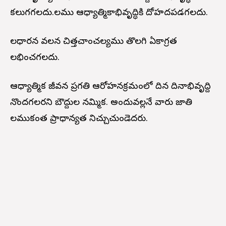
కలుగగలదు.నీలము ఆధ్యాత్మికాభివృద్ధికి దోహదపడగలదు.
నీలధారన వలన చిత్తచాంచల్యము తొలగి ఏకాగ్రత
లభించగలదు.
ఆధ్యాత్మిక జీవన ప్రగతి ఆరోహనక్రమంలో దిన దినాభివృద్ది
నొందగలరని బౌద్దుల నమ్మిక. అందువల్లనే వారు జాతి
నీలముకంత ప్రాధాన్యత నిచ్చుచుండెదరు.