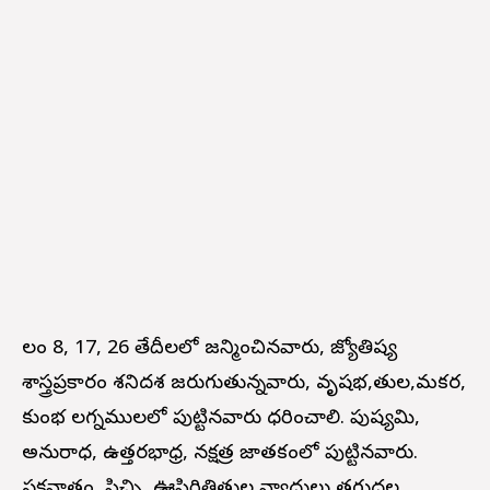
నీలం 8, 17, 26 తేదీలలో జన్మించినవారు, జ్యోతిష్య
శాస్త్రప్రకారం శనిదశ జరుగుతున్నవారు, వృషభ,తుల,మకర,
కుంభ లగ్నములలో పుట్టినవారు ధరించాలి. పుష్యమి,
అనురాధ, ఉత్తరభాధ్ర, నక్షత్ర జాతకంలో పుట్టినవారు.
పక్షవాతం, పిచ్చి, ఊపిరితిత్తుల వ్యాధులు తగ్గుదల.