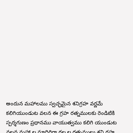
అందున మహానీలము స్వచ్ఛమైన శనిగ్రహ వర్ణమే
కలిగియుండుట వలన ఈ గ్రహ రత్నములకు రెండిటికి
స్పర్శగుణం ప్రధానము వాయుత్వము కలిగి యుండుట
వలన మహా నీల మాదిరిగా గల నీల రత్నములు శని గ్రహ