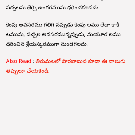
పచ్చలను జేర్చి ఉంగరమును ధరించకూడదు.
కెంపు అవసరము గలిగి నప్పుడు కెంపు నీలము లేదా కాకి
నీలమును, పచ్చల అవసరమున్నప్పుడు, మయూర నీలము
ధరించిన శ్రేయస్కరముగా నుండగలదు.
Also Read
:
తిరుమలలో పొరబాటున కూడా ఈ నాలుగు
తప్పులూ చేయకండి.