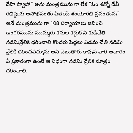
దేహి స్వాహా" అను మంత్రమును గానీ లేక "ఓం శన్నో దేవీ
రభిష్టయ అసోభవంతు పీతయే శంయోరభి స్రవంతునః"
అనే మంత్రమును గానీ 108 పర్యాయాలు జపించి
ఉంగరమును ముమ్మరు కనుల కద్దుకొని కుడిచేతి
నడిమివ్రేలికి ధరించాలి కొందరు పెద్దలు ఎడమ చేతి నడిమి
వ్రేలికి ధరించవచ్చును అని చెబుతారు కావున వారి ఆచారం
ఏ ప్రకారంగా ఉంటే ఆ విధంగా నడిమి వ్రేలికి మాత్రం
ధరించాలి.