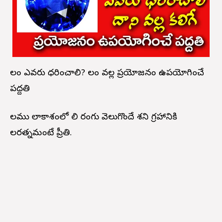
నీలం ఎవరు ధరించాలి? నీలం వల్ల ప్రయోజనం ఉపయోగించే
పద్దతి
నీలము నీలాకాశంలో నీలి రంగు వెలుగొందే శని గ్రహానికి
నీలరత్నమంటే ప్రీతి.