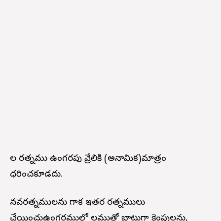
నీల రత్నము ఉంగరపు వ్రేలికి (అనామిక)మాత్రం
ధరించకూడదు.
నవరత్నములను గాక ఇతర రత్నములు
చేయించుఉంగరములో నీలముతో బాటుగా కెంపులను,