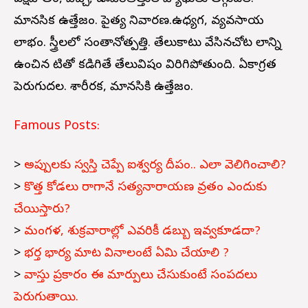
మానసిక ఉత్తేజం. పైత్య నివారణ.ఉధ్యగ, వ్యవసాయ
లాభం. స్త్రీలలో సంతానోత్పత్తి. తేలుకాటు వేసినచోట నీలాన్ని
ఉంచిన నీటితో కడిగితే తేలువిషం విరిగిపోతుంది. ఏకాగ్రత
పెరుగుదల. శారీరక, మానసికి ఉత్తేజం.
Famous Posts:
>
అప్పులకు స్వస్తి చెప్పే ఐశ్వర్య దీపం.. ఎలా వెలిగించాలి?
>
కొత్త కోడలు రాగానే సత్యనారాయణ వ్రతం ఎందుకు
చేయిస్తారు?
>
మంగళ, శుక్రవారాల్లో ఎవరికీ డబ్బు ఇవ్వకూడదా?
>
భర్త భార్య మాట వినాలంటే ఏమి చేయాలి ?
>
వాస్తు ప్రకారం ఈ మార్పులు చేసుకుంటే సంపదలు
పెరుగుతాయి.