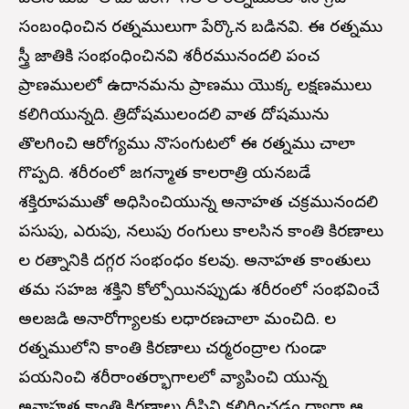
సంబంధించిన రత్నములుగా పేర్కొన బడినవి. ఈ రత్నము
స్త్రీ జాతికి సంభంధించినవి శరీరమునందలి పంచ
ప్రాణములలో ఉదానమను ప్రాణము యొక్క లక్షణములు
కలిగియున్నది. త్రిదోషములందలి వాత దోషమును
తొలగించి ఆరోగ్యము నొసంగుటలో ఈ రత్నము చాలా
గొప్పది. శరీరంలో జగన్మాత కాలరాత్రి యనబడే
శక్తిరూపముతో అధిసించియున్న అనాహత చక్రమునందలి
పసుపు, ఎరుపు, నలుపు రంగులు కాలసిన కాంతి కిరణాలు
నీల రత్నానికి దగ్గర సంభంధం కలవు. అనాహత కాంతులు
తమ సహజ శక్తిని కోల్పోయినప్పుడు శరీరంలో సంభవించే
అలజడి అనారోగ్యాలకు నీలధారణచాలా మంచిది. నీల
రత్నములోని కాంతి కిరణాలు చర్మరంద్రాల గుండా
పయనించి శరీరాంతర్భాగాలలో వ్యాపించి యున్న
అనాహత కాంతి కిరణాలు దీప్తిని కలిగించడం ద్వారా ఆ