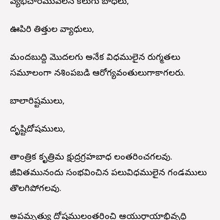
వ్యభిచారమువలన కలుగు బాధలు,
ఊపిరి తిత్తుల వ్యాధులు,
మందబుద్ది మొదలగు అనేక విధములైన రుగ్మతలు
సమూలంగా నశింపబడి ఆరోగ్యవంతులుగాకాగలరు.
బాలారిష్టములు,
దృష్టిదోషములు,
తాంత్రిక కృత్రిమ క్షుద్రగ్రహబాధ లంతరించగలవు.
జీవితమునందు సంభవించిన పలువిధములైన గండములు
తొలగిపోగలవు.
అపమృత్యు దోషములంతరించి ఆయుర్దాయాభివృద్ధి