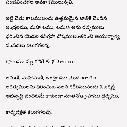
సంభవించగల అవకాశములున్నవి.
ఇట్టి చెడు కాలములందు ఉత్తమమైన జాతికి చెందిన
ఇంద్రనీలము, మహా నీలము, నీలమణి అను రత్నములు
ధరించిన యెడల శనిగ్రహ దోషములంతరించి ఆయుర్భాగ్య
సంపదలు కలుగగలవు.
👉 నీలము వల్ల కలిగే శుభయోగాలు :-
నీలమణి, మహామణి, ఇంద్రనీలము మొదలగా గల
నీలరత్నములను ధరించుట వలన శరీరమునందు ఓజశ్శక్తి
అభివృద్ధి జెందటమే కాకుండా నూతనోత్సాహము ధైర్యము,
కార్యదక్షత కలుగగలవు.