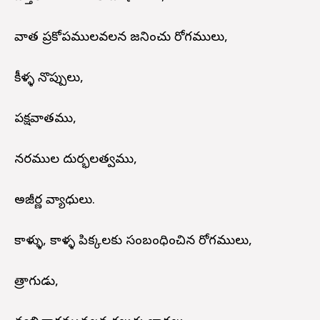
వాత ప్రకోపములవలన జనించు రోగములు,
కీళ్ళ నొప్పులు,
పక్షవాతము,
నరముల దుర్భలత్వము,
అజీర్ణ వ్యాధులు.
కాళ్ళు, కాళ్ళ పిక్కలకు సంబంధించిన రోగములు,
త్రాగుడు,