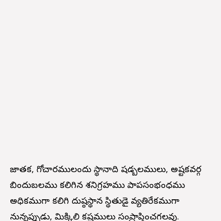
జాతక, గోచారములందు స్థానాది షడ్బలములు, అష్టకవర్గ
బిందుబలము కలిగిన శనిగ్రహము పాపసంభంధము
అధికముగా కలిగి దుష్ఠస్థాన స్థితుడై వ్యతిరేకముగా
నున్నప్పుడు, మిక్కిలి కష్టములు సంప్రాప్తించగలవు.