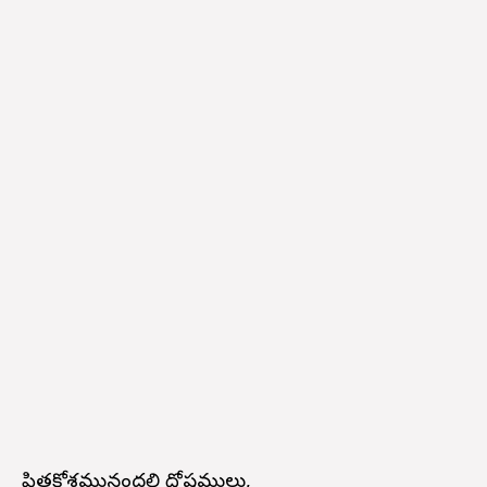
పిత్తకోశమునందలి దోషములు,