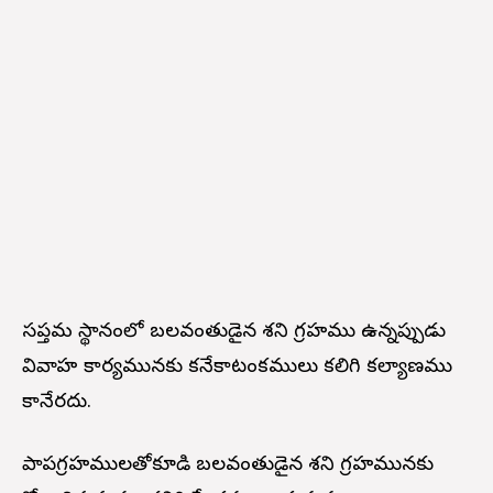
సప్తమ స్థానంలో బలవంతుడైన శని గ్రహము ఉన్నప్పుడు
వివాహ కార్యమునకు కనేకాటంకములు కలిగి కల్యాణము
కానేరదు.
పాపగ్రహములతోకూడి బలవంతుడైన శని గ్రహమునకు