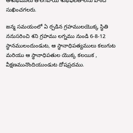
అశుభములు తొలగిపోయి శుభఫలితాలను పొంది
సుఖించగలరు.
జన్మ సమయంలో ఏ ర్పడిన గ్రహములయొక్క స్థితి
ననుసరించి శని గ్రహము లగ్నము నుండి 6-8-12
స్థానములందుండుట, ఆ స్థానాధిపత్యములు కలుగుట
మరియు ఆ స్థానాధిపతుల యొక్క కలయిక ,
వీక్షణమునొందియుండుట దోషప్రదము.