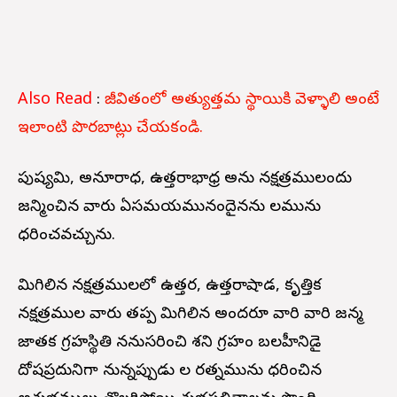
Also Read
:
జీవితంలో అత్యుత్తమ స్థాయికి వెళ్ళాలి అంటే
ఇలాంటి పొరబాట్లు చేయకండి.
పుష్యమి, అనూరాధ, ఉత్తరాభాధ్ర అను నక్షత్రములందు
జన్మించిన వారు ఏసమయమునందైనను నీలమును
ధరించవచ్చును.
మిగిలిన నక్షత్రములలో ఉత్తర, ఉత్తరాషాడ, కృత్తిక
నక్షత్రముల వారు తప్ప మిగిలిన అందరూ వారి వారి జన్మ
జాతక గ్రహస్థితి ననుసరించి శని గ్రహం బలహీనిడై
దోషప్రదునిగా నున్నప్పుడు నీల రత్నమును ధరించిన