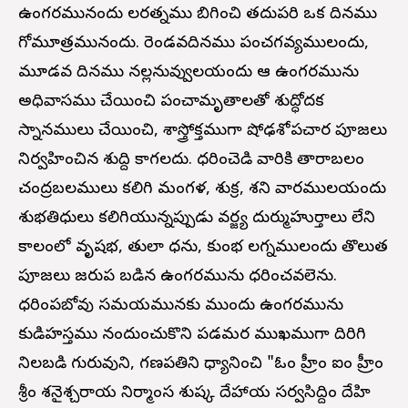
ఉంగరమునందు నీలరత్నము బిగించి తదుపరి ఒక దినము
గోమూత్రమునందు. రెండవదినము పంచగవ్యములందు,
మూడవ దినము నల్లనువ్వులయందు ఆ ఉంగరమును
అధివాసము చేయించి పంచామృతాలతో శుద్ధోదక
స్నానములు చేయించి, శాస్త్రోక్తముగా షోఢశోపచార పూజలు
నిర్వహించిన శుద్ది కాగలదు. ధరించెడి వారికి తారాబలం
చంద్రబలములు కలిగి మంగళ, శుక్ర, శని వారములయందు
శుభతిధులు కలిగియున్నప్పుడు వర్జ్య దుర్ముహుర్తాలు లేని
కాలంలో వృషభ, తులా ధను, కుంభ లగ్నములందు తొలుత
పూజలు జరుప బడిన ఉంగరమును ధరించవలెను.
ధరింపబోవు సమయమునకు ముందు ఉంగరమును
కుడిహస్తము నందుంచుకొని పడమర ముఖముగా దిరిగి
నిలబడి గురువుని, గణపతిని ధ్యానించి "ఓం హ్రీం ఐం హ్రీం
శ్రీం శనైశ్చరాయ నిర్మాంస శుష్క దేహాయ సర్వసిద్దిం దేహి