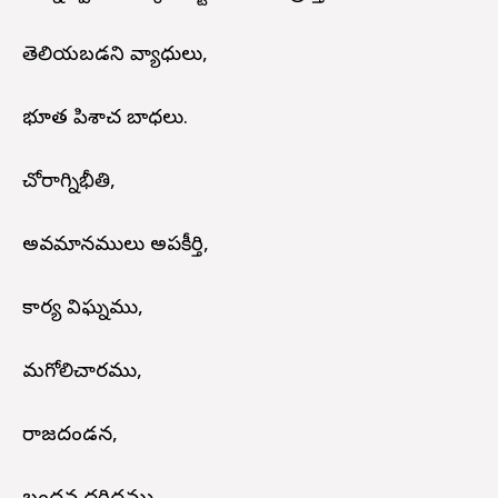
తెలియబడని వ్యాధులు,
భూత పిశాచ బాధలు.
చోరాగ్నిభీతి,
అవమానములు అపకీర్తి,
కార్య విఘ్నము,
మగోలిచారము,
రాజదండన,