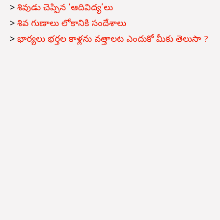
>
శివుడు చెప్పిన ‘ఆదివిద్య’లు
>
శివ గుణాలు లోకానికి సందేశాలు
>
భార్యలు భర్తల కాళ్లను వత్తాలట ఎందుకో మీకు తెలుసా ?