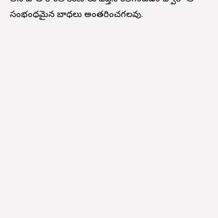
సంభంధమైన బాధలు అంతరించగలవు.