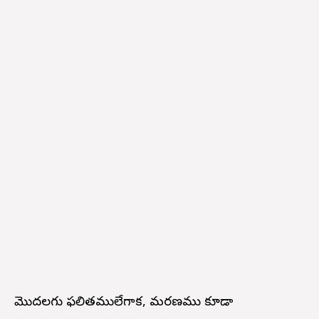
మొదలగు ఫలితములేగాక, మరణము కూడా