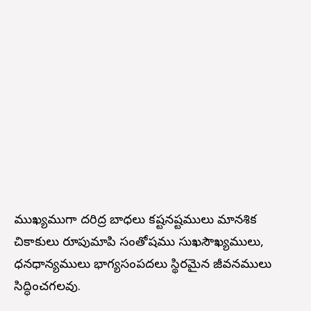
ముఖ్యముగా దరిద్ర బాధలు కష్టనష్టములు మానశిక
చికాకులు రూపుమాపి సంతోషము సుఖసౌఖ్యములు,
ధనధాన్యములు భాగ్యసంపదలు స్థిరమైన జీవనములు
సిద్ధించగలవు.