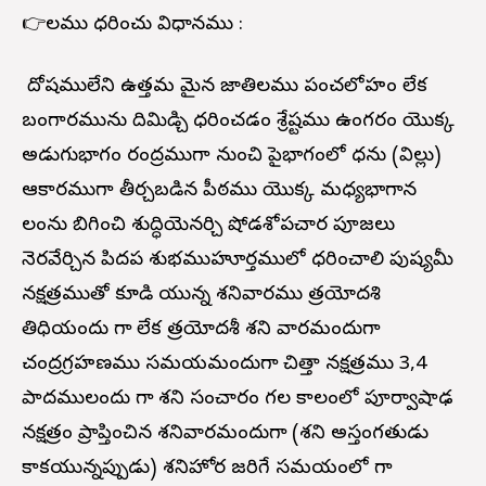
👉నీలము ధరించు విధానము :
దోషములేని ఉత్తమ మైన జాతినీలము పంచలోహం లేక
బంగారమును దిమిడ్చి ధరించడం శ్రేష్టము ఉంగరం యొక్క
అడుగుభాగం రంద్రముగా నుంచి పైభాగంలో ధను (విల్లు)
ఆకారముగా తీర్చబడిన పీఠము యొక్క మధ్యభాగాన
నీలంను బిగించి శుద్ధియెనర్చి షోడశోపచార పూజలు
నెరవేర్చిన పిదప శుభముహూర్తములో ధరించాలి పుష్యమీ
నక్షత్రముతో కూడి యున్న శనివారము త్రయోదశి
తిధియందు గానీ లేక త్రయోదశీ శని వారమందుగానీ
చంద్రగ్రహణము సమయమందుగానీ చిత్తా నక్షత్రము 3,4
పాదములందు గానీ శని సంచారం గల కాలంలో పూర్వాషాఢ
నక్షత్రం ప్రాప్తించిన శనివారమందుగానీ (శని అస్తంగతుడు
కాకయున్నప్పుడు) శనిహోర జరిగే సమయంలో గానీ