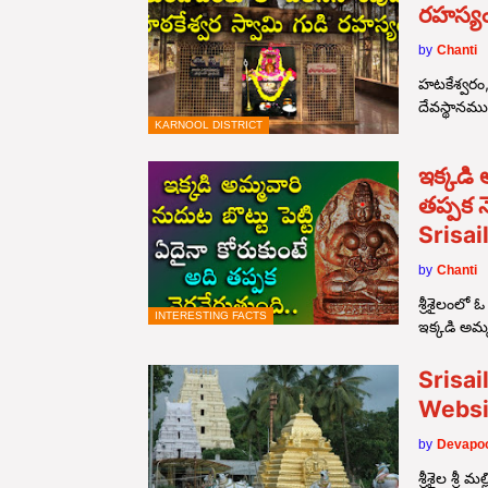
రహస్య
by
Chanti
హటకేశ్వరం, 
దేవస్థానమ
KARNOOL DISTRICT
ఇక్కడి 
తప్పక 
Srisa
by
Chanti
శ్రీశైలంలో
INTERESTING FACTS
ఇక్కడి అమ
Srisai
Websi
by
Devapoo
శ్రీశైల శ్ర