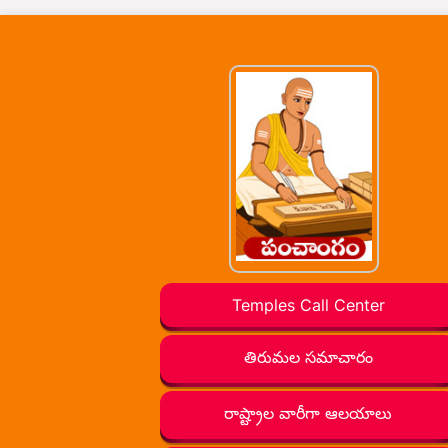
Temples Call Center
తిరుమల సమాచారం
రాష్ట్రాల వారీగా ఆలయాలు