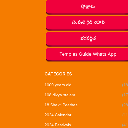
స్తోత్రాలు
టెంపుల్ గైడ్ యాప్
భగవద్గీత
Temples Guide Whats App
CATEGORIES
1000 years old
(18
108 divya stalam
(17
18 Shakti Peethas
(28
2024 Calendar
(11
2024 Festivals
(41