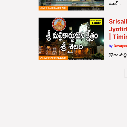
యొక్…
ANDHRAPRADESH
Srisai
Jyotir
| Tim
by
Devapoo
శ్రీశైలం మల్
ANDHRAPRADESH