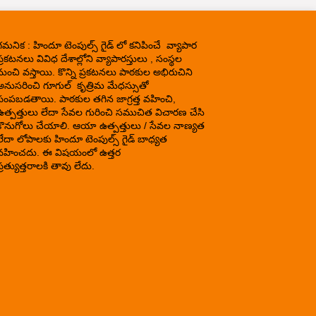
గమనిక : హిందూ టెంపుల్స్ గైడ్ లో కనిపించే వ్యాపార
్రకటనలు వివిధ దేశాల్లోని వ్యాపారస్తులు , సంస్థల
నుంచి వస్తాయి. కొన్ని ప్రకటనలు పాఠకుల అభిరుచిని
అనుసరించి గూగుల్ కృత్రిమ మేధస్సుతో
పంపబడతాయి. పాఠకుల తగిన జాగ్రత్త వహించి,
ఉత్పత్తులు లేదా సేవల గురించి సముచిత విచారణ చేసి
కొనుగోలు చేయాలి. ఆయా ఉత్పత్తులు / సేవల నాణ్యత
లేదా లోపాలకు హిందూ టెంపుల్స్ గైడ్ బాధ్యత
వహించదు. ఈ విషయంలో ఉత్తర
్రత్యుత్తరాలకి తావు లేదు.