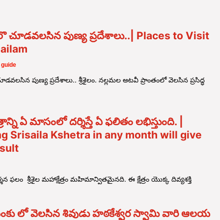
ం లొ చూడవలసిన పుణ్య ప్రదేశాలు..| Places to Visit
sailam
 guide
 చూడవలసిన పుణ్య ప్రదేశాలు.. శ్రీశైలం. నల్లమల అటవీ ప్రాంతంలో వెలసిన ప్రసిద్ధ
్షేత్రాన్ని ఏ మాసంలో దర్శిస్తే ఏ ఫలితం లభిస్తుంది. |
ng Srisaila Kshetra in any month will give
sult
్ర దర్శన ఫలం శ్రీశైల మహాక్షేత్రం మహిమాన్వితమైనది. ఈ క్షేత్రం యొక్క దివ్యశక్తి
ెంకు లో వెలసిన శివుడు హఠకేశ్వర స్వామి వారి ఆలయ