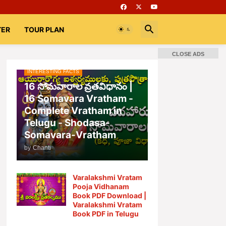
TER
TOUR PLAN
CLOSE ADS
INTERESTING FACTS
16 సోమవారాల వ్రతవిధానం |
16 Somavara Vratham -
Complete Vratham in
Telugu - Shodasa-
Somavara-Vratham
by
Chanti
Varalakshmi Vratam
Pooja Vidhanam
Book PDF Download |
Varalakshmi Vratam
Book PDF in Telugu