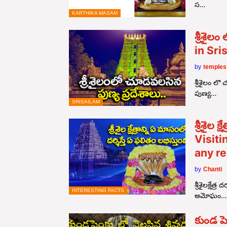
స…
KARTHIKA MASAM
శ్రీశైల
in Sri
by
temples
శ్రీశైలం లొ
పుణ్య…
SRISAILAM
శ్రీశైల క
Visiti
any re
by
Chanti
శ్రీశైలక్షేత
INTERESTING FACTS
అమోఘం…
కుండ ప