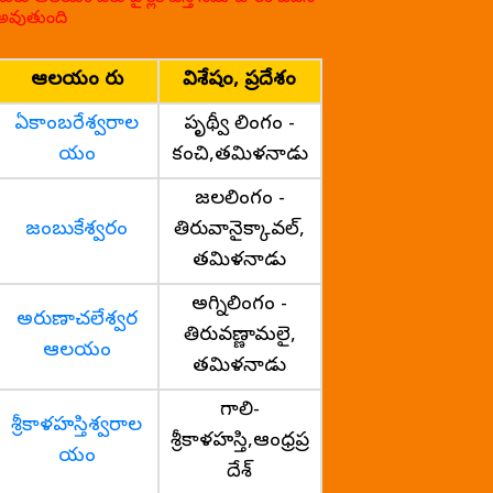
అవుతుంది
ఆలయం పేరు
విశేషం, ప్రదేశం
ఏకాంబరేశ్వరాల
పృథ్వీ లింగం -
యం
కంచి,తమిళనాడు
జలలింగం -
జంబుకేశ్వరం
తిరువానైక్కావల్,
తమిళనాడు
అగ్నిలింగం -
అరుణాచలేశ్వర
తిరువణ్ణామలై,
ఆలయం
తమిళనాడు
గాలి-
శ్రీకాళహస్తిశ్వరాల
శ్రీకాళహస్తి,ఆంధ్రప్ర
యం
దేశ్