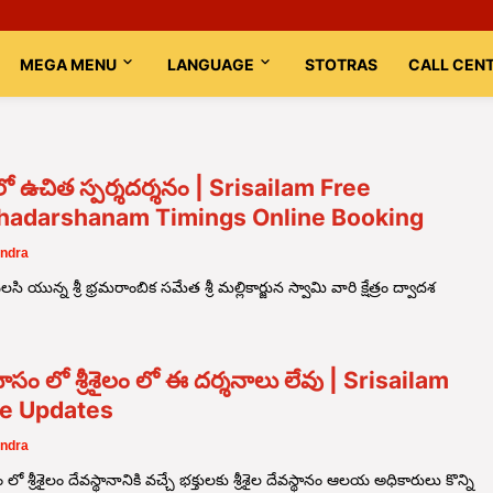
MEGA MENU
LANGUAGE
STOTRAS
CALL CEN
ం లో ఉచిత స్పర్శదర్శనం | Srisailam Free
hadarshanam Timings Online Booking
ndra
వెలసి యున్న శ్రీ భ్రమరాంబిక సమేత శ్రీ మల్లికార్జున స్వామి వారి క్షేత్రం ద్వాదశ
 మాసం లో శ్రీశైలం లో ఈ దర్శనాలు లేవు | Srisailam
e Updates
ndra
ం లో శ్రీశైలం దేవస్థానానికి వచ్చే భక్తులకు శ్రీశైల దేవస్థానం ఆలయ అధికారులు కొన్ని