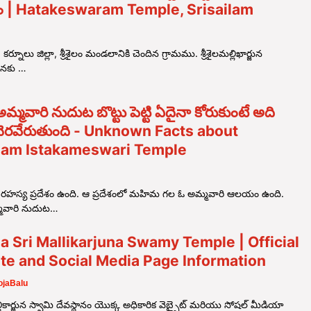
ం | Hatakeswaram Temple, Srisailam
కర్నూలు జిల్లా, శ్రీశైలం మండలానికి చెందిన గ్రామము. శ్రీశైలమల్లిఖార్జున
ునకు …
అమ్మవారి నుదుట బొట్టు పెట్టి ఏదైనా కోరుకుంటే అది
నెరవేరుతుంది - Unknown Facts about
ilam Istakameswari Temple
 ఓ రహస్య ప్రదేశం ఉంది. ఆ ప్రదేశంలో మహిమ గల ఓ అమ్మవారి ఆలయం ఉంది.
్మవారి నుదుట…
la Sri Mallikarjuna Swamy Temple | Official
te and Social Media Page Information
jaBalu
ీ మల్లికార్జున స్వామి దేవస్థానం యొక్క అధికారిక వెబ్సైట్ మరియు సోషల్ మీడియా