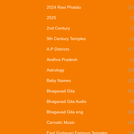
2024 Rasi Phalalu
(16
2025
(3
2nd Century
(1
9th Century Temples
(1
A.P Districts
(17
Andhra Pradesh
(5
Astrology
(38
Baby Names
(22
Bhagavad Gita
(91
Bhagavad Gita Audio
(8
Bhagavad Gita eng
(64
Carnatic Music
(47
East Godavari Famous Temples
(14