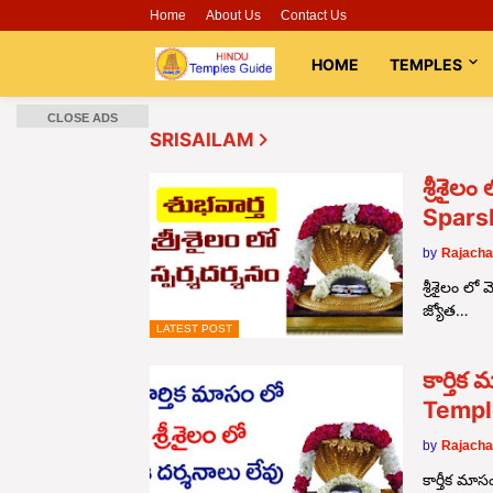
Home
About Us
Contact Us
HOME
TEMPLES
CLOSE ADS
SRISAILAM
శ్రీశైల
Spars
by
Rajacha
శ్రీశైలం లో 
జ్యోత…
LATEST POST
కార్తిక
Templ
by
Rajacha
కార్తీక మాస