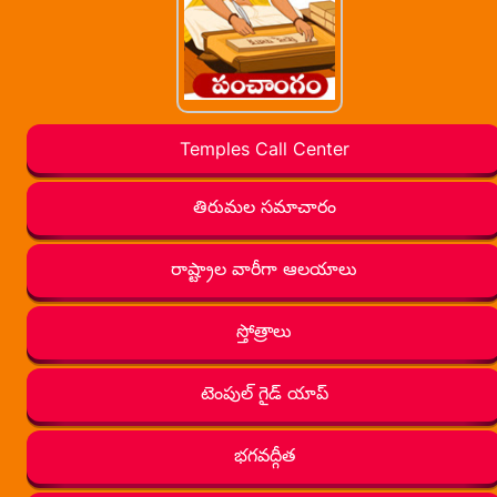
Temples Call Center
తిరుమల సమాచారం
రాష్ట్రాల వారీగా ఆలయాలు
స్తోత్రాలు
టెంపుల్ గైడ్ యాప్
భగవద్గీత