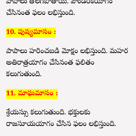
పాపాలు తొలగిపోతాయి. పౌండరీకయాగం
చేసినంత ఫలం లభిస్తుంది.
10. పుష్యమాసం :
పాపాలు హరించబడి మోక్షం లభిస్తుంది. మహర
అతిరాత్రయాగం చేసినంత ఫలితం
కలుగుతుంది.
11. మాఘమాసం :
శ్రేయస్సు కలుగుతుంది. భక్తులకు
రాజసూయయాగం చేసిన ఫలం లభిస్తుంది.