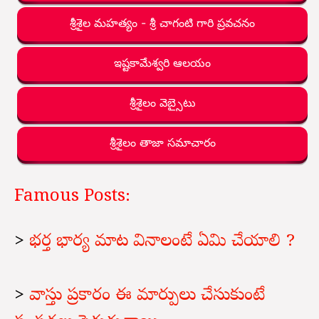
శ్రీశైల మహత్యం - శ్రీ చాగంటి గారి ప్రవచనం
ఇష్టకామేశ్వరి ఆలయం
శ్రీశైలం వెబ్సైటు
శ్రీశైలం తాజా సమాచారం
Famous Posts:
>
భర్త భార్య మాట వినాలంటే ఏమి చేయాలి ?
>
వాస్తు ప్రకారం ఈ మార్పులు చేసుకుంటే