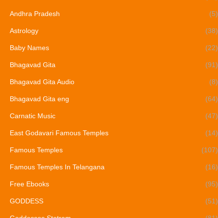
Andhra Pradesh
(5)
Astrology
(38)
Baby Names
(22)
Bhagavad Gita
(91)
Bhagavad Gita Audio
(8)
Bhagavad Gita eng
(64)
Carnatic Music
(47)
East Godavari Famous Temples
(14)
Famous Temples
(107)
Famous Temples In Telangana
(16)
Free Ebooks
(95)
GODDESS
(51)
Goddesses Stotram
(81)