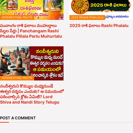
INTERESTING FACTS
2025 RASHI PHALALU
పంచాంగం రాశి ఫలాలు ముహుర్తాలు
2025 రాశి ఫలాలు Rashi Phalalu
పిల్లల పేర్లు | Panchangam Rashi
Phalalu Pillala Perlu Muhurtalu
INTERESTING FACTS
నందీశ్వరుని కొమ్ముల మధ్యనుండే
ఈశ్వర దర్శనం ఎందుకు? ఆ సమయంలో
పఠించాల్సిన శ్లోకం ఏమిటి? Lord
Shiva and Nandi Story Telugu
POST A COMMENT