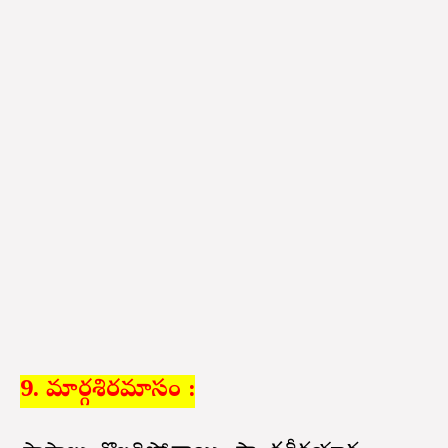
9. మార్గశిరమాసం :