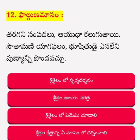
12. ఫాల్గుణమాసం :
తరగని సంపదలు, ఆయుధా కలుగుతాయి.
సౌతామణి యాగఫలం, భూషితుడై ఎనలేని
పుణ్యాన్ని పొందవచ్చు.
శ్రీశైలం లో స్పర్శదర్శనం
శ్రీశైల ఆలయ చరిత్ర
శ్రీశైలం లో ఏమేమి చూడాలి
శ్రీశైల క్షేత్రాన్ని ఏ మాసం లో దర్శించాలి