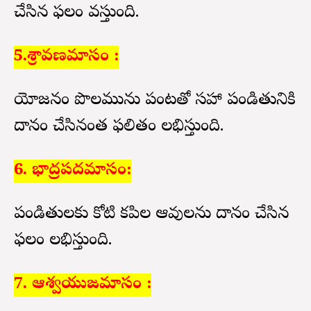
చేసిన ఫలం వస్తుంది.
5.శ్రావణమాసం :
యోజనం పొలమును పంటతో సహా పండితునికి
దానం చేసినంత ఫలితం లభిస్తుంది.
6. భాద్రపదమాసం:
పండితులకు కోటి కపిల ఆవులను దానం చేసిన
ఫలం లభిస్తుంది.
7. ఆశ్వయుజమాసం :