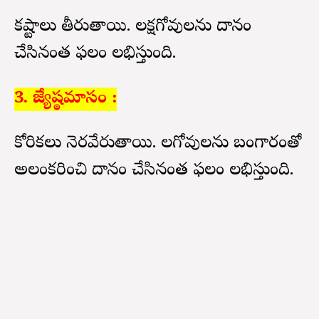
కష్టాలు తీరుతాయి. లక్షగోవులను దానం
చేసినంత ఫలం లభిస్తుంది.
3. జ్యేష్ఠమాసం :
కోరికలు నెరవేరుతాయి. లగోవులను బంగారంతో
అలంకరించి దానం చేసినంత ఫలం లభిస్తుంది.