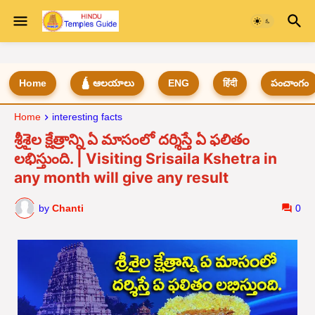
Home
🛕 ఆలయాలు
ENG
हिंदी
పంచాంగం
Home
interesting facts
శ్రీశైల క్షేత్రాన్ని ఏ మాసంలో దర్శిస్తే ఏ ఫలితం
లభిస్తుంది. | Visiting Srisaila Kshetra in
any month will give any result
by
Chanti
0