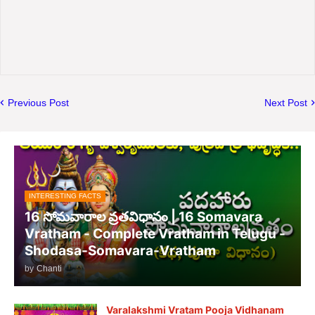
Previous Post
Next Post
INTERESTING FACTS
16 సోమవారాల వ్రతవిధానం | 16 Somavara
Vratham - Complete Vratham in Telugu -
Shodasa-Somavara-Vratham
by
Chanti
Varalakshmi Vratam Pooja Vidhanam