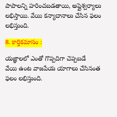
పాపాలన్ని హరించబడతాయి, అప్లైశ్వర్యాలు
లభిస్తాయి. వేయి కన్యాదానాలు చేసిన ఫలం
లభిస్తుంది.
8. కార్తికమాసం :
యజ్ఞాలలో ఎంతో గొప్పదిగా చెప్పబడే
వేయి ఉంట వాజపేయ యాగాలు చేసినంత
ఫలం లభిస్తుంది.