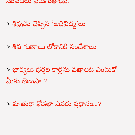
సంపదలు పెరుగుతాయి.
>
శివుడు చెప్పిన ‘ఆదివిద్య’లు
>
శివ గుణాలు లోకానికి సందేశాలు
>
భార్యలు భర్తల కాళ్లను వత్తాలట ఎందుకో
మీకు తెలుసా ?
>
కూతురా కోడలా ఎవరు ప్రధానం...?