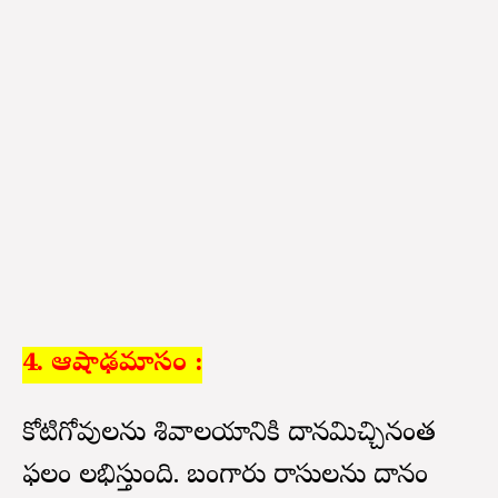
4. ఆషాఢమాసం :
కోటిగోవులను శివాలయానికి దానమిచ్చినంత
ఫలం లభిస్తుంది. బంగారు రాసులను దానం