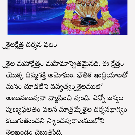
శ్రీశైలక్షేత్ర దర్శన ఫలం
శ్రీశైల మహాక్షేత్రం మహిమాన్వితమైనది. ఈ క్షేత్రం
యొక్క దివ్యశక్తి అమోఘం. భౌతిక ఇంద్రియాలతో
మనం చూడలేని దివ్యత్వం శ్రీశైలములో
అణువణువునా వ్యాపించి వుంది. ఎన్నో జన్మల
పుణ్యఫలితం వలన మాత్రమే శ్రీశైల దర్శనభాగ్యం
కలుగుతుందని స్కాందపురాణములోని
శ్రీశైలఖండం చెబుతోంది.