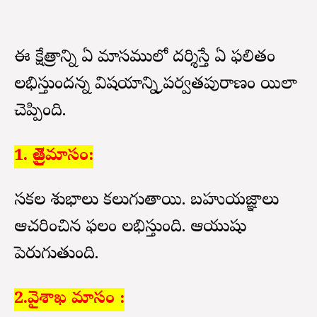
ఈ క్షేత్రాన్ని ఏ మాసములో దర్శిస్తే ఏ ఫలితం
లభిస్తుందన్న విషయాన్ని శ్రీపర్వతపురాణం యిలా
చెప్పింది.
1. చైత్రమాసం:
సకల శుభాలు కలుగుతాయి. బహుయజ్ఞాలు
ఆచరించిన ఫలం లభిస్తుంది. ఆయుషు
పెరుగుతుంది.
2.వైశాఖ మాసం :