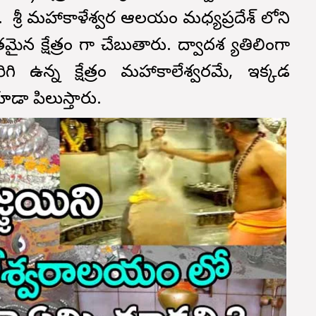
ం. శ్రీ మహాకాళేశ్వర ఆలయం మధ్యప్రదేశ్ లోని
ైన క్షేత్రం గా చేబుతారు. ద్వాదశ జ్యోతిలింగా
ిరిగి ఉన్న క్షేత్రం మహాకాలేశ్వరమే, ఇక్కడ
కూడా పిలుస్తారు.