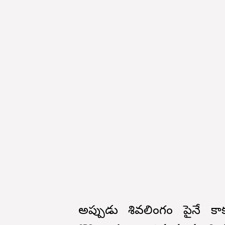
అప్పుడు శివలింగం పైనే కా