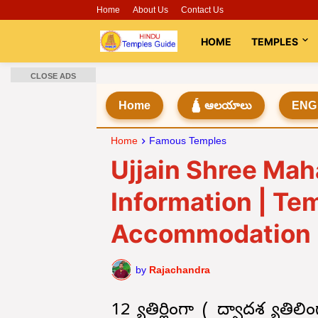
Home
About Us
Contact Us
HOME
TEMPLES
CLOSE ADS
Home
🛕 ఆలయాలు
ENG
Home
Famous Temples
Ujjain Shree Ma
Information | Te
Accommodation 
by
Rajachandra
12 జ్యోతిర్లింగా ( ద్వాదశ జ్యో