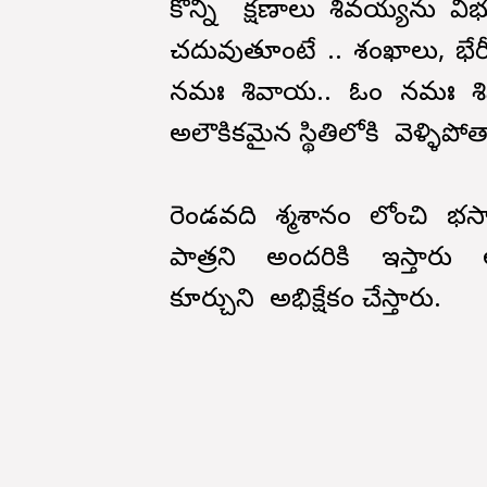
కొన్ని క్షణాలు శివయ్యను వి
చదువుతూంటే .. శంఖాలు, భేరీలు
నమః శివాయ.. ఓం నమః శివ
అలౌకికమైన స్థితిలోకి వెళ్ళిపో
రెండవది శ్మశానం లోంచి భస్మా
పాత్రని అందరికి ఇస్తార
కూర్చుని అభిక్షేకం చేస్తారు.