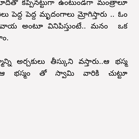
భూదితో కప్పినట్టుగా ఉంటుండగా మంత్రాలూ
 పెద్ద పెద్ద మృదంగాలు మ్రోగిస్తారు .. ఓం
ాయ అంటూ వినిపిస్తుంటే..
మనం ఒక
తాం.
న్ని అర్చకులు తీస్కుని వస్తారు..ఆ భస్మ
ు ఆ భస్మం తో స్వామి వారికి చుట్టూ