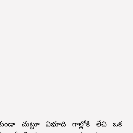
కుండా చుట్టూ విభూది గాల్లోకి లేచి ఒక