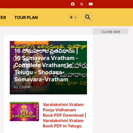
TER
TOUR PLAN
CLOSE ADS
INTERESTING FACTS
📚 Books
Rooms
భగవద్గీత
16 సోమవారాల వ్రతవిధానం |
16 Somavara Vratham -
Complete Vratham in
Telugu - Shodasa-
Somavara-Vratham
by
Chanti
Varalakshmi Vratam
Pooja Vidhanam
Book PDF Download |
Varalakshmi Vratam
Book PDF in Telugu