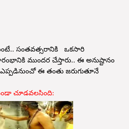
టే.. సంతవత్సరానికి ఒకసారి
ప్రారంభానికి ముందర చేస్తారు.. ఈ అనుష్టానం
ంది. ఎప్పడినుంచో ఈ తంతు జరుగుతూనే
ుండా చూడవలసింది: