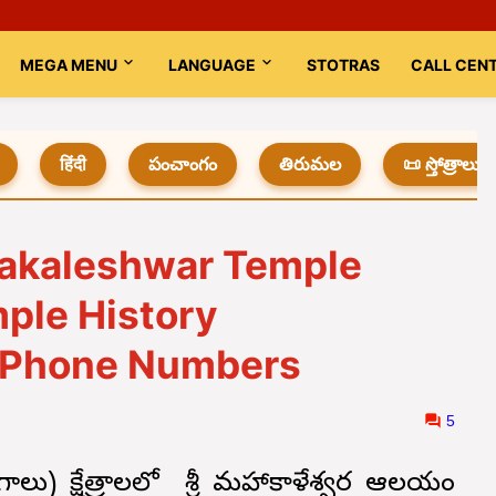
MEGA MENU
LANGUAGE
STOTRAS
CALL CEN
हिंदी
పంచాంగం
తిరుమల
📜 స్తోత్రాలు
hakaleshwar Temple
mple History
Phone Numbers
5
తిలింగాలు) క్షేత్రాలలో శ్రీ మహాకాళేశ్వర ఆలయం