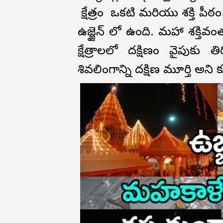
క్షేత్రం ఒకటి మరియు శక్తి పీఠ
ఉజ్జైన్ లో ఉంది. మహా శక్తివంతమ
క్షేత్రాలలో దక్షిణం వైపుకు త
శివలింగాన్ని దక్షిణ మూర్తి అని 