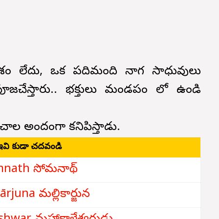
ేశం లేదు, ఒక పదిమంది నాగ సాధువులు
పూజచేస్తారు.. భక్తులు మండపం లో ఉండి
ాల అందంగా కనిపిస్తాడు.
ఇవి కుడా చదవండి
nath సోమనాథ్
ārjuna మల్లికార్జున