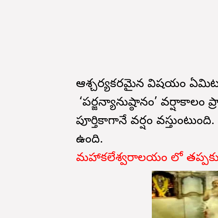
ఆశ్చర్యకరమైన విషయం ఏమిటం
‘పర్జన్యానుష్ఠానం’ వర్షాకాలం 
పూర్తికాగానే వర్షం వస్తుంటు
ఉంది.
మహాకలేశ్వరాలయం లో తప్పక