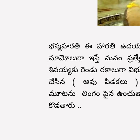
భస్మహరతి ఈ హారతి ఉదయం
మామోలుగా ఇస్తే మనం ప్రత్య
శివయ్యకు రెండు రకాలుగా విభూ
చేసిన ( ఆవు పిడకలు ) వ
మూటను లింగం పైన ఉంచుత
కొడతారు ..