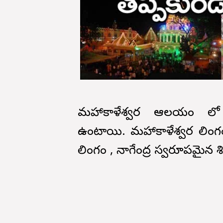
మహాకాళేశ్వర ఆలయం లో
ఉంటాయి. మహాకాళేశ్వర లిం
లింగం , నాగేంద్ర స్వరూపమైన