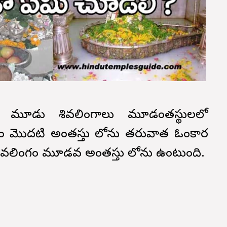
 మూడు శివలింగాలు మూడంతస్థులలో
గం మొదటి అంతస్తు లోను తరువాత ఓంకార
 శివలింగం మూడవ అంతస్తు లోను ఉంటుంది.