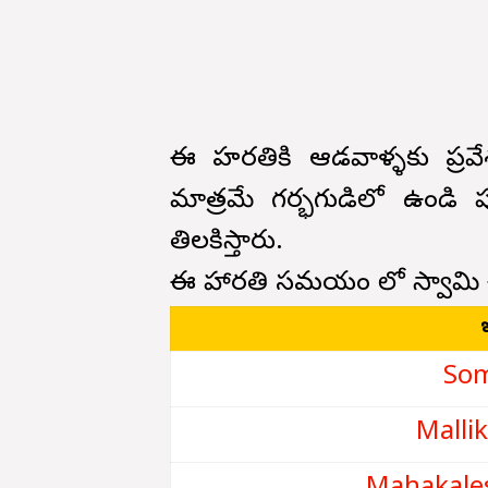
ఈ హరతికి ఆడవాళ్ళకు ప్రవ
మాత్రమే గర్భగుడిలో ఉండి 
తిలకిస్తారు.
ఈ హారతి సమయం లో స్వామి చ
Som
Mallik