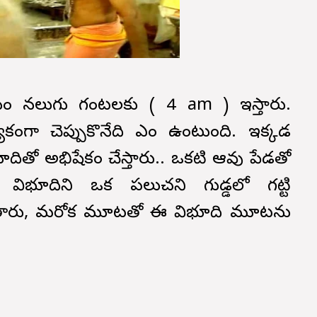
 నలుగు గంటలకు ( 4 am ) ఇస్తారు.
ేకంగా చెప్పుకొనేది ఎం ఉంటుంది. ఇక్కడ
దితో అభిషేకం చేస్తారు.. ఒకటి ఆవు పేడతో
ిభూదిని ఒక పలుచని గుడ్డలో గట్టి
ారు, మరోక మూటతో ఈ విభూది మూటను