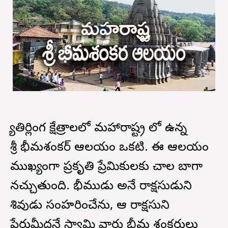
జ్యోతిర్లింగ క్షేత్రాలలో మహారాష్ట్ర లో ఉన్న
శ్రీ భీమశంకర్ ఆలయం ఒకటి. ఈ ఆలయం
ముఖ్యంగా ప్రకృతి ప్రేమికులకు చాల బాగా
నచ్చుతుంది. భీముడు అనే రాక్షసుడుని
శివుడు సంహరించేను, ఆ రాక్షసుని
పేరుమీదనే స్వామి వారు భీమ శంకరులు