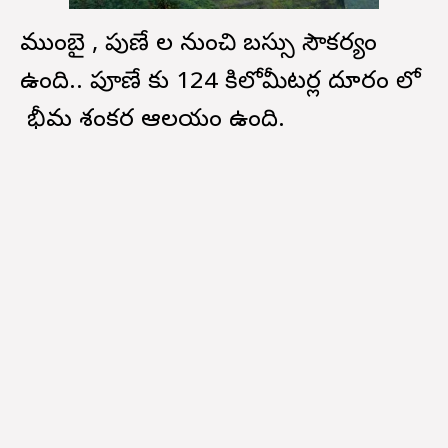
ముంబై , పుణే ల నుంచి బస్సు సౌకర్యం
ఉంది.. పూణే కు 124 కిలోమీటర్ల దూరం లో
భీమ శంకర ఆలయం ఉంది.