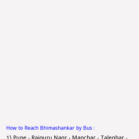
How to Reach Bhimashankar by Bus :
1) Pune - Rajguru Nagr - Manchar - Taleghar -