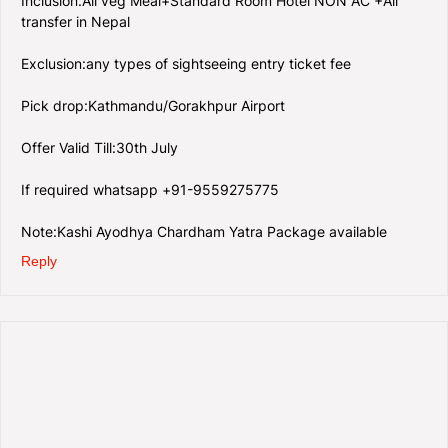
Inclusion:All veg Meal+Standard Room Hotel NON AC +All
transfer in Nepal
Exclusion:any types of sightseeing entry ticket fee
Pick drop:Kathmandu/Gorakhpur Airport
Offer Valid Till:30th July
If required whatsapp +91-9559275775
Note:Kashi Ayodhya Chardham Yatra Package available
Reply