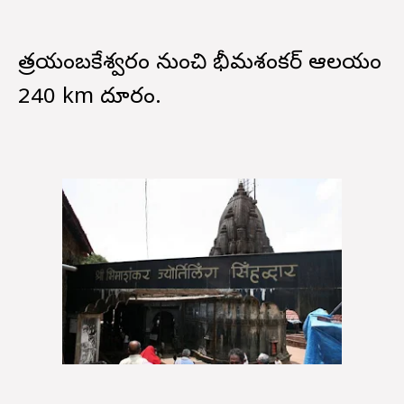
త్రయంబకేశ్వరం నుంచి భీమశంకర్ ఆలయం
240 km దూరం.