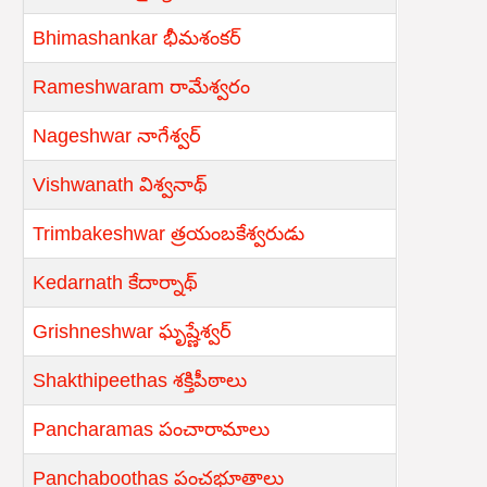
Bhimashankar భీమశంకర్
Rameshwaram రామేశ్వరం
Nageshwar నాగేశ్వర్
Vishwanath విశ్వనాథ్
Trimbakeshwar త్రయంబకేశ్వరుడు
Kedarnath కేదార్నాథ్
Grishneshwar ఘృష్ణేశ్వర్
Shakthipeethas శక్తిపీఠాలు
Pancharamas పంచారామాలు
Panchaboothas పంచభూతాలు