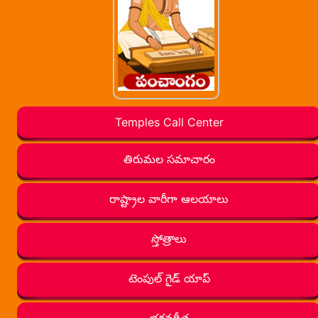
Temples Call Center
తిరుమల సమాచారం
రాష్ట్రాల వారీగా ఆలయాలు
స్తోత్రాలు
టెంపుల్ గైడ్ యాప్