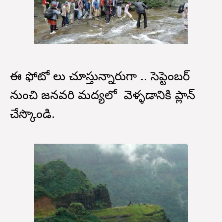
ఈ ఫోటో లు చూస్తున్నారుగా .. సెప్టెంబర్
నుంచి జనవరి మద్యలో వెళ్ళడానికి ప్లాన్
చేస్కొండి.