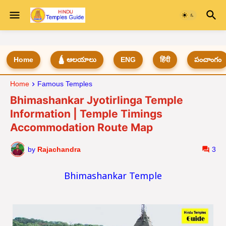
Home
🛕 ఆలయాలు
ENG
हिंदी
పంచాంగం
Home
Famous Temples
Bhimashankar Jyotirlinga Temple
Information | Temple Timings
Accommodation Route Map
by
Rajachandra
3
Bhimashankar Temple