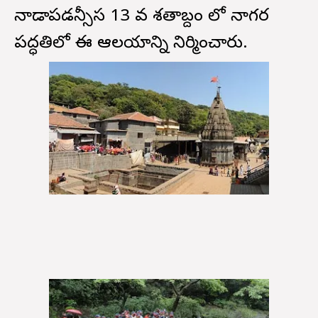
నాడాపడన్సీస 13 వ శతాబ్దం లో నాగర
పద్ధతిలో ఈ ఆలయాన్ని నిర్మించారు.