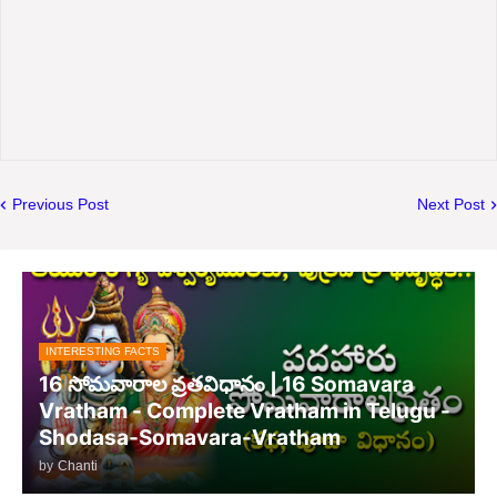
Previous Post
Next Post
INTERESTING FACTS
16 సోమవారాల వ్రతవిధానం | 16 Somavara
Vratham - Complete Vratham in Telugu -
Shodasa-Somavara-Vratham
by
Chanti