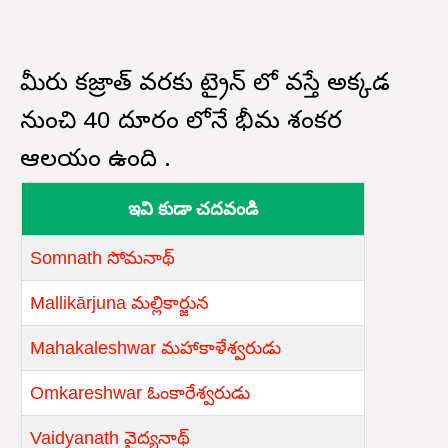
మీరు కజ్రాత్ వరకు ట్రైన్ లో వస్తే అక్కడ
నుంచి 40 దూరం లోనే భీమ శంకర
ఆలయం ఉంది .
ఇవి కుడా చదవండి
Somnath సోమనాథ్
Mallikārjuna మల్లికార్జున
Mahakaleshwar మహాకాళేశ్వరుడు
Omkareshwar ఓంకారేశ్వరుడు
Vaidyanath వైద్యనాథ్