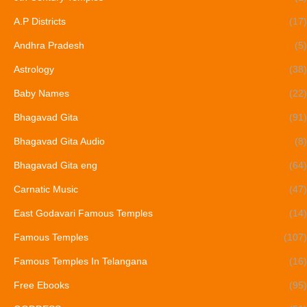
A.P Districts
(17)
Andhra Pradesh
(5)
Astrology
(38)
Baby Names
(22)
Bhagavad Gita
(91)
Bhagavad Gita Audio
(8)
Bhagavad Gita eng
(64)
Carnatic Music
(47)
East Godavari Famous Temples
(14)
Famous Temples
(107)
Famous Temples In Telangana
(16)
Free Ebooks
(95)