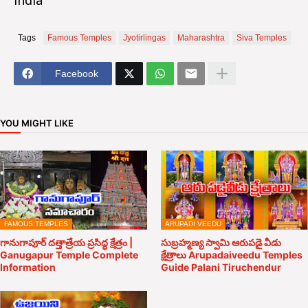
india
Tags
Famous Temples
Jyotirlingas
Maharashtra
Siva Temples
Facebook
YOU MIGHT LIKE
FAMOUS TEMPLES
ARUPADI VEEDU
గానుగాపూర్ దత్తాత్రేయ ప్రసిద్ధ క్షేత్రం |
సుబ్రహ్మణ్య స్వామి ఆరుపడై వీడు
Ganugapur Temple Complete
క్షేత్రాలు Arupadaiveedu Temples
Information
Guide Palani Tiruchendur