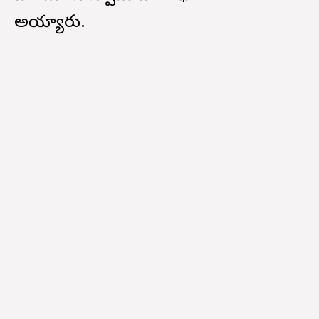
అయ్యారు.