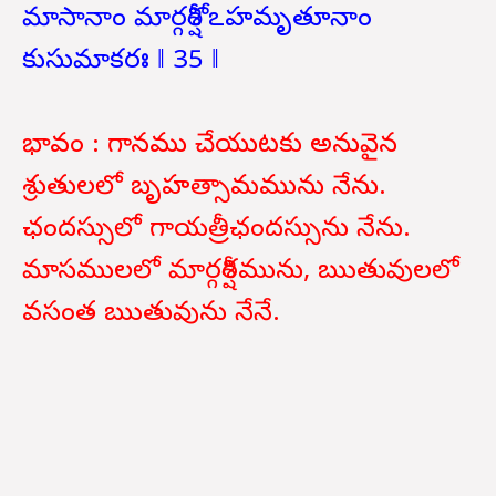
మాసానాం మార్గశీర్షోఽహమృతూనాం
కుసుమాకరః ‖ 35 ‖
భావం : గానము చేయుటకు అనువైన
శ్రుతులలో బృహత్సామమును నేను.
ఛందస్సులో గాయత్రీఛందస్సును నేను.
మాసములలో మార్గశీర్షమును, ఋతువులలో
వసంత ఋతువును నేనే.