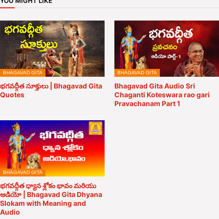
YOU MIGHT LIKE
BHAGAVAD GITA
BHAGAVAD GITA
భగవద్గీత సూక్తులు | Bhagavad Gita
Bhagavad Gita Audio Sri
Quotes
Chaganti Koteswara rao gari
Pravachanam Part 1
BHAGAVAD GITA
భగవద్గీత ధ్యాన శ్లోకం భావం మరియు
ఆడియో | Bhagavad Gita Dhyana
Slokam with Meaning and
Audio