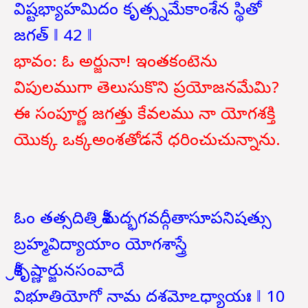
విష్టభ్యాహమిదం కృత్స్నమేకాంశేన స్థితో
జగత్ ‖ 42 ‖
భావం: ఓ అర్జునా! ఇంతకంటెను
విపులముగా తెలుసుకొని ప్రయోజనమేమి?
ఈ సంపూర్ణ జగత్తు కేవలము నా యోగశక్తి
యొక్క ఒక్కఅంశతోడనే ధరించుచున్నాను.
ఓం తత్సదితి శ్రీమద్భగవద్గీతాసూపనిషత్సు
బ్రహ్మవిద్యాయాం యోగశాస్త్రే
శ్రీకృష్ణార్జునసంవాదే
విభూతియోగో నామ దశమోఽధ్యాయః ‖ 10