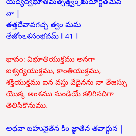
యద్యద్విభూతిమత్సత్త్వం శ్రీమదూర్జితమేవ
వా |
తత్తదేవావగచ్ఛ త్వం మమ
తేజోంఽశసంభవమ్ ‖ 41 ‖
భావం: విభూతియుక్తము అనగా
ఐశ్వర్యయుక్తము, కాంతియుక్తము,
శక్తియుక్తము ఐన వస్తు వేదైనను నా తేజస్సు
యొక్క అంశము నుండియే కలిగినదిగా
తెలిసికొనుము.
అథవా బహునైతేన కిం జ్ఞాతేన తవార్జున |