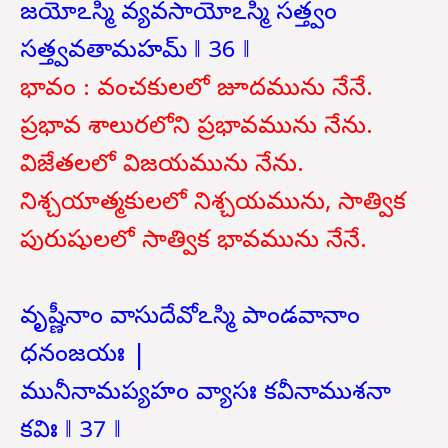
జయోఽస్మి వ్యవసాయోఽస్మి సత్త్వం
సత్త్వవతామహమ్ ‖ 36 ‖
భావం : వంచకులలో జూదమును నేనే.
ప్రభావ శాలురలోని ప్రభావమును నేను.
విజేతలలో విజయమును నేను.
నిశ్చయాత్మకులలో నిశ్చయమును, సాత్విక
పురుషులలో సాత్విక భావమును నేనే.
వృష్ణీనాం వాసుదేవోఽస్మి పాండవానాం
ధనంజయః |
మునీనామప్యహం వ్యాసః కవీనాముశనా
కవిః ‖ 37 ‖