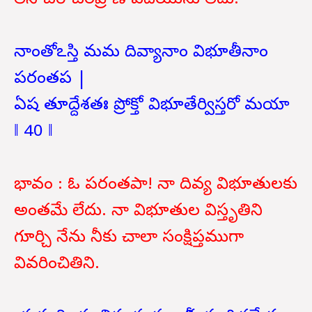
లేని చరాచరప్రాణి ఏదియును లేదు.
నాంతోఽస్తి మమ దివ్యానాం విభూతీనాం
పరంతప |
ఏష తూద్దేశతః ప్రోక్తో విభూతేర్విస్తరో మయా
‖ 40 ‖
భావం : ఓ పరంతపా! నా దివ్య విభూతులకు
అంతమే లేదు. నా విభూతుల విస్తృతిని
గూర్చి నేను నీకు చాలా సంక్షిప్తముగా
వివరించితిని.