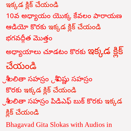
ఇక్కడ క్లిక్ చేయండి
10వ అధ్యాయం యొక్క కేవలం పారాయణ
ఆడియో కొరకు
ఇక్కడ క్లిక్ చేయండి
భగవద్గీత
మొత్తం
ఇక్కడ క్లిక్
అధ్యాయాలు
చూడటం
కొరకు
చేయండి
శ్రీ లలితా సహస్రం , శ్రీ విష్ణు సహస్రం
కొరకు
ఇక్కడ క్లిక్ చేయండి
శ్రీ లలితా సహస్రం పిడిఎఫ్ బుక్ కొరకు
ఇక్కడ
క్లిక్ చేయండి
Bhagavad Gita Slokas with Audios in