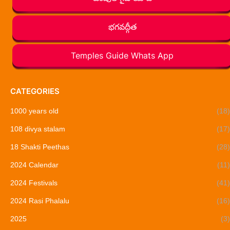
భగవద్గీత
Temples Guide Whats App
CATEGORIES
1000 years old
(18)
108 divya stalam
(17)
18 Shakti Peethas
(28)
2024 Calendar
(11)
2024 Festivals
(41)
2024 Rasi Phalalu
(16)
2025
(3)