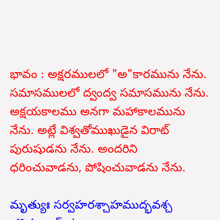
భావం : అక్షరములలో "అ"కారమును నేను.
సమాసములలో ద్వంద్వ సమాసమును నేను.
అక్షయకాలము అనగా మహాకాలమును
నేను. అట్లే విశ్వతోముఖుడైన విరాట్
పురుషుడను నేను. అందరిని
ధరించువాడను, పోషించువాడను నేను.
మృత్యుః సర్వహరశ్చాహముద్భవశ్చ