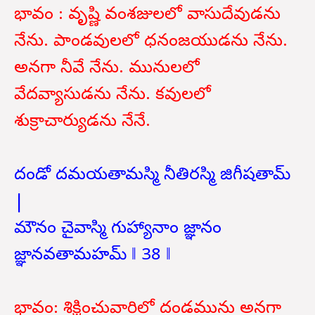
భావం : వృష్ణి వంశజులలో వాసుదేవుడను
నేను. పాండవులలో ధనంజయుడను నేను.
అనగా నీవే నేను. మునులలో
వేదవ్యాసుడను నేను. కవులలో
శుక్రాచార్యుడను నేనే.
దండో దమయతామస్మి నీతిరస్మి జిగీషతామ్
|
మౌనం చైవాస్మి గుహ్యానాం జ్ఞానం
జ్ఞానవతామహమ్ ‖ 38 ‖
భావం: శిక్షించువారిలో దండమును అనగా