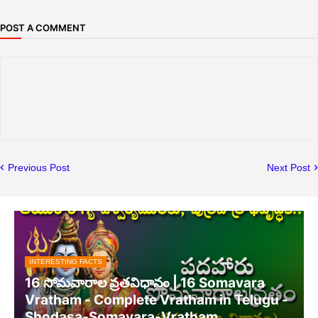
POST A COMMENT
Previous Post
Next Post
INTERESTING FACTS
16 సోమవారాల వ్రతవిధానం | 16 Somavara
Vratham - Complete Vratham in Telugu -
Shodasa-Somavara-Vratham