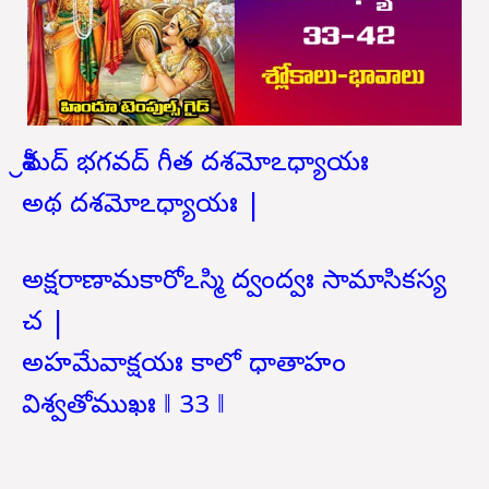
శ్రీమద్ భగవద్ గీత దశమోఽధ్యాయః
అథ దశమోఽధ్యాయః |
అక్షరాణామకారోఽస్మి ద్వంద్వః సామాసికస్య
చ |
అహమేవాక్షయః కాలో ధాతాహం
విశ్వతోముఖః ‖ 33 ‖