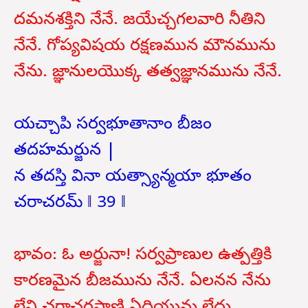
దమనశక్తిని నేనే. జయేచ్చగలవారి నీతిని
నేనే. గోప్యవిషయ రక్షణమున మౌనమును
నేను. జ్ఞానులయొక్క తత్వజ్ఞానమును నేనే.
యచ్చాపి సర్వభూతానాం బీజం
తదహమర్జున |
న తదస్తి వినా యత్స్యాన్మయా భూతం
చరాచరమ్ ‖ 39 ‖
భావం: ఓ అర్జునా! సర్వప్రాణుల ఉత్పత్తికి
కారణమైన బీజమును నేనే. ఏలనన నేను