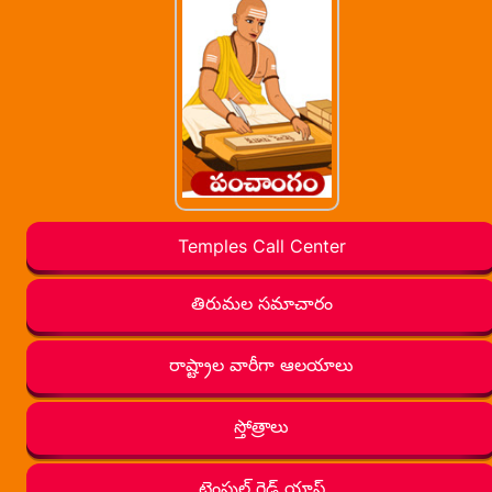
Temples Call Center
తిరుమల సమాచారం
రాష్ట్రాల వారీగా ఆలయాలు
స్తోత్రాలు
టెంపుల్ గైడ్ యాప్