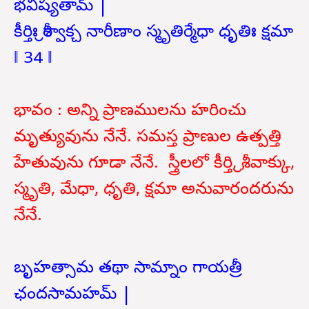
భవిష్యతామ్ |
కీర్తిః శ్రీర్వాక్చ నారీణాం స్మృతిర్మేధా ధృతిః క్షమా
‖ 34 ‖
భావం : అన్ని ప్రాణములను హరించు
మృత్యువును నేనే. సమస్త ప్రాణుల ఉత్పత్తి
హేతువును గూడా నేనే. స్త్రీలలో కీర్తి, శ్రీ, వాక్కు,
స్మృతి, మేధా, ధృతి, క్షమా అనువారందరును
నేనే.
బృహత్సామ తథా సామ్నాం గాయత్రీ
ఛందసామహమ్ |