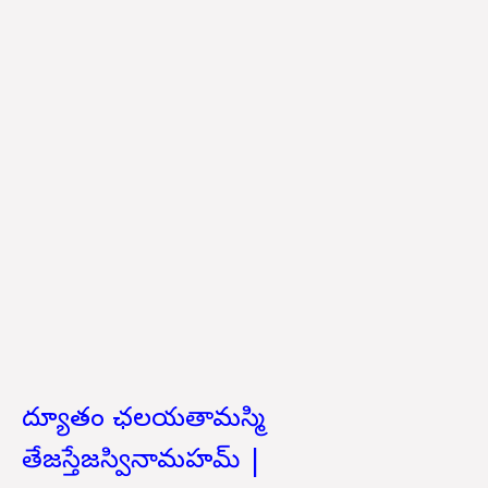
ద్యూతం ఛలయతామస్మి
తేజస్తేజస్వినామహమ్ |