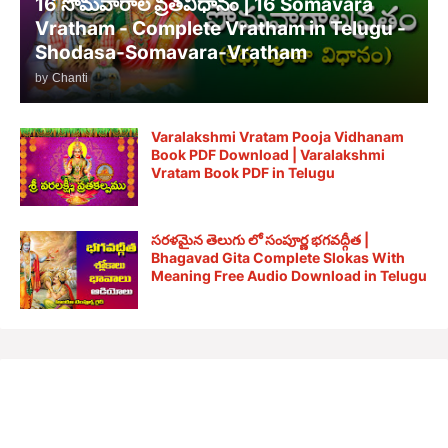
16 సోమవారాల వ్రతవిధానం | 16 Somavara
Vratham - Complete Vratham in Telugu -
Shodasa-Somavara-Vratham
by
Chanti
Varalakshmi Vratam Pooja Vidhanam
Book PDF Download | Varalakshmi
Vratam Book PDF in Telugu
సరళమైన తెలుగు లో సంపూర్ణ భగవద్గీత |
Bhagavad Gita Complete Slokas With
Meaning Free Audio Download in Telugu