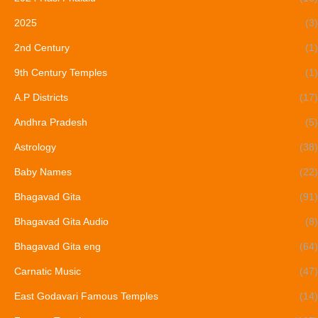
2025
(3)
2nd Century
(1)
9th Century Temples
(1)
A.P Districts
(17)
Andhra Pradesh
(5)
Astrology
(38)
Baby Names
(22)
Bhagavad Gita
(91)
Bhagavad Gita Audio
(8)
Bhagavad Gita eng
(64)
Carnatic Music
(47)
East Godavari Famous Temples
(14)