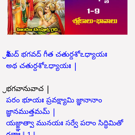
శ్రీమద్ భగవద్ గీత చతుర్దశోఽధ్యాయః
అథ చతుర్దశోఽధ్యాయః |
శ్రీభగవానువాచ |
పరం భూయః ప్రవక్ష్యామి జ్ఞానానాం
జ్ఞానముత్తమమ్ |
యజ్జ్ఞాత్వా మునయః సర్వే పరాం సిద్ధిమితో