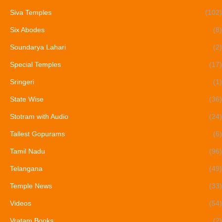
Siva Temples
(102)
Six Abodes
(8)
Soundarya Lahari
(2)
Special Temples
(17)
Sringeri
(1)
State Wise
(36)
Stotram with Audio
(24)
Tallest Gopurams
(6)
Tamil Nadu
(96)
Telangana
(49)
Temple News
(33)
Videos
(54)
Vratam Books
(2)