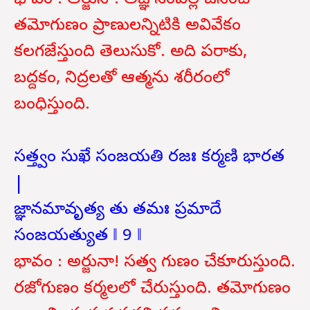
భావం : అర్జునా! అజ్ఞానంవల్ల జనించే
తమోగుణం ప్రాణులన్నిటికి అవివేకం
కలగజేస్తుంది తెలుసుకో. అది పరాకు,
బద్దకం, నిద్రలతో ఆత్మను శరీరంలో
బంధిస్తుంది.
సత్త్వం సుఖే సంజయతి రజః కర్మణి భారత
|
జ్ఞానమావృత్య తు తమః ప్రమాదే
సంజయత్యుత ‖ 9 ‖
భావం : అర్జునా! సత్వ
గుణం చేకూరుస్తుంది.
రజోగుణం కర్మలలో చేరుస్తుంది. తమోగుణం