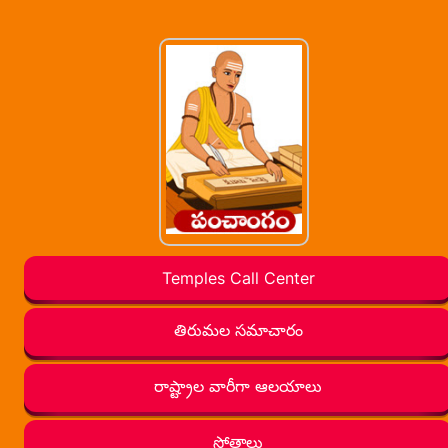
Temples Call Center
తిరుమల సమాచారం
రాష్ట్రాల వారీగా ఆలయాలు
స్తోత్రాలు