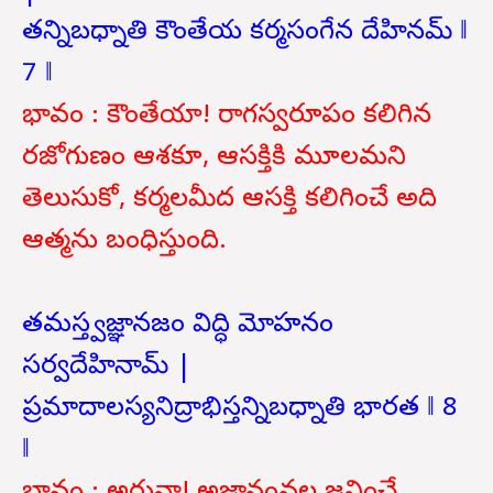
తన్నిబధ్నాతి కౌంతేయ కర్మసంగేన దేహినమ్ ‖
7 ‖
భావం : కౌంతేయా! రాగస్వరూపం కలిగిన
రజోగుణం ఆశకూ, ఆసక్తికి మూలమని
తెలుసుకో, కర్మలమీద ఆసక్తి కలిగించే అది
ఆత్మను బంధిస్తుంది.
తమస్త్వజ్ఞానజం విద్ధి మోహనం
సర్వదేహినామ్ |
ప్రమాదాలస్యనిద్రాభిస్తన్నిబధ్నాతి భారత ‖ 8
‖