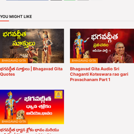
YOU MIGHT LIKE
BHAGAVAD GITA
BHAGAVAD GITA
భగవద్గీత సూక్తులు | Bhagavad Gita
Bhagavad Gita Audio Sri
Quotes
Chaganti Koteswara rao gari
Pravachanam Part 1
BHAGAVAD GITA
భగవద్గీత ధ్యాన శ్లోకం భావం మరియు