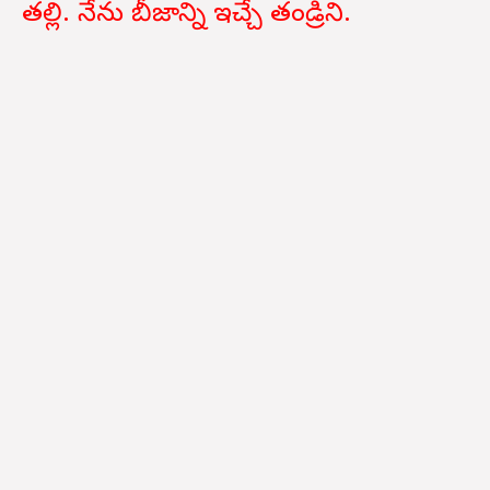
తల్లి. నేను బీజాన్ని ఇచ్చే తండ్రిని.