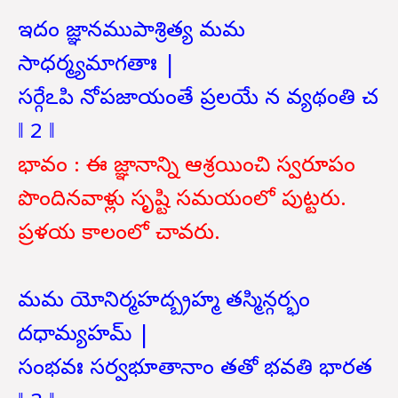
ఇదం జ్ఞానముపాశ్రిత్య మమ
సాధర్మ్యమాగతాః |
సర్గేఽపి నోపజాయంతే ప్రలయే న వ్యథంతి చ
‖ 2 ‖
భావం : ఈ జ్ఞానాన్ని ఆశ్రయించి స్వరూపం
పొందినవాళ్లు సృష్టి సమయంలో పుట్టరు.
ప్రళయ కాలంలో చావరు.
మమ యోనిర్మహద్బ్రహ్మ తస్మిన్గర్భం
దధామ్యహమ్ |
సంభవః సర్వభూతానాం తతో భవతి భారత