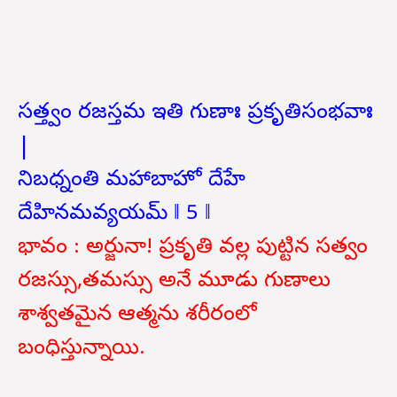
సత్త్వం రజస్తమ ఇతి గుణాః ప్రకృతిసంభవాః
|
నిబధ్నంతి మహాబాహో దేహే
దేహినమవ్యయమ్ ‖ 5 ‖
భావం : అర్జునా! ప్రకృతి వల్ల పుట్టిన సత్వం
రజస్సు,తమస్సు అనే మూడు గుణాలు
శాశ్వతమైన ఆత్మను శరీరంలో
బంధిస్తున్నాయి.