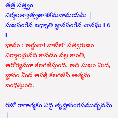
తత్ర సత్త్వం
నిర్మలత్వాత్ప్రకాశకమనామయమ్ |
సుఖసంగేన బధ్నాతి జ్ఞానసంగేన చానఘ ‖ 6
‖
భావం : అర్జునా! వాటిలో సత్వగుణం
నిర్మాలమైనది కావడం వల్ల కాంతీ,
ఆరోగ్యమూ కలగజేస్తుంది. అది సుఖం మీద,
జ్ఞానం మీద ఆసక్తి కలగజేసి ఆత్మను
బంధిస్తుంది.
రజో రాగాత్మకం విద్ధి తృష్ణాసంగసముద్భవమ్
|