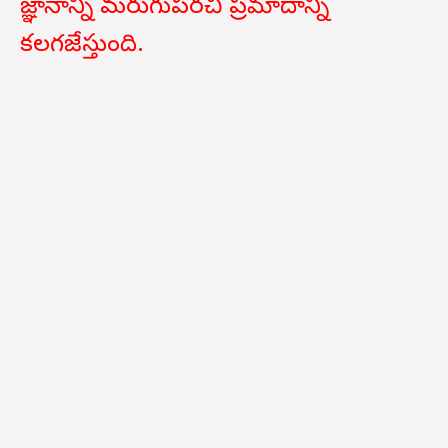
జ్ఞానాన్ని మరుగుపరచి ప్రమాదాన్ని
కలగజేస్తుంది.