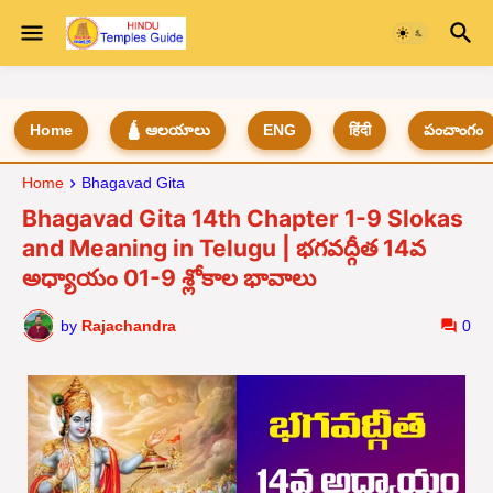
Home
🛕 ఆలయాలు
ENG
हिंदी
పంచాంగం
Home
Bhagavad Gita
Bhagavad Gita 14th Chapter 1-9 Slokas
and Meaning in Telugu | భగవద్గీత 14వ
అధ్యాయం 01-9 శ్లోకాల భావాలు
by
Rajachandra
0