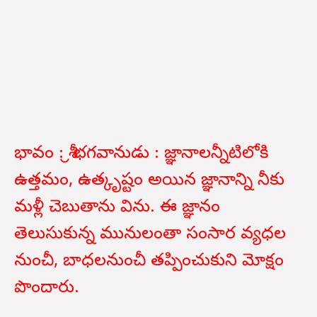
భావం : శ్రీ భగవానుడు : జ్ఞానాలన్నీటిలోకి
ఉత్తమం, ఉత్కృష్టం అయిన జ్ఞానాన్ని నీకు
మళ్లీ చెబుతాను విను. ఈ జ్ఞానం
తెలుసుకున్న మునులంతా సంసార వ్యధల
నుంచీ, బాధలనుంచీ తప్పించుకుని మోక్షం
పొందారు.