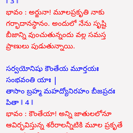
‖ 3 ‖
భావం : అర్జునా! మూలప్రకృతి నాకు
గర్భాదానస్థానం. అందులో నేను సృష్టి
బీజాన్ని వుంచుతున్నందు వల్ల సమస్త
ప్రాణులు పుడుతున్నాయి.
సర్వయోనిషు కౌంతేయ మూర్తయః
సంభవంతి యాః |
తాసాం బ్రహ్మ మహద్యోనిరహం బీజప్రదః
పితా ‖ 4 ‖
భావం : కౌంతేయా! అన్ని జాతులలోనూ
ఆవిర్భవిస్తున్న శరీరాలన్నీటికి మూల ప్రకృతే