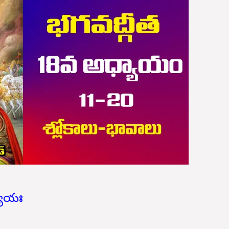
్యాయః