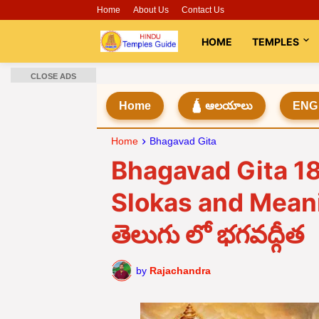
Home
About Us
Contact Us
HOME
TEMPLES
CLOSE ADS
Home
🛕 ఆలయాలు
ENG
Home
Bhagavad Gita
Bhagavad Gita 18
Slokas and Meani
తెలుగు లో భగవద్గీత
by
Rajachandra