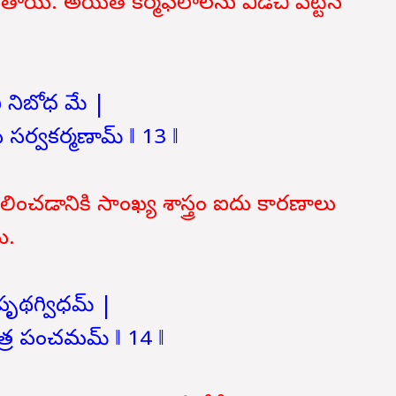
యి. అయితే కర్మఫలాలను విడిచి పెట్టిన
 నిబోధ మే |
ధయే సర్వకర్మణామ్ ‖ 13 ‖
లించడానికి సాంఖ్య శాస్త్రం ఐదు కారణాలు
ు.
పృథగ్విధమ్ |
వాత్ర పంచమమ్ ‖ 14 ‖