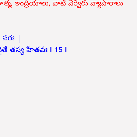
వాత్మ, ఇంద్రియాలు, వాటి వేర్వేరు వ్యాపారాలు
తే నరః |
ైతే తస్య హేతవః ‖ 15 ‖