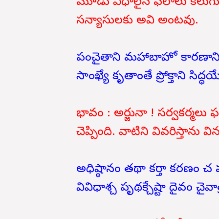
మూడు విధాలైన ఫలాలు కలుగుతా
సన్యాసులకు అవి అంటవు.
పంచైతాని మహాబాహో కారణాని
సాంఖ్యే కృతాంతే ప్రోక్తాని సిద్
భావం : అర్జునా ! సర్వకర్మలు ఫ
చెప్పింది. వాటిని వివరిస్తాను విన
అధిష్ఠానం తథా కర్తా కరణం చ 
వివిధాశ్చ పృథక్చేష్టా దైవం చై