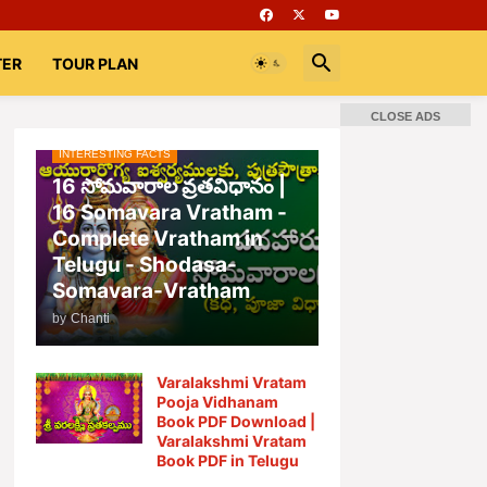
TER
TOUR PLAN
CLOSE ADS
INTERESTING FACTS
📚 Books
Rooms
భగవద్గీత
16 సోమవారాల వ్రతవిధానం |
16 Somavara Vratham -
Complete Vratham in
Telugu - Shodasa-
Somavara-Vratham
by
Chanti
Varalakshmi Vratam
Pooja Vidhanam
Book PDF Download |
Varalakshmi Vratam
Book PDF in Telugu