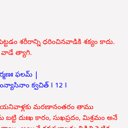
ెట్టడం శరీరాన్ని ధరించినవాడికి శక్యం కాదు.
వాడే త్యాగి.
 కర్మణః ఫలమ్ |
న్యాసినాం క్వచిత్ ‖ 12 ‖
 చేయనివాళ్లకు మరణానంతరం తాము
ు బట్టి దుఃఖ కారం, సుఖప్రదం, మిశ్రమం అనే