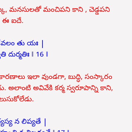
కు, మనసులతో మంచిపని కాని , చెడ్డపని
ు ఈ ఐదే.
 కేవలం తు యః |
తి దుర్మతిః ‖ 16 ‖
కారణాలు ఇలా వుండగా, బుద్ధి, సంస్కారం
ు. అలాంటి అవివేకి కర్మ స్వరూపాన్ని కాని,
ెలుసుకోలేడు.
యస్య న లిప్యతే |