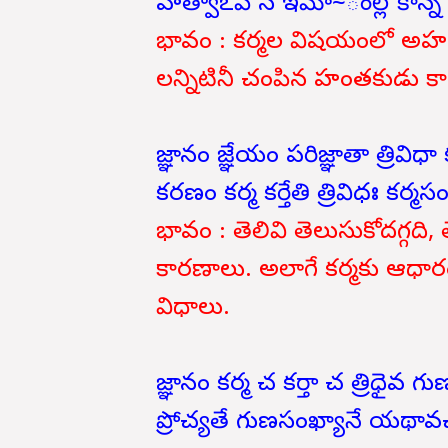
హత్వాఽపి స ఇమా~ంల్లోకాన్న 
భావం : కర్మల విషయంలో అహం
లన్నిటినీ చంపిన హంతకుడు కా
జ్ఞానం జ్ఞేయం పరిజ్ఞాతా త్రివిధ
కరణం కర్మ కర్తేతి త్రివిధః కర్మస
భావం : తెలివి తెలుసుకోదగ్గద
కారణాలు. అలాగే కర్మకు ఆధార
విధాలు.
జ్ఞానం కర్మ చ కర్తా చ త్రిధైవ 
ప్రోచ్యతే గుణసంఖ్యానే యథావచ