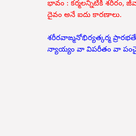
భావం : కర్మలన్నిటికీ శరీరం, జీ
దైవం అనే ఐదు కారణాలు.
శరీరవాఙ్మనోభిర్యత్కర్మ ప్రారభ
న్యాయ్యం వా విపరీతం వా పంచ