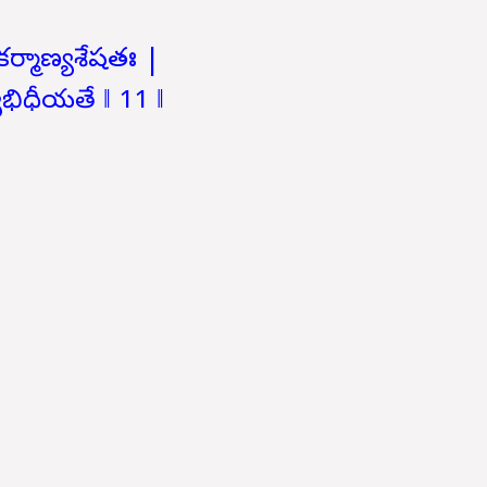
కర్మాణ్యశేషతః |
యభిధీయతే ‖ 11 ‖