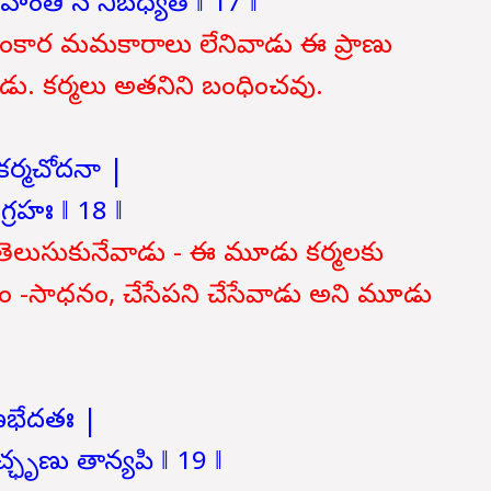
హంతి న నిబధ్యతే ‖ 17 ‖
కార మమకారాలు లేనివాడు ఈ ప్రాణు
డు. కర్మలు అతనిని బంధించవు.
ా కర్మచోదనా |
ంగ్రహః ‖ 18 ‖
ి, తెలుసుకునేవాడు - ఈ మూడు కర్మలకు
ం -సాధనం, చేసేపని చేసేవాడు అని మూడు
గుణభేదతః |
్ఛృణు తాన్యపి ‖ 19 ‖