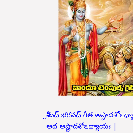
శ్రీమద్ భగవద్ గీత అష్టాదశోఽధ
అథ అష్టాదశోఽధ్యాయః |