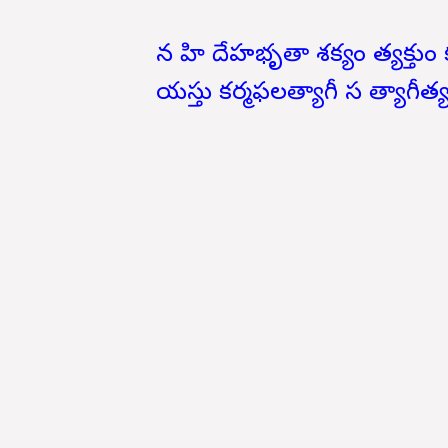
న హి దేహభృతా శక్యం త్యక్తుం 
యస్తు కర్మఫలత్యాగీ స త్యాగీత్