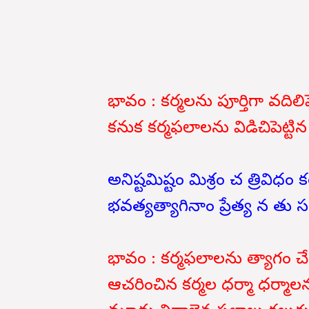
భావం : కర్మలను పూర్తిగా వదిలిప
కనుక కర్మఫలాలను విడిచిపెట్టిన 
అనిష్టమిష్టం మిశ్రం చ త్రివిధం
భవత్యత్యాగినాం ప్రేత్య న తు సం
భావం : కర్మఫలాలను త్యాగం
ఆచరించిన కర్మల ధర్మా ధర్మాలన