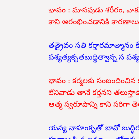
భావం : మానవుడు శరీరం, వాక్
కాని ఆరంభించడానికి కారణాల
తత్రైవం సతి కర్తారమాత్మానం
పశ్యత్యకృతబుద్ధిత్వాన్న స పశ్య
భావం : కర్మలకు సంబందించిన 
లేనివాడు తానే కర్తనని తలుస్తాడ
ఆత్మ స్వరూపాన్ని కాని సరిగా త
యస్య నాహంకృతో భావో బుద్ధిర్