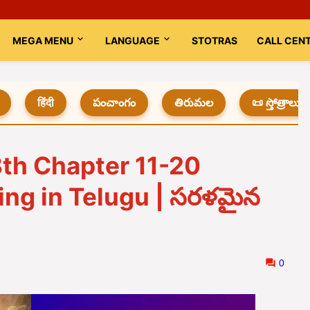
MEGA MENU
LANGUAGE
STOTRAS
CALL CEN
हिंदी
పంచాంగం
తిరుమల
📜 స్తోత్రాలు
th Chapter 11-20
ng in Telugu | సరళమైన
0