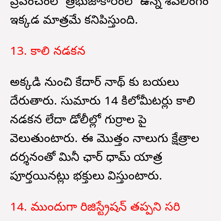
ప్రపంచంలో త్రిభుజాకారంలో ఉన్న శివలింగం
ఇక్కడ మాత్రమే కనిపిస్తుంది.
13. కాలి నడకన
అక్కడి నుంచి కేదార్ నాథ్ కు బయలు
దేరుతారు. సుమారు 14 కిలోమీటర్లు కాలి
నడకన లేదా డోలీల్లో గుర్రాల పై
వెలుతుంటారు. ఈ మొత్తం నాలుగు క్షేత్రాల
దర్శనంతో మినీ ఛార్ ధామ్ యాత్ర
పూర్తయినట్లు భక్తులు భావిస్తుంటారు.
14. ముందుగా రిజిస్ట్రేషన్ తప్పని సరి