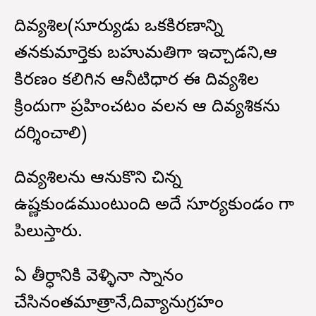
దివ్యశిల(సూర్యుడు ఒకకిరణాన్ని
తనకుమార్తెకు బహుమతిగా ఇచ్చాడని,ఆ
కిరణం కలిగిన ఆనీటిధార ఈ దివ్యశిల
క్రిందుగా ప్రహించటం వలన ఆ దివ్యశికను
దర్శించాలి)
దివ్యశిలను ఆనుకొని చిన్న
ఉష్ణకుండముంటుంది అదే సూర్యకుండం గా
పిలుస్తారు.
ఏ తీర్ధానికి వెళ్ళినా స్నానం
చేసినంతమాత్రానే,దివ్యానుగ్రహం