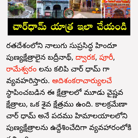
భారతదేశంలోని నాలుగు సుప్రసిద్ధ హిందూ
పుణ్యక్షేత్రాలైన బద్రీనాథ్,
ద్వారక
,
పూరీ
,
రామేశ్వరం
లను కలిపి చార్‌ ధామ్‌ గా
వ్యవహరిస్తారు.
ఆదిశంకరాచార్యులచే
స్థాపించబడిన ఈ క్షేత్రాలలో మూడు వైష్ణవ
క్షేత్రాలు, ఒక శైవ క్షేత్రము ఉంది. కాలక్రమేణా
చార్‌ ధామ్‌ అనే పదము హిమాలయాలలోని
పుణ్యక్షేత్రాలను ఉద్దేశించేదిగా వ్యవహారంలోకి