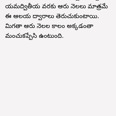
యమద్వితీయ వరకు ఆరు నెలలు మాత్రమే
ఈ ఆలయ ద్వారాలు తెరుచుకుంటాయి.
మిగతా ఆరు నెలల కాలం అక్కడంతా
మంచుకప్పేసి ఉంటుంది.