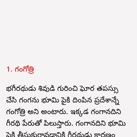
1. గంగోత్రి
భగీరథుడు శివుడి గురించి ఘోర తపస్సు
చేసి గంగను భూమి పైకి దింపిన ప్రదేశాన్నే
గంగోత్రి అని అంటారు. ఇక్కడ గంగానదిని
భాగీరథి పేరుతో పిలుస్తారు. గంగానదిని భూమి
పైకి తీసుకురావడానికి భాగీరథుడు కారణం