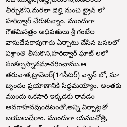
నిజాముద్దీన్(డెల్హి)చేరుకొని,బడలికలు
తీర్చుకోని,మరలా డెల్హి నుంచి ట్రైన్ లో
హరిద్వార్ చేరుకున్నాం. ముందుగా
గౌతమిసత్రం అధిపతులు శ్రీ గంటేల
వాసుదేవరావుగారు ఏర్పాటు చేసిన బసలలో
విశ్రాంతి తీసుకొని,హరిద్వార్ ఘాట్ లలో
సంకల్పస్నానమాచరించాము.‌ఆ
తరువాత,ట్రావెలర్(14సీటర్) వ్యాన్ లో, మా
బృందం ప్రయాణానికి సిధ్ధమయ్యాం. అంతకు
ముందు ఒకసారి ఇక్కడకు రావడం
అవగాహనవుండటంతో,అన్ని ఏర్పాట్లతో
బయులుదేరాం. ముందుగా యమునోత్రి,