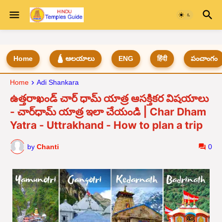
Home
🛕 ఆలయాలు
ENG
हिंदी
పంచాంగం
Home
Adi Shankara
ఉత్తరాఖండ్ చార్ ధామ్ యాత్ర ఆసక్తికర విషయాలు
- చార్‌ధామ్‌ యాత్ర ఇలా చేయండి | Char Dham
Yatra - Uttrakhand - How to plan a trip
by
Chanti
0