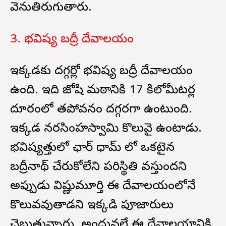
వెనుతిరుగుతారు.
3. భవిష్య బద్రీ దేవాలయం
ఇక్కడకు దగ్గర్లో భవిష్య బద్రీ దేవాలయం
ఉంది. ఇది జోషి మఠానికి 17 కిలోమీటర్ల
దూరంలో తపోవనం దగ్గరగా ఉంటుంది.
ఇక్కడ నరసింహస్వామి కొలువై ఉంటాడు.
భవిష్యత్తులో ఛార్ ధామ్ లో ఒకటైన
బద్రీనాథ్ చేరుకోలేని పరిస్థితి వస్తుందని
అప్పుడు విష్ణుమూర్తి ఈ దేవాలయంలోనే
కొలువవుతాడని ఇక్కడి పూజారులు
చెబుతున్నారు. అందువల్లే ఈ దేవాలయానికి