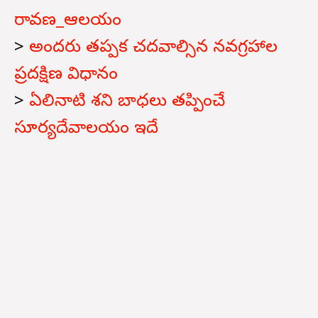
రావణ_ఆలయం
>
అందరు తప్పక చదవాల్సిన నవగ్రహాల
ప్రదక్షిణ విధానం
>
ఏలినాటి శని బాధలు తప్పించే
సూర్యదేవాలయం ఇదే