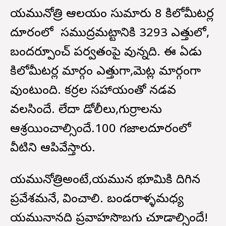
యమునోత్రి ఆలయం సుమారు 8 కిలోమీటర్ల
దూరంలో సముద్రమట్టానికి 3293 ఎత్తులో,
బందర్పూంచ్ పర్వతంపై వున్నది. ఈ ఏడు
కిలోమీటర్ల మార్గం ఎత్తుగా,మెట్ల మార్గంగా
వుంటుంది. కర్రల సహాయంతో నడవ
వలసిందే. లేదా డోలీలు,గుర్రాలను
ఆశ్రయించాల్సిందే.100 గజాలదూరంలో
వీటిని ఆపివేస్తారు.
యమునోత్రిఅంటే,యమున భూమికి దిగిన
ప్రవేశమనే, భావించాలి. బండరాళ్ళమధ్య
యమునానది ప్రవాహసొబగు చూడాల్సిందే!