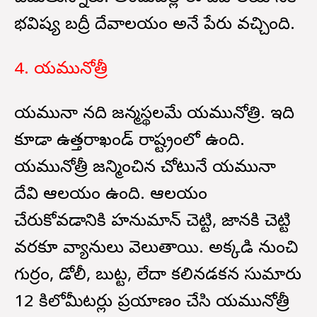
భవిష్య బద్రీ దేవాలయం అనే పేరు వచ్చింది.
4. యమునోత్రీ
యమునా నది జన్మస్థలమే యమునోత్రి. ఇది
కూడా ఉత్తరాఖండ్ రాష్ట్రంలో ఉంది.
యమునోత్రీ జన్మించిన చోటునే యమునా
దేవి ఆలయం ఉంది. ఆలయం
చేరుకోవడానికి హనుమాన్ చెట్టి, జానకి చెట్టి
వరకూ వ్యానులు వెలుతాయి. అక్కడి నుంచి
గుర్రం, డోలీ, బుట్ట, లేదా కలినడకన సుమారు
12 కిలోమీటర్లు ప్రయాణం చేసి యమునోత్రీ