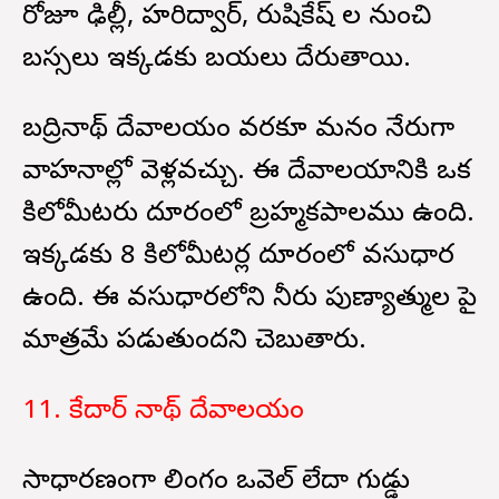
రోజూ ఢిల్లీ, హరిద్వార్, రుషికేష్ ల నుంచి
బస్సలు ఇక్కడకు బయలు దేరుతాయి.
బద్రినాథ్ దేవాలయం వరకూ మనం నేరుగా
వాహనాల్లో వెళ్లవచ్చు. ఈ దేవాలయానికి ఒక
కిలోమీటరు దూరంలో బ్రహ్మకపాలము ఉంది.
ఇక్కడకు 8 కిలోమీటర్ల దూరంలో వసుధార
ఉంది. ఈ వసుధారలోని నీరు పుణ్యాత్ముల పై
మాత్రమే పడుతుందని చెబుతారు.
11. కేదార్ నాథ్ దేవాలయం
సాధారణంగా లింగం ఒవెల్ లేదా గుడ్డు