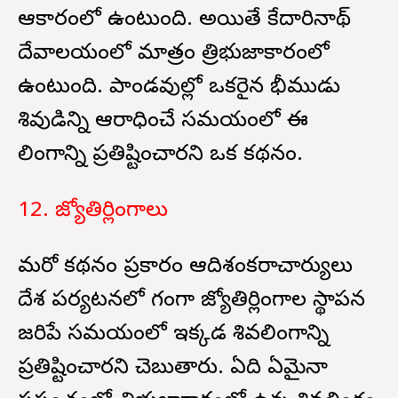
ఆకారంలో ఉంటుంది. అయితే కేదారినాథ్
దేవాలయంలో మాత్రం త్రిభుజాకారంలో
ఉంటుంది. పాండవుల్లో ఒకరైన భీముడు
శివుడిన్ని ఆరాధించే సమయంలో ఈ
లింగాన్ని ప్రతిష్టించారని ఒక కథనం.
12. జ్యోతిర్లింగాలు
మరో కథనం ప్రకారం ఆదిశంకరాచార్యులు
దేశ పర్యటనలో భాగంగా జ్యోతిర్లింగాల స్థాపన
జరిపే సమయంలో ఇక్కడ శివలింగాన్ని
ప్రతిష్టించారని చెబుతారు. ఏది ఏమైనా