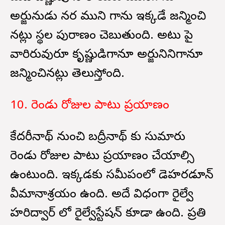
అర్జునుడు నర ముని గాను ఇక్కడే జన్మించి
నట్లు స్థల పురాణం చెబుతుంది. అటు పై
వారిరువురూ కృష్ణుడిగానూ అర్జునినిగానూ
జన్మించినట్లు తెలుస్తోంది.
10. రెండు రోజుల పాటు ప్రయాణం
కేదరీనాథ్ నుంచి బద్రీనాథ్ కు సుమారు
రెండు రోజుల పాటు ప్రయాణం చేయాల్సి
ఉంటుంది. ఇక్కడకు సమీపంలో డెహరడూన్
వీమానాశ్రయం ఉంది. అదే విధంగా రైల్వే
హరిద్వార్ లో రైల్వేస్టేషన్ కూడా ఉంది. ప్రతి