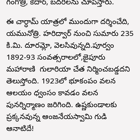
గంగోత్రి, కేదార్, బదరీలను చూపిస్తారు.
ఈ చార్ధామ్ యాత్రలో ముందుగా దర్శించేది,
యమునోత్రి. హరిద్వార్ నుంచి సుమారు 235
కి.మి. దూరమ్లో, వెలసివున్నది.పూర్వం
1892-93 సంవత్సరాలలో,జైపూరు
మహారాణి గులారియా చేత నిర్మించబడ్డదని
తెలుస్తోంది. 1923లో భూకంపం వలన
ఆలయం ధ్వంసం కావడం వలన
పునర్నిర్మాణం జరిగింది. ఉష్ణకుండాలకు
ప్రక్కనవున్న ఆంజనేయస్వామి గుడి
ఆనాటిదే!