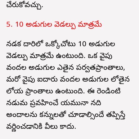
చేరుకోవచ్చు.
5. 10 అడుగుల వెడల్పు మాత్రమే
నడక దారిలో ఒక్కోచోటు 10 అడుగుల
వెడల్పు మాత్రమే ఉంటుంది. ఒక వైపు
వందల అడుగుల ఎతైన పర్వతప్రాంతాలు,
మరో వైపు ఐదారు వందల అడుగుల లోతైన
లోయ ప్రాంతాలు ఉంటుంది. ఈ రెండింటి
నడుమ ప్రవహించే యమునా నది
అందాలను కన్నులతో చూడాల్సిందే తప్పిస్తే
వర్ణించడానికి వీలు కాదు.