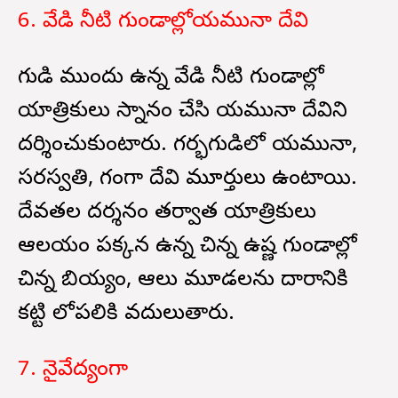
6. వేడి నీటి గుండాల్లోయమునా దేవి
గుడి ముందు ఉన్న వేడి నీటి గుండాల్లో
యాత్రికులు స్నానం చేసి యమునా దేవిని
దర్శించుకుంటారు. గర్భగుడిలో యమునా,
సరస్వతి, గంగా దేవి మూర్తులు ఉంటాయి.
దేవతల దర్శనం తర్వాత యాత్రికులు
ఆలయం పక్కన ఉన్న చిన్న ఉష్ణ గుండాల్లో
చిన్న బియ్యం, ఆలు మూడలను దారానికి
కట్టి లోపలికి వదులుతారు.
7. నైవేద్యంగా