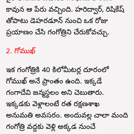
కావున ఆ పేరు వచ్చింది. హరిద్వార్, రిషికేష్
తోపాటు డెహరడూన్ నుంచి ఒక రోజు
ప్రయాణం చేసి గంగోత్రిని చేరుకోవచ్చు.
2. గోముఖ్
ఇక గంగోత్రికి 40 కిలోమీటర్ల దూరంలో
గోముఖ్ అనే ప్రాంతం ఉంది. ఇక్కడే
గంగాదేవి జన్మస్థలం అని చెబుతారు.
ఇక్కడకు వెళ్లాలంటే భారత రక్షణశాఖ
అనుమతి అవసరం. అందువల్ల చాలా మంది
గంగోత్రి వద్దకు వెళ్లి అక్కడ నుంచే