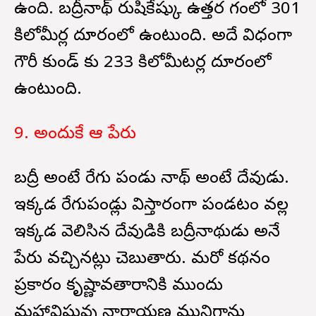
ఉంది. బద్రీనాథ్ రుషికేష్కు ఉత్తర భాగంలో 301
కిలోమీర్ల దూరంలో ఉంటుంది. అదే విధంగా
గౌరీ కుండ్ కు 233 కిలోమీటర్ల దూరంలో
ఉంటుంది.
9. అందుకే ఆ పేరు
బద్రీ అంటే రేగు పండు నాథ్ అంటే దేవుడు.
ఇక్కడ రేగుపండ్లు విస్తారంగా పండటం వల్ల
ఇక్కడ వెలిసిన దేవుడికి బద్రీనాథుడు అనే
పేరు వచ్చినట్లు చెబుతారు. మరో కథనం
ప్రకారం కృష్ణావతారానికి ముందు
మహావిష్ణువు నారాయణ మునిగాను