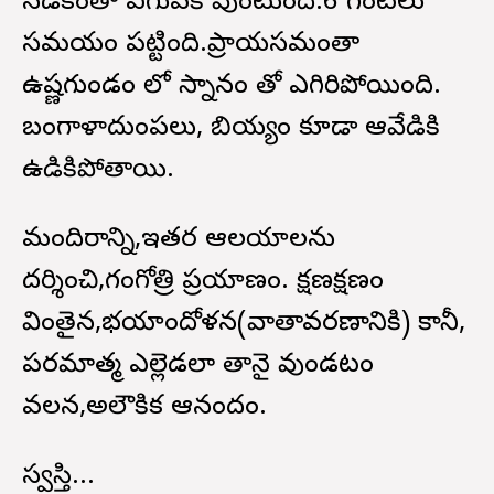
నడకంతా ఎగువకే వుంటుంది.6 గంటలు
సమయం పట్టింది.ప్రాయసమంతా
ఉష్ణగుండం లో స్నానం తో ఎగిరిపోయింది.
బంగాళాదుంపలు, బియ్యం కూడా ఆవేడికి
ఉడికిపోతాయి.
మందిరాన్ని,ఇతర ఆలయాలను
దర్శించి,గంగోత్రి ప్రయాణం. క్షణక్షణం
వింతైన,భయాందోళన(వాతావరణానికి) కానీ,
పరమాత్మ ఎల్లెడలా తానై వుండటం
వలన,అలౌకిక ఆనందం.
స్వస్తి...