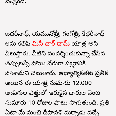
వచ్చింది.
బదరీనాథ్, యమునోత్రీ, గంగోత్రి, కేథరీనాథ్
లను కలిపి
మినీ ఛార్ ధామ్
యాత్ర అని
పిలుస్తారు. వీటిని సందర్శించుకున్నా చేసిన
తప్పులన్నీ పోయి నేరుగా స్వర్గానికి
పోతామని చెబుతారు. ఆధ్యాత్మికతకు ప్రతీక
అయిన ఈ యాత్ర సుమారు 12,000
అడుగుల ఎత్తులో ఇరుకైన దారుల వెంట
సుమారు 10 రోజుల పాటు సాగుతుంది. ప్రతి
ఏటా మే నుంచి దీపావళి మర్నాడు వచ్చే