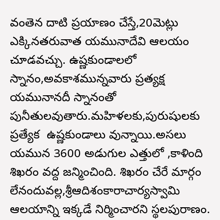
వంతెన దాటి ప్రయాణం చేస్తే,20మెట్లు
ఎక్కినతరువాత యమునాదేవి ఆలయం
చూడవచ్చు. ఉష్ణకుండాలలో
స్నానం,అవకాశమున్నవారు ప్రత్యక్ష
యమునానదీ స్నానంతో
పునీతులవుతారు.మహిళలకు,పురుషులకు
ప్రత్యేక ఉష్ణకుండాలు వున్నాయి‌.అసలు
యమున 3600 అడుగుల ఎత్తులో ,కాళింది
శిఖరం వద్ద జన్మించింది. శిఖరం చేరే మార్గం
లేనందువల్ల,శ్రీఆదిశంకారాచార్యస్వామి
ఆలయాన్ని ఇక్కడే నిర్మించారని స్థలపురాణం.