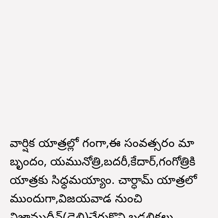
వార్షిక యాత్రల్లో భాగంగా,ఈ సంవత్సరం మా
బృందం, యమునోత్రి,బదరీ,కేదార్,గంగోత్రికి
యాత్రకు సిధ్ధమయ్యాం. చార్ధామ్ యాత్రలో
ముందుగా,విజయవాడ నుంచి