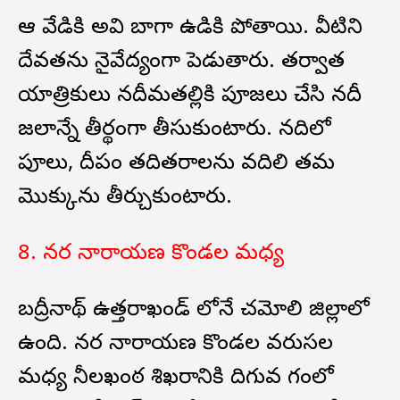
ఆ వేడికి అవి బాగా ఉడికి పోతాయి. వీటిని
దేవతను నైవేద్యంగా పెడుతారు. తర్వాత
యాత్రికులు నదీమతల్లికి పూజలు చేసి నదీ
జలాన్నే తీర్థంగా తీసుకుంటారు. నదిలో
పూలు, దీపం తదితరాలను వదిలి తమ
మొక్కును తీర్చుకుంటారు.
8. నర నారాయణ కొండల మధ్య
బద్రీనాథ్ ఉత్తరాఖండ్ లోనే చమోలి జిల్లాలో
ఉంది. నర నారాయణ కొండల వరుసల
మధ్య నీలఖంఠ శిఖరానికి దిగువ భాగంలో