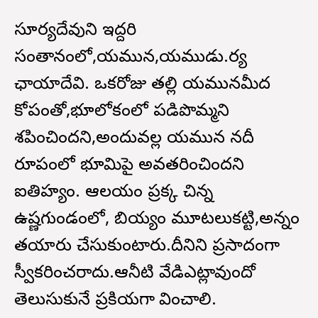
సూర్యదేవుని ఇద్దరి
సంతానంలో,యమున,యముడు.భార్య
ఛాయాదేవి. ఒకరోజు తల్లి యమునమీద
కోపంతో,భూలోకంలో పడిపొమ్మని
శపించిందని,అందువల్ల యమున నదీ
రూపంలో భూమిపై అవతరించిందని
ఐతిహ్యం. ఆలయం ప్రక్క చిన్న
ఉష్ణగుండంలో, బియ్యం మూటలుకట్టి,అన్నం
తయారు చేసుకుంటారు.దీనిని ప్రసాదంగా
స్వీకరించరాదు‌.ఆనీటి వేడిఎట్లావుందో
తెలుసుకునే ప్రకియగా భావించాలి.