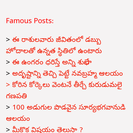
Famous Posts:
>
ఈ రాశులవారు జీవితంలో డబ్బు
హోదాలతో ఉన్నత స్థితిలో ఉంటారు
>
ఈ ఉంగరం ధరిస్తే అన్ని శుభాలే
>
అదృష్టాన్ని తెచ్చి పెట్టే నవబ్రహ్మ ఆలయం
> కోరిన కోర్కెలు వెంటనే తీర్చే కురుడుమలై
గణపతి
>
100 అడుగుల పొడవైన సూర్యభగవానుడి
ఆలయం
>
మీకొక విషయం తెలుసా ?