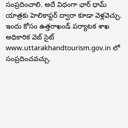
సంప్రదించాలి. అదే విధంగా ఛార్ ధామ్
యాత్రకు హెలికాప్టర్ ద్వారా కూడా వెళ్లవెచ్చు.
ఇందు కోసం ఉత్తరాఖండ్ పర్యాటక శాఖ
అధికారిక వెబ్ సైట్
www.uttarakhandtourism.gov.in లో
సంప్రదించవచ్చు.