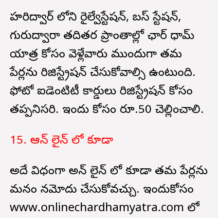
హరిద్వార్ లోని రైల్వేస్టేషన్, బస్ స్టేషన్,
గురుద్వారా తదితర ప్రాంతాల్లో ఛార్ ధామ్
యాత్ర కోసం వెళ్లేవారు ముందుగా తమ
పేర్లను రిజిస్ట్రేషన్ చేసుకోవాల్సి ఉంటుంది.
ఫోటో ఐడెంటిటీ కార్డులు రిజిస్ట్రేషన్ కోసం
తప్పనిసరి. ఇందు కోసం రూ.50 చెల్లించాలి.
15. ఆన్ లైన్ లో కూడా
అదే విధంగా అన్ లైన్ లో కూడా తమ పేర్లను
మనం నమోదు చేసుకోవచ్చు. ఇందుకోసం
www.onlinechardhamyatra.com లో