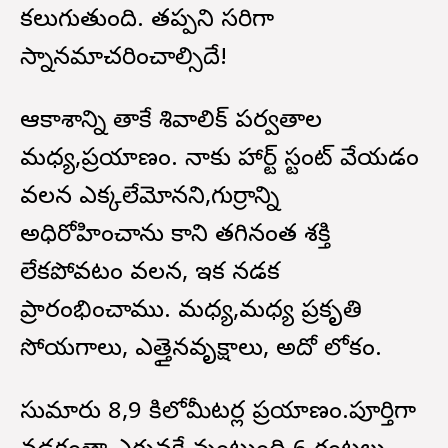
కలుగుతుంది. తప్పని సరిగా
స్నానమాచరించాల్సిదే!
ఆకాశాన్ని తాకే శివాలిక్ పర్వతాల
మధ్య,ప్రయాణం. నాకు హార్ట్ స్టంట్ వేయడం
వలన ఎక్కలేమోనని,గుర్రాన్ని
అధిరోహించాను కాని తగినంత శక్తి
లేకపోవటం వలన, ఇక నడక
ప్రారంభించాము. మధ్య,మధ్య ప్రకృతి
సోయగాలు, ఎత్తైనవృక్షాలు, అదో లోకం.
సుమారు 8,9 కిలోమీటర్ల ప్రయాణం.పూర్తిగా