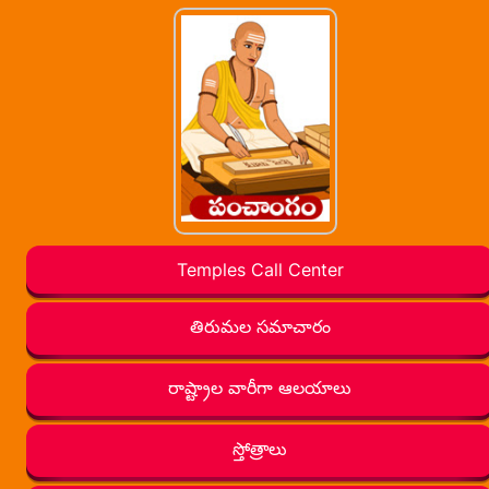
Temples Call Center
తిరుమల సమాచారం
రాష్ట్రాల వారీగా ఆలయాలు
స్తోత్రాలు