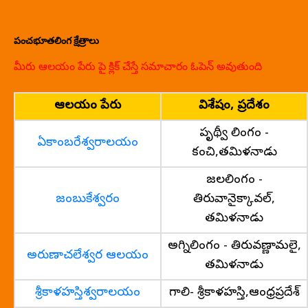
పంచభూతలింగ క్షేత్రాలు
మీరు ఆలయం పేరు పై క్లిక్ చేస్తే సమాచారం ఓపెన్ అవుతుంది
ఆలయం పేరు
విశేషం, ప్రదేశం
పృథ్వీ లింగం -
ఏకాంబరేశ్వరాలయం
కంచి,తమిళనాడు
జలలింగం -
జంబుకేశ్వరం
తిరువానైక్కావల్,
తమిళనాడు
అగ్నిలింగం - తిరువణ్ణామలై,
అరుణాచలేశ్వర ఆలయం
తమిళనాడు
శ్రీకాళహస్తిశ్వరాలయం
గాలి- శ్రీకాళహస్తి,ఆంధ్రప్రదేశ్