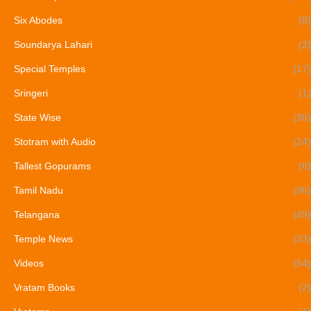
Six Abodes
(8)
Soundarya Lahari
(2)
Special Temples
(17)
Sringeri
(1)
State Wise
(36)
Stotram with Audio
(24)
Tallest Gopurams
(6)
Tamil Nadu
(96)
Telangana
(49)
Temple News
(33)
Videos
(54)
Vratam Books
(2)