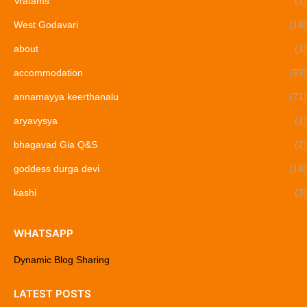
Vratams
(1)
West Godavari
(18)
about
(1)
accommodation
(59)
annamayya keerthanalu
(71)
aryavysya
(1)
bhagavad Gia Q&S
(2)
goddess durga devi
(18)
kashi
(3)
WHATSAPP
Dynamic Blog Sharing
LATEST POSTS