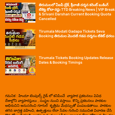
తిరుమలలో వీఐపీ బ్రేక్, శ్రీవాణి దర్శన కరెంట్ బుకింగ్
టికెట్ల కోటా రద్దు TTD Breaking News | VIP Break
& Srivani Darshan Current Booking Quota
Cancelled
Tirumala Modati Gadapa Tickets Seva
Booking తిరుమల మొదటి గడప దర్శనం టికెట్ ధరలు
Tirumala Tickets Booking Updates Release
Dates & Booking Timings
గమనిక : హిందూ టెంపుల్స్ గైడ్ లో కనిపించే వ్యాపార ప్రకటనలు వివిధ
దేశాల్లోని వ్యాపారస్తులు , సంస్థల నుంచి వస్తాయి. కొన్ని ప్రకటనలు పాఠకుల
అభిరుచిని అనుసరించి గూగుల్ కృత్రిమ మేధస్సుతో పంపబడతాయి. పాఠకుల
తగిన జాగ్రత్త వహించి, ఉత్పత్తులు లేదా సేవల గురించి సముచిత విచారణ చేసి