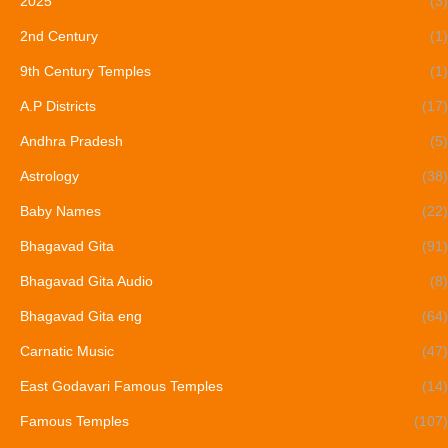
2025
(3)
2nd Century
(1)
9th Century Temples
(1)
A.P Districts
(17)
Andhra Pradesh
(5)
Astrology
(38)
Baby Names
(22)
Bhagavad Gita
(91)
Bhagavad Gita Audio
(8)
Bhagavad Gita eng
(64)
Carnatic Music
(47)
East Godavari Famous Temples
(14)
Famous Temples
(107)