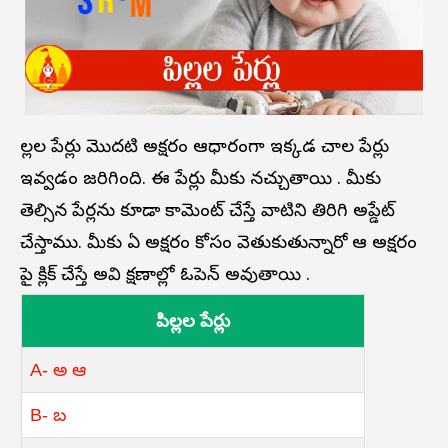
పిల్లల పేర్లు మొదటి అక్షరం ఆధారంగా ఇక్కడ చాల పేర్లు
ఇవ్వడం జరిగింది. ఈ పేర్లు మీకు నచ్చుతాయి . మీకు
తెల్సిన పేర్లను కూడా కామెంట్ చేస్తే వాటిని తిరిగి అప్డేట్
చేస్తాము. మీకు ఏ అక్షరం కోసం వెతుకుతున్నారో ఆ అక్షరం
పై క్లిక్ చేస్తే అవి క్షణాల్లో ఓపెన్ అవుతాయి .
పిల్లల పేర్లు
A- అ ఆ
B- బ