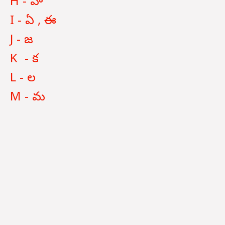
H - హ
I - ఏ , ఈ
J - జ
K - క
L - ల
M - మ