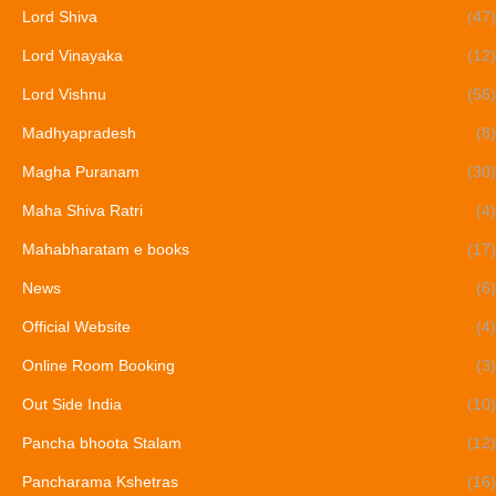
Lord Shiva
(47)
Lord Vinayaka
(12)
Lord Vishnu
(56)
Madhyapradesh
(8)
Magha Puranam
(30)
Maha Shiva Ratri
(4)
Mahabharatam e books
(17)
News
(6)
Official Website
(4)
Online Room Booking
(3)
Out Side India
(10)
Pancha bhoota Stalam
(12)
Pancharama Kshetras
(16)