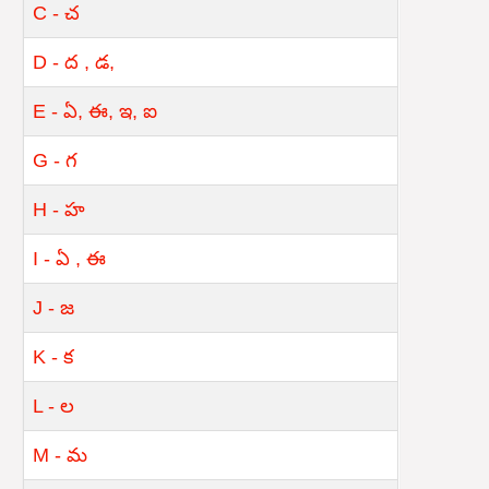
C - చ
D - ద , డ,
E - ఏ, ఈ, ఇ, ఐ
G - గ
H - హ
I - ఏ , ఈ
J - జ
K - క
L - ల
M - మ