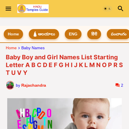
Home
🛕 ఆలయాలు
ENG
हिंदी
పంచాంగం
Home
Baby Names
Baby Boy and Girl Names List Starting
Letter A B C D E F G H I J K L M N O P R S
T U V Y
by
Rajachandra
2