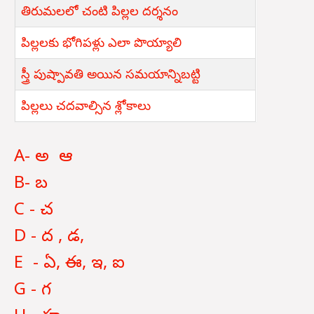
తిరుమలలో చంటి పిల్లల దర్శనం
పిల్లలకు భోగిపళ్లు ఎలా పొయ్యాలి
స్త్రీ పుష్పావతి అయిన సమయాన్నిబట్టి
పిల్లలు చదవాల్సిన శ్లోకాలు
A- అ ఆ
B- బ
C - చ
D - ద , డ,
E - ఏ, ఈ, ఇ, ఐ
G - గ