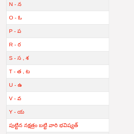
N - న
O - ఓ
P - ప
R - ర
S - స , శ
T - త , ట
U - ఉ
V - వ
Y - య
పుట్టిన నక్షత్రం బట్టి వారి భవిష్యత్