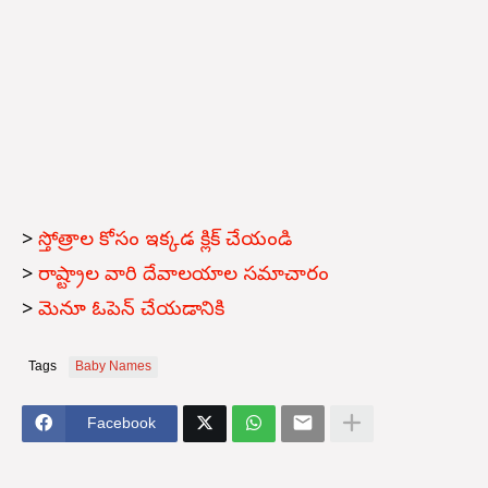
>
స్తోత్రాల కోసం ఇక్కడ క్లిక్ చేయండి
>
రాష్ట్రాల వారి దేవాలయాల సమాచారం
>
మెనూ ఓపెన్ చేయడానికి
Tags
Baby Names
Facebook