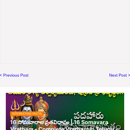
Previous Post
Next Post
INTERESTING FACTS
16 సోమవారాల వ్రతవిధానం | 16 Somavara
Vratham - Complete Vratham in Telugu -