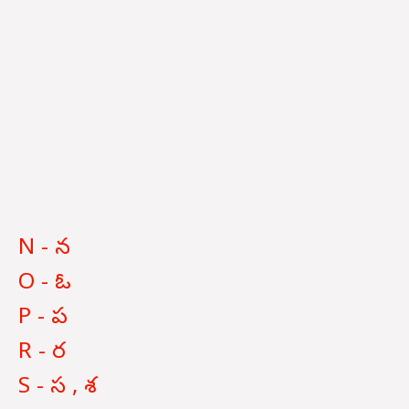
N - న
O - ఓ
P - ప
R - ర
S - స , శ