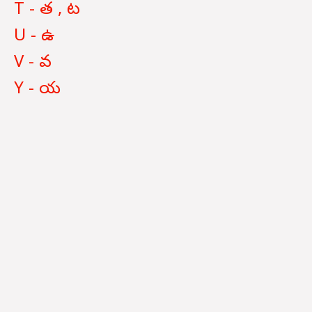
T - త , ట
U - ఉ
V - వ
Y - య