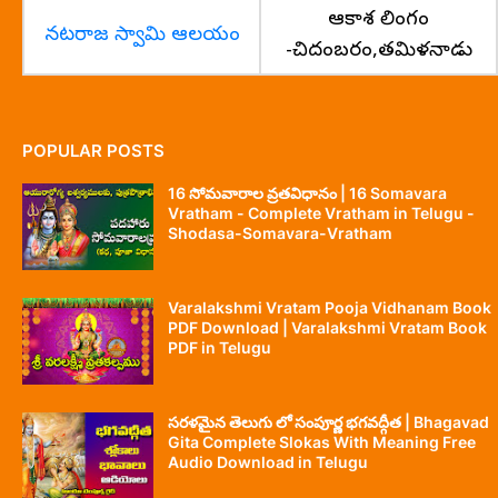
ఆకాశ లింగం
నటరాజ స్వామి ఆలయం
-చిదంబరం,తమిళనాడు
POPULAR POSTS
16 సోమవారాల వ్రతవిధానం | 16 Somavara
Vratham - Complete Vratham in Telugu -
Shodasa-Somavara-Vratham
Varalakshmi Vratam Pooja Vidhanam Book
PDF Download | Varalakshmi Vratam Book
PDF in Telugu
సరళమైన తెలుగు లో సంపూర్ణ భగవద్గీత | Bhagavad
Gita Complete Slokas With Meaning Free
Audio Download in Telugu