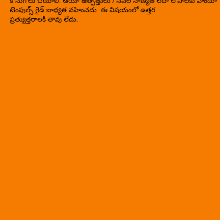
కొనుగోలు చేయాలి. ఆయా ఉత్పత్తులు / సేవల నాణ్యత లేదా లోపాలకు హిందూ
టెంపుల్స్ గైడ్ బాధ్యత వహించదు. ఈ విషయంలో ఉత్తర
ప్రత్యుత్తరాలకి తావు లేదు.