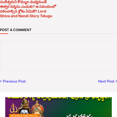
నందీశ్వరుని కొమ్ముల మధ్యనుండే
ఈశ్వర దర్శనం ఎందుకు? ఆ సమయంలో
పఠించాల్సిన శ్లోకం ఏమిటి? Lord
Shiva and Nandi Story Telugu
POST A COMMENT
Previous Post
Next Post
INTERESTING FACTS