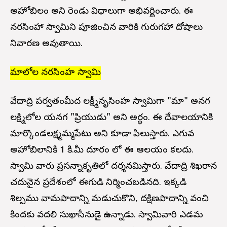
అహోబిలం అని రెండు విధాలుగా అభివర్ణించారు. ఈ
నరసింహా స్వామిని పూజించిన వారికి గురుగ్రహా దోషాలు
నివారణ అవుతాయి.
మాలోల నరసింహ స్వామి
వేదాద్రి పర్వతంమీద లక్ష్మీనృసింహ స్వామిగా "మా" అనగ
లక్ష్మిలోల యనగ "ప్రియుడు" అని అర్ధం. ఈ దేవాలయానికి
మార్కొండలక్ష్మమ్మపేటు అని కూడా పిలుస్తారు. ఎగువ
అహోబిలానికి 1 కి.మీ దూరం లో ఈ ఆలయం కలదు.
స్వామి వారు ప్రసన్నాకృతిలో దర్శనమిస్తారు. వేదాద్రి శిఖరాన
చదునైన ప్రదేశంలో ఈగుడి నిర్మించబడినది. ఇక్కడి
శిల్పము వామపాదాన్ని మడుచుకొని, దక్షిణపాదాన్ని వంచి
కిందకు వదలి సుఖాసీనుడై ఉన్నాడు. స్వామివారి ఎడమ