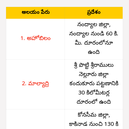
ఆలయం పేరు
ప్రదేశం
నంద్యాల జిల్లా,
నంద్యాల నుండి 60 కి.
1. అహోబిలం
మీ. దూరంలోనూ
ఉంది
శ్రీ పొట్టి శ్రీరాములు
నెల్లూరు జిల్లా
2. మాల్యాద్రి
కందుకూరు పట్టణానికి
30 కిలోమీటర్ల
దూరంలో ఉంది
కోనసీమ జిల్లా,
కాకినాడ నుంచి 130 కి