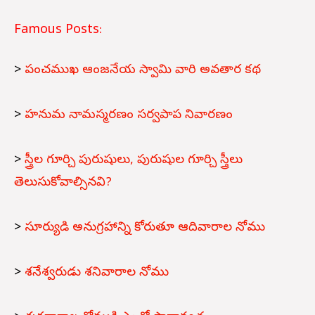
Famous Posts:
>
పంచముఖ ఆంజనేయ స్వామి వారి అవతార కథ
>
హనుమ నామస్మరణం సర్వపాప నివారణం
>
స్త్రీల గూర్చి పురుషులు, పురుషుల గూర్చి స్త్రీలు
తెలుసుకోవాల్సినవి?
>
సూర్యుడి అనుగ్రహాన్ని కోరుతూ ఆదివారాల నోము
>
శనేశ్వరుడు శనివారాల నోము