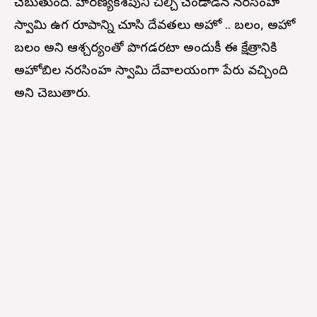
చెబుతుంది. హిరణ్యకశపుని చీల్చి చెండాడిన నరసింహ
స్వామి ఉగ్ర రూపాన్ని చూసి దేవతలు అహో .. బలం, అహో
బలం అని ఆశ్చర్యంతో పొగడరటా అందుకీ ఈ క్షేత్రానికి
అహోబిల నరసింహ స్వామి దేవాలయంగా పేరు వచ్చింది
అని చెబుతారు.