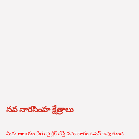
నవ నారసింహ క్షేత్రాలు
మీరు ఆలయం పేరు పై క్లిక్ చేస్తే సమాచారం ఓపెన్ అవుతుంది