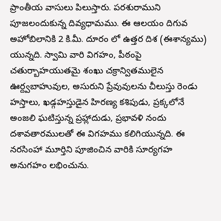
ప్రాంతీయ వాసులు పిలుస్తారు. పరశురాముని
పూజలందుకున్న దివ్యధామము. ఈ ఆలయం దిగువ
అహోబిలానికి 2 కి.మీ. దూరం లో ఉత్తర దిశ (ఈశాన్యము)
యున్నది. స్వామి వారి విగ్రహం, పీఠంపై
చతుర్బాహయుతమై శంఖు చక్రాన్వితములైన
ఊర్ద్వబాహువుల, అసురుని ప్రేవువులను చీలుస్తు రెండు
హస్తాలు, ఖడ్గహస్తుడైన హిరణ్య కశిపుడు, ప్రక్కలోనే
అంజలి ఘటిస్తున్న ప్రహ్లాదుడు, ప్రభావళి నందు
దశావతారములతో ఈ విగ్రహము కలిగియున్నది. ఈ
నరసింహా మూర్తిని పూజించిన వారికి సూర్యగ్రహ
అనుగ్రహం లభించును.