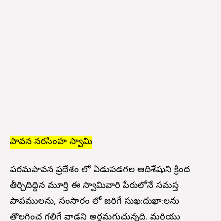
పావన నరసింహ స్వామి
పరమపావన ప్రదేశం లో ఏడుపడగల ఆదిశేషుని క్రింద
తీర్చిదిద్దిన మూర్తి ఈ స్వామివారి పేరులోనే సమస్త
పాపములను, సంసారం లో జరిగే సుఖ:దుఖా:లను
తొలగించ గలిగే వాడని అర్ధమగుచున్నది. మరియు