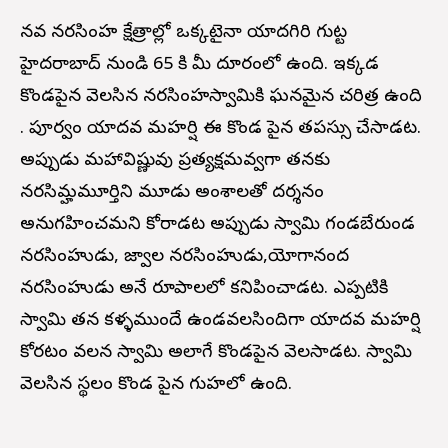
నవ నరసింహ క్షేత్రాల్లో ఒక్కటైనా యాదగిరి గుట్ట
హైదరాబాద్ నుండి 65 కి మీ దూరంలో ఉంది. ఇక్కడ
కొండపైన వెలసిన నరసింహస్వామికి ఘనమైన చరిత్ర ఉంది
. పూర్వం యాదవ మహర్షి ఈ కొండ పైన తపస్సు చేసాడట.
అప్పుడు మహావిష్ణువు ప్రత్యక్షమవ్వగా తనకు
నరసిమ్హమూర్తిని మూడు అంశాలతో దర్శనం
అనుగ్రహించమని కోరాడట అప్పుడు స్వామి గండబేరుండ
నరసింహుడు, జ్వాల నరసింహుడు,యోగానంద
నరసింహుడు అనే రూపాలలో కనిపించాడట. ఎప్పటికి
స్వామి తన కళ్ళముందే ఉండవలసిందిగా యాదవ మహర్షి
కోరటం వలన స్వామి అలాగే కొండపైన వెలసాడట. స్వామి
వెలసిన స్థలం కొండ పైన గుహలో ఉంది.