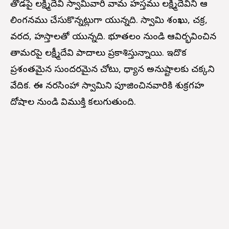
తొడపై లక్ష్మీదేవి స్వామివారి వామ హస్తము లక్ష్మీదేవిని ఆ
లింగనము చేసుకొన్నట్లుగా యున్నది. స్వామి శంఖు, చక్ర,
వరద, హస్తాలతో యున్నది. భూతలం నుండి ఆవిర్భవించిన
తామరపై లక్ష్మీదేవి పాదాలు ప్రకాశిస్తున్నాయి. ఇదొక
ప్రశంతమైన సుందరమైన చోటు, ధ్యాన అనుష్టాలకు చక్కని
వేదిక. ఈ నరసింహా స్వామిని పూజించినవారికి శుక్రగ్రహ
దోషాల నుండి విముక్తి కలుగుతుంది.