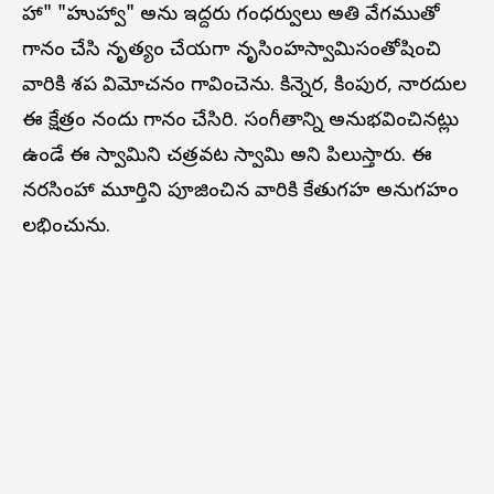
హా" "హుహ్వా" అను ఇద్దరు గంధర్వులు అతి వేగముతో
గానం చేసి నృత్యం చేయగా నృసింహస్వామిసంతోషించి
వారికి శప విమోచనం గావించెను. కిన్నెర, కింపుర, నారదుల
ఈ క్షేత్రం నందు గానం చేసిరి. సంగీతాన్ని అనుభవించినట్లు
ఉండే ఈ స్వామిని చత్రవట స్వామి అని పిలుస్తారు. ఈ
నరసింహా మూర్తిని పూజించిన వారికి కేతుగ్రహ అనుగ్రహం
లభించును.