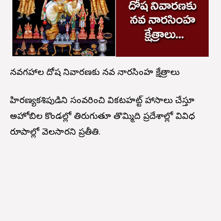
నవగ్రహాల దోష నివారణకు నవ నారసింహ క్షేత్రాలు
హిరణ్యకశిపుడిని సంవరించి వికటహట్ట్ హాసాలు చేస్తూ
అహోబిల కొండల్లో తిరుగుతూ తొమ్మిది ప్రదేశాల్లో వివిధ
రూపాల్లో వెలసారని ప్రతీతి.