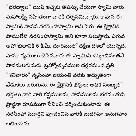
"భరద్వాజ" ఋషి ఇచ్చట తపస్సు చేయగా స్వామి వారు
మహాలక్ష్మీ సహితంగా వారికి దర్శనమిచ్చారు. కావున ఈ
స్వామికి పావన నరసింహస్వామి అని పేరు. ఈ క్షేత్రానికి
పాములేటి నరసింహస్వామి అని కూడా పిలుస్తారు. ఎగువ
అహోబిలానికి 6 కి.మీ. దూరములో దక్షిణ దిశలో యున్నది.
పాపకార్యములు చేసినవారు ఈ స్వామిని దర్శించినంతనే
పావనులగుదురు. బ్రహ్మోత్సవముల దగ్గరనుండి ప్రతి
"శనివారం" నృసింహ జయంతి వరకు అద్భుతంగా
వేడుకలు జరుగును. ఈ క్షేత్రానికి భక్తులు అధిక సంఖ్యలో
భక్తులు వారి వారి కష్టములను, పాపములను భగవంతుని
ప్రార్ధనా రూపముగా సేవించి దర్శించుకుంటారు. ఈ
నరసింహా మూర్తిని పూజించిన వారికి బుధగ్రహ అనుగ్రహం
లభించును.