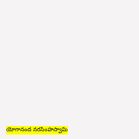
యోగానంద నరసింహస్వామి