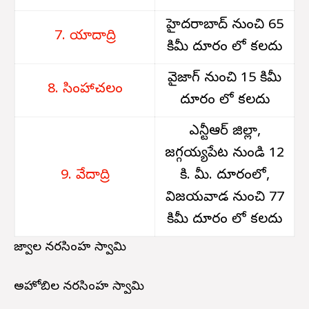
హైదరాబాద్ నుంచి 65
7. యాదాద్రి
కిమీ దూరం లో కలదు
వైజాగ్ నుంచి 15 కిమీ
8. సింహాచలం
దూరం లో కలదు
ఎన్టీఆర్ జిల్లా,
జగ్గయ్యపేట నుండి 12
9. వేదాద్రి
కి. మీ. దూరంలో,
విజయవాడ నుంచి 77
కిమీ దూరం లో కలదు
జ్వాల నరసింహ స్వామి
అహోబిల నరసింహ స్వామి