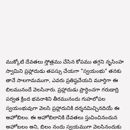
ముక్కోటి దేవతలు స్తోత్రము చేసిన కోపము తగ్గని నృసింహ
స్వామిని ప్రహ్లాదుడు తపస్సు చేయగా "స్వయంభు" తనకు
తానే సాలగ్రామముగా, ఎవరు ప్రతిష్ఠచేయని మూర్తిగా ఈ
బిలమునందే వెలసినారు. ప్రహ్లాదుడు ప్రార్ధించగా గరుడాద్రి
పర్వత క్రింద భవనాశిని తీరమునందు గుహలోపల
స్వయంభువుగా వెలసి ప్రహ్లాదునికి దర్శనమిచ్చినదియే ఈ
అహోబిలం. ఈ అహోబిలానికి దేవతలు స్తుచించినందున
అహోబలం అని, బిలం నందు స్వయముగా వెలసినందుకు