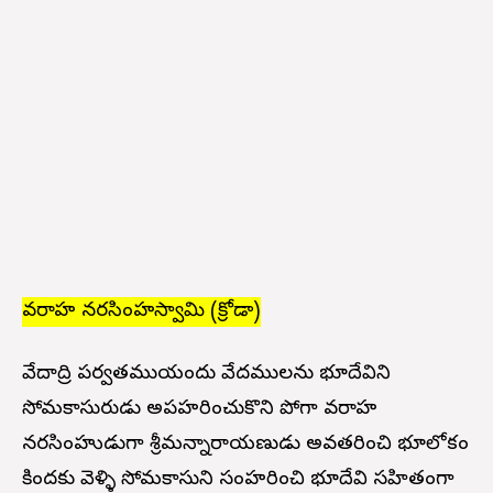
వరాహ నరసింహస్వామి (క్రోడా)
వేదాద్రి పర్వతముయందు వేదములను భూదేవిని
సోమకాసురుడు అపహరించుకొని పోగా వరాహ
నరసింహుడుగా శ్రీమన్నారాయణుడు అవతరించి భూలోకం
కిందకు వెళ్ళి సోమకాసుని సంహరించి భూదేవి సహితంగా