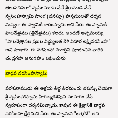
తెలువదనగా" నృసింహుడు నేనే శ్రీరాముడ నేనే
నృసింహస్వామి సాంగ (ధనస్సు) హస్తములతో దర్శన
మివ్వగా ఈ స్వామికి కారంస్వామి అని పేరు. ఈ స్వామికి
పాలనేత్రము (త్రినేత్రము) కలదు. అందుకే అన్నమయ్య
"పాలనేత్రానల ప్రబల విద్ద్యులత కేళి విహార లక్ష్మీనరసింహ"
అని పాడారు. ఈ నరసింహా మూర్తిని పూజించిన వారికి
చంద్రగ్రహ అనుగ్రహం లభించును.
భార్గవ నరసింహస్వామి
పరశురాముడు ఈ అక్షయ తీర్ధ తీరమందు తపస్సు చేయగా
శ్రీ నృసింహాస్వామి హిరణ్యకశిపుని సంహరం చేసే
స్వరూపంగా దర్శనమిచ్చాడు. కావున ఈ క్షేత్రానికి భార్గవ
నరసింహ క్షేత్రమని పేరు. ఈ స్వామిని "భార్గోటి" అని