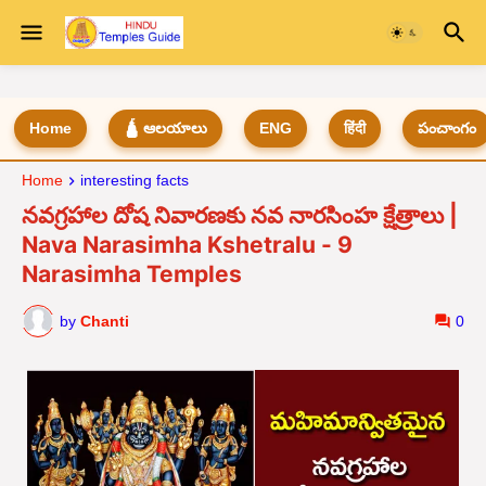
Home
🛕 ఆలయాలు
ENG
हिंदी
పంచాంగం
Home
interesting facts
నవగ్రహాల దోష నివారణకు నవ నారసింహ క్షేత్రాలు |
Nava Narasimha Kshetralu - 9
Narasimha Temples
by
Chanti
0