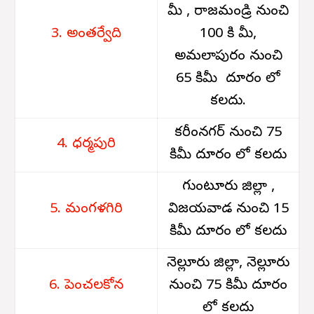
మీ , రాజమండ్రి నుంచి
3. అంతర్వేది
100 కి మీ,
అమలాపురం నుంచి
65 కిమీ దూరం లో
కలదు.
కరీంనగర్ నుంచి 75
4. ధర్మపురి
కిమీ దూరం లో కలదు
గుంటూరు జిల్లా ,
5. మంగళగిరి
విజయవాడ నుంచి 15
కిమీ దూరం లో కలదు
నెల్లూరు జిల్లా, నెల్లూరు
6. పెంచలకోన
నుంచి 75 కిమీ దూరం
లో కలదు