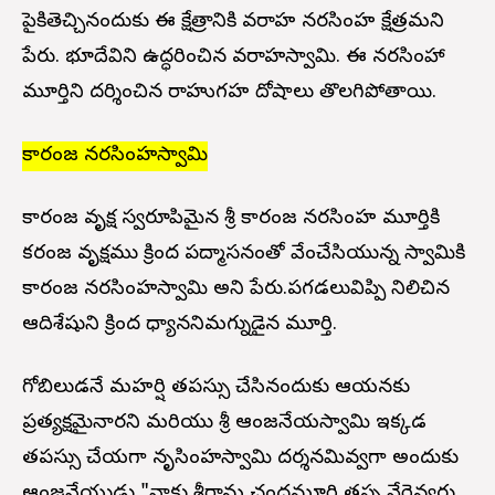
పైకితెచ్చినందుకు ఈ క్షేత్రానికి వరాహ నరసింహ క్షేత్రమని
పేరు. భూదేవిని ఉద్ధరించిన వరాహస్వామి. ఈ నరసింహా
మూర్తిని దర్శించిన రాహుగ్రహ దోషాలు తొలగిపోతాయి.
కారంజ నరసింహస్వామి
కారంజ వృక్ష స్వరూపిమైన శ్రీ కారంజ నరసింహ మూర్తికి
కరంజ వృక్షము క్రింద పద్మాసనంతో వేంచేసియున్న స్వామికి
కారంజ నరసింహస్వామి అని పేరు.పగడలువిప్పి నిలిచిన
ఆదిశేషుని క్రింద ధ్యాననిమగ్నుడైన మూర్తి.
గోబిలుడనే మహర్షి తపస్సు చేసినందుకు ఆయనకు
ప్రత్యక్షమైనారని మరియు శ్రీ ఆంజనేయస్వామి ఇక్కడ
తపస్సు చేయగా నృసింహస్వామి దర్శనమివ్వగా అందుకు
ఆంజనేయుడు "నాకు శ్రీరామ చంద్రమూర్తి తప్ప వేరెవ్వరు