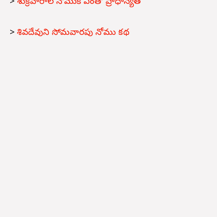
>
శుక్రవారాల నోముకి ఎంతో ప్రాధాన్యత
>
శివదేవుని సోమవారపు నోము కథ