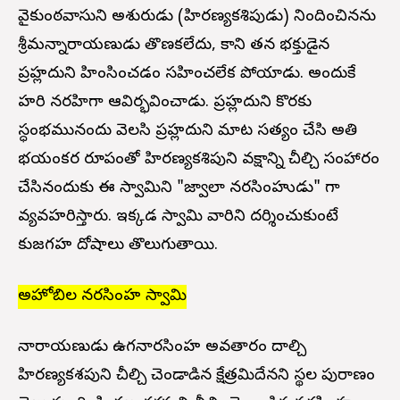
వైకుంఠవాసుని అశురుడు (హిరణ్యకశిపుడు) నిందించినను
శ్రీమన్నారాయణుడు తొణకలేదు, కాని తన భక్తుడైన
ప్రహ్లదుని హింసించడం సహించలేక పోయాడు. అందుకే
హరి నరహిగా ఆవిర్భవించాడు. ప్రహ్లదుని కొరకు
స్ధంభమునందు వెలసి ప్రహ్లదుని మాట సత్యం చేసి అతి
భయంకర రూపంతో హిరణ్యకశిపుని వక్షాన్ని చీల్చి సంహారం
చేసినందుకు ఈ స్వామిని "జ్వాలా నరసింహుడు" గా
వ్యవహరిస్తారు. ఇక్కడ స్వామి వారిని దర్శించుకుంటే
కుజగ్రహ దోషాలు తొలుగుతాయి.
అహోబిల నరసింహ స్వామి
నారాయణుడు ఉగ్రనారసింహ అవతారం దాల్చి
హిరణ్యకశపుని చీల్చి చెండాడిన క్షేత్రమిదేనని స్థల పురాణం