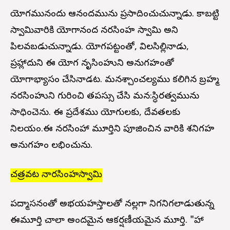
యోగమునందు ఆనందమును ప్రసాదించుచున్నాడు. కాబట్టి
స్వామివారికి యోగానంద నరసింహ స్వామి అని
పిలవబడుచున్నాడు. యోగపట్టంతో, విలసిల్లినాడు,
ప్రహ్లాదుని ఈ యోగ నృసింహుని అనుగ్రహంతో
యోగాభ్యాసం చేసినాడట. మనశ్చాంచల్యము కలిగిన బ్రహ్మ
నరసింహుని గురించి తపస్సు చేసి మన:స్ధిరత్వమును
సాధించెను. ఈ ప్రదేశము యోగులకు, దేవతలకు
నిలయం.ఈ నరసింహా మూర్తిని పూజించిన వారికి శనిగ్రహ
అనుగ్రహం లభించును.
చత్రవట నారసింహస్వామి
పద్మాసనంతో అభయహస్తాలతో నల్లగా నిగనిగలాడుతున్న
ఈమూర్తి చాలా అందమైన ఆకర్షణీయమైన మూర్తి. "హా