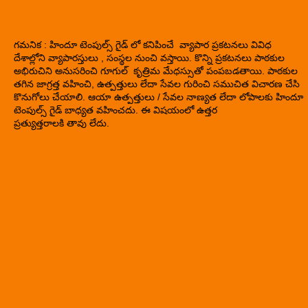
గమనిక : హిందూ టెంపుల్స్ గైడ్ లో కనిపించే వ్యాపార ప్రకటనలు వివిధ
దేశాల్లోని వ్యాపారస్తులు , సంస్థల నుంచి వస్తాయి. కొన్ని ప్రకటనలు పాఠకుల
అభిరుచిని అనుసరించి గూగుల్ కృత్రిమ మేధస్సుతో పంపబడతాయి. పాఠకుల
తగిన జాగ్రత్త వహించి, ఉత్పత్తులు లేదా సేవల గురించి సముచిత విచారణ చేసి
కొనుగోలు చేయాలి. ఆయా ఉత్పత్తులు / సేవల నాణ్యత లేదా లోపాలకు హిందూ
టెంపుల్స్ గైడ్ బాధ్యత వహించదు. ఈ విషయంలో ఉత్తర
ప్రత్యుత్తరాలకి తావు లేదు.