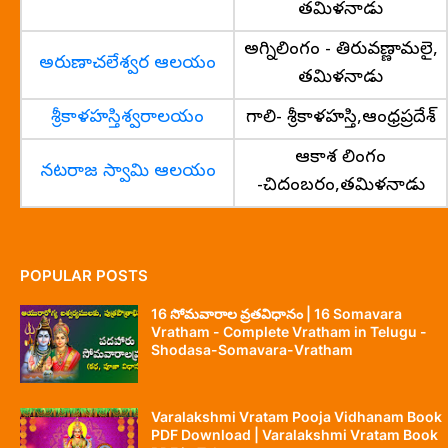
తమిళనాడు
అగ్నిలింగం - తిరువణ్ణామలై,
అరుణాచలేశ్వర ఆలయం
తమిళనాడు
శ్రీకాళహస్తిశ్వరాలయం
గాలి- శ్రీకాళహస్తి,ఆంధ్రప్రదేశ్
ఆకాశ లింగం
నటరాజ స్వామి ఆలయం
-చిదంబరం,తమిళనాడు
POPULAR POSTS
16 సోమవారాల వ్రతవిధానం | 16 Somavara
Vratham - Complete Vratham in Telugu -
Shodasa-Somavara-Vratham
Varalakshmi Vratam Pooja Vidhanam Book
PDF Download | Varalakshmi Vratam Book