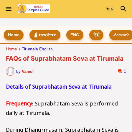
Home
🛕 ఆలయాలు
ENG
हिंदी
పంచాంగం
Home
Tirumala English
FAQs of Suprabhatam Seva at Tirumala
by
Vamsi
1
Details of Suprabhatam Seva at Tirumala
Frequency
:
Suprabhatam Seva is performed
daily at Tirumala.
During Dhanurmasam, Suprabhatam Seva is