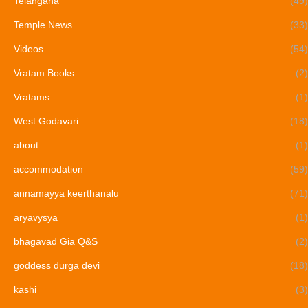
Telangana
(49)
Temple News
(33)
Videos
(54)
Vratam Books
(2)
Vratams
(1)
West Godavari
(18)
about
(1)
accommodation
(59)
annamayya keerthanalu
(71)
aryavysya
(1)
bhagavad Gia Q&S
(2)
goddess durga devi
(18)
kashi
(3)