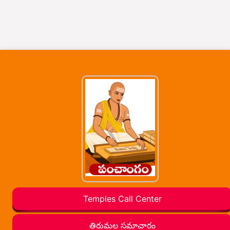
Temples Call Center
తిరుమల సమాచారం