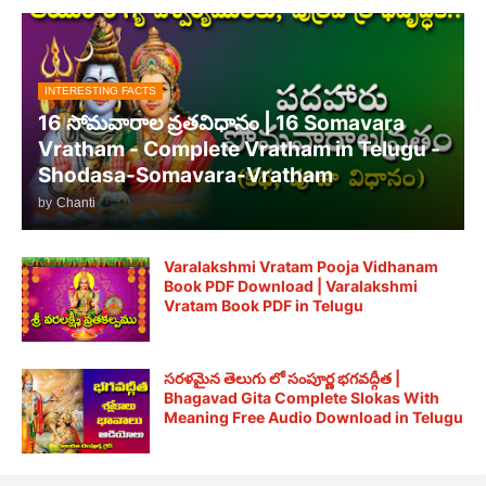
INTERESTING FACTS
16 సోమవారాల వ్రతవిధానం | 16 Somavara
Vratham - Complete Vratham in Telugu -
Shodasa-Somavara-Vratham
by
Chanti
Varalakshmi Vratam Pooja Vidhanam
Book PDF Download | Varalakshmi
Vratam Book PDF in Telugu
సరళమైన తెలుగు లో సంపూర్ణ భగవద్గీత |
Bhagavad Gita Complete Slokas With
Meaning Free Audio Download in Telugu