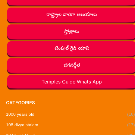
రాష్ట్రాల వారీగా ఆలయాలు
స్తోత్రాలు
టెంపుల్ గైడ్ యాప్
భగవద్గీత
Temples Guide Whats App
CATEGORIES
1000 years old
(18)
108 divya stalam
(17)