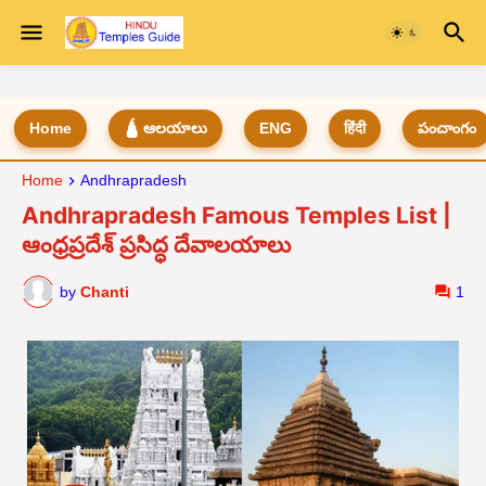
Home
🛕 ఆలయాలు
ENG
हिंदी
పంచాంగం
Home
Andhrapradesh
Andhrapradesh Famous Temples List |
ఆంధ్రప్రదేశ్ ప్రసిద్ధ దేవాలయాలు
by
Chanti
1