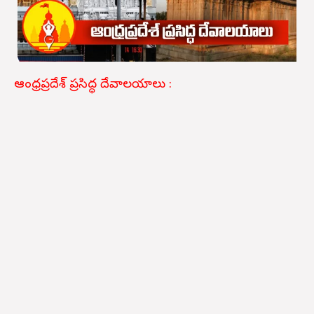
ఆంధ్రప్రదేశ్ ప్రసిద్ధ దేవాలయాలు :