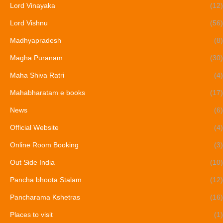
Lord Vinayaka
(12)
Lord Vishnu
(56)
Madhyapradesh
(8)
Magha Puranam
(30)
Maha Shiva Ratri
(4)
Mahabharatam e books
(17)
News
(6)
Official Website
(4)
Online Room Booking
(3)
Out Side India
(10)
Pancha bhoota Stalam
(12)
Pancharama Kshetras
(16)
Places to visit
(1)