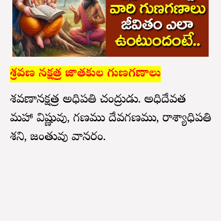
శ్రవణ నక్షత్ర జాతకుల గుణగణాలు
శ్రవణానక్షత్ర అధిపతి చంద్రుడు. అధిదేవత
మహా విష్ణువు, గణము దేవగణము, రాశ్యాధిపతి
శని, జంతువు వానరం.