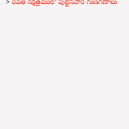
>
రేవతి నక్షత్రములో పుట్టినవారి గుణగణాలు