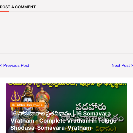
POST A COMMENT
Previous Post
Next Post
INTERESTING FACTS
16 సోమవారాల వ్రతవిధానం | 16 Somavara
Vratham - Complete Vratham in Telugu -
Shodasa-Somavara-Vratham