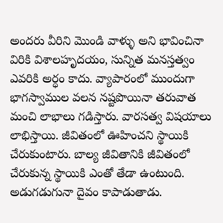
అందరు వీరిని మొండి వాళ్ళు అని భావించినా
విరికి విశాలహృదయం, సున్నిత మనస్తత్వం
ఎవరికి అర్ధం కాదు. వ్యాపారంలో ముందుగా
భాగస్వాముల వలన నష్టపొయినా తరువాత
మంచి లాభాలు గడిస్తారు. వారసత్వ విషయాలు
లాభిస్తాయి. జీవితంలో ఊహించని స్థాయికి
చేరుకుంటారు. బాల్య జీవితానికి జీవితంలో
చేరుకున్న స్థాయికి ఎంతో తేడా ఉంటుంది.
అడుగడుగునా దైవం కాపాడుతాడు.