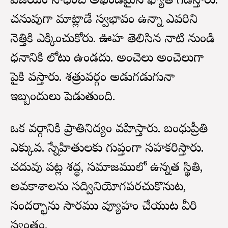
విజయం సాధించి అఖండమైన ఖ్యాతి గడిస్తారు.
చనువుగా మాట్లాడే స్వభావం ఉన్నా ఎవరిని
నెత్తికి ఎక్కించుకోరు. ఊహ తెలిసిన నాటి నుండి
ధనానికి లోటు ఉండదు. అంచెలు అంచెలుగా
పైకి వస్తారు. శత్రువర్గం అడుగడుగునా
ఇబ్బందులు పెడుతుంది.
ఒక వర్గానికి ప్రాతినిద్యం వహిస్తారు. బంధుప్రీతి
ఎక్కువ. స్నేహితులకు గుప్తంగా సహకరిస్తారు.
చదువు పట్ల శ్రద్ధ, సమాజములో ఉన్నత స్థితి,
అవకాశాలను సద్వినియోగపరచుకొనుట,
సందర్భాను సారము వ్యూహం చేయుట వీరి
స్వంతం.