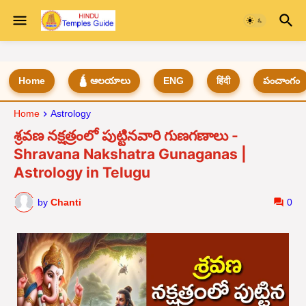
Home
🛕 ఆలయాలు
ENG
हिंदी
పంచాంగం
Home
Astrology
శ్రవణ నక్షత్రంలో పుట్టినవారి గుణగణాలు -
Shravana Nakshatra Gunaganas |
Astrology in Telugu
by
Chanti
0