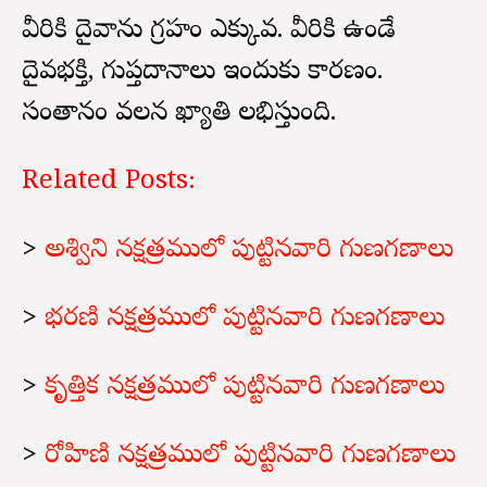
వీరికి దైవాను గ్రహం ఎక్కువ. వీరికి ఉండే
దైవభక్తి, గుప్తదానాలు ఇందుకు కారణం.
సంతానం వలన ఖ్యాతి లభిస్తుంది.
Related Posts:
>
అశ్విని నక్షత్రములో పుట్టినవారి గుణగణాలు
>
భరణి నక్షత్రములో పుట్టినవారి గుణగణాలు
>
కృత్తిక నక్షత్రములో పుట్టినవారి గుణగణాలు
>
రోహిణి నక్షత్రములో పుట్టినవారి గుణగణాలు