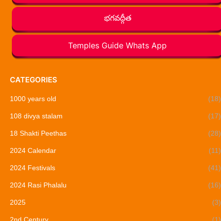
భగవద్గీత
Temples Guide Whats App
CATEGORIES
1000 years old
(18)
108 divya stalam
(17)
18 Shakti Peethas
(28)
2024 Calendar
(11)
2024 Festivals
(41)
2024 Rasi Phalalu
(16)
2025
(3)
2nd Century
(1)