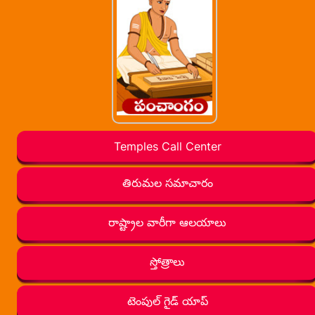
Temples Call Center
తిరుమల సమాచారం
రాష్ట్రాల వారీగా ఆలయాలు
స్తోత్రాలు
టెంపుల్ గైడ్ యాప్