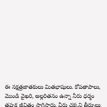
ఈ నక్షత్రజాతకులు మితభాషులు. కోపతాపాలు,
మొండి వైఖరి, అల్లరితనం ఉన్నా నీరు ధర్మం
తప్పక జీవితం సాగిస్తారు. వీరు చక్కని తీర్పులు