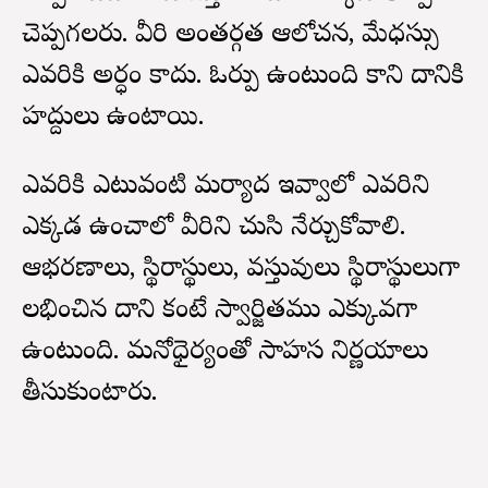
చెప్పగలరు. వీరి అంతర్గత ఆలోచన, మేధస్సు
ఎవరికి అర్ధం కాదు. ఓర్పు ఉంటుంది కాని దానికి
హద్దులు ఉంటాయి.
ఎవరికి ఎటువంటి మర్యాద ఇవ్వాలో ఎవరిని
ఎక్కడ ఉంచాలో వీరిని చుసి నేర్చుకోవాలి.
ఆభరణాలు, స్థిరాస్థులు, వస్తువులు స్థిరాస్థులుగా
లభించిన దాని కంటే స్వార్జితము ఎక్కువగా
ఉంటుంది. మనోధైర్యంతో సాహస నిర్ణయాలు
తీసుకుంటారు.