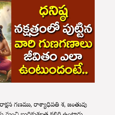
ది రాక్షస గణము, రాశ్యాధిపతి శని, జంతువు