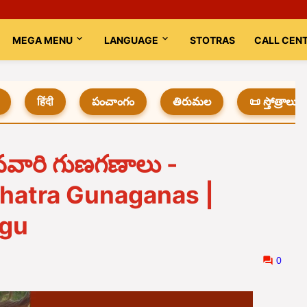
MEGA MENU
LANGUAGE
STOTRAS
CALL CEN
हिंदी
పంచాంగం
తిరుమల
📜 స్తోత్రాలు
్టినవారి గుణగణాలు -
hatra Gunaganas |
ugu
0