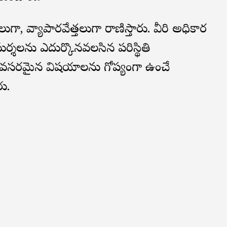
, వ్యాపారవేత్తలుగా రాణిస్తారు. వీరి అధికార
ర్శలను ఎదుర్కొనవలసిన పరిస్థితి
వసరమైన విషయాలను గోప్యంగా ఉంచే
ు.