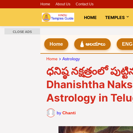
Home
About Us
Contact Us
HOME
TEMPLES
CLOSE ADS
Home
🛕 ఆలయాలు
ENG
Home
Astrology
ధనిష్ఠ నక్షత్రంలో పుట
Dhanishtha Naks
Astrology in Tel
by
Chanti