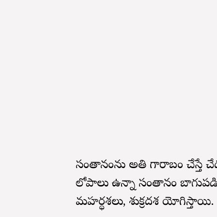
సంతానంను అతి గారాబం చేస్తే 
లోపాలు ఉన్నా సంతానం బాగుపడి కుం
మహర్ధశలు, శుక్రదశ యోగిస్తాయి.