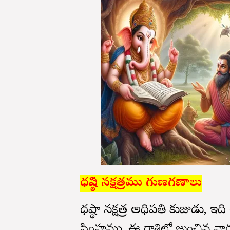
ధనిష్ఠ నక్షత్రము గుణగణాలు
ధనిష్ఠా నక్షత్ర అధిపతి కుజుడు, ఇ