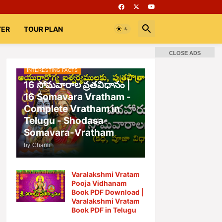
TER
TOUR PLAN
CLOSE ADS
INTERESTING FACTS
📚 Books
Rooms
భగవద్గీత
16 సోమవారాల వ్రతవిధానం |
16 Somavara Vratham -
Complete Vratham in
Telugu - Shodasa-
Somavara-Vratham
by
Chanti
Varalakshmi Vratam
Pooja Vidhanam
Book PDF Download |
Varalakshmi Vratam
Book PDF in Telugu