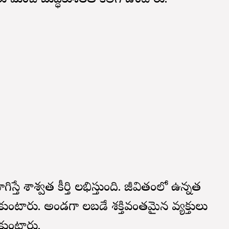
రు మంచి బుద్ధికుశలత కలిగి ఉంటారు.
్తే శాశ్వత కీర్తి లభిస్తుంది. జీవితంలో ఉన్నత
ారు. అండగా నిలబడే శక్తివంతమైన వ్యక్తులు
కుంటారు.