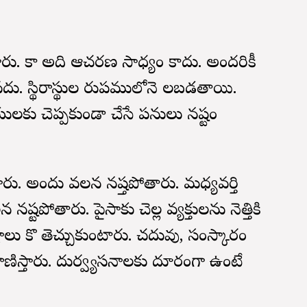
ారు. కాని అది ఆచరణ సాధ్యం కాదు. అందరికీ
వదు. స్థిరాస్థుల రుపములోనె నిలబడతాయి.
ియులకు చెప్పకుండా చేసే పనులు నష్టం
తారు. అందు వలన నష్తపోతారు. మధ్యవర్తి
్టపోతారు. పైసాకు చెల్లని వ్యక్తులను నెత్తికి
టాలు కొని తెచ్చుకుంటారు. చదువు, సంస్కారం
ిస్తారు. దుర్వ్యసనాలకు దూరంగా ఉంటే