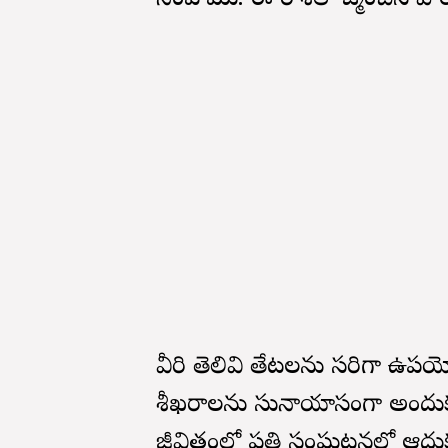
సింహము. ఈ రాశిలో జన్మించిన వా
వీరి తెలివి తేటలను సరిగా ఉపయోగిస
శీఖరాలను సునాయాసంగా అందుకుంట
జీవితంలో ప్రతి సంఘటనలో ఆదు