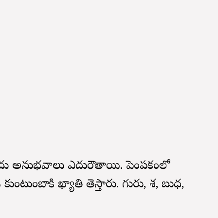
చేదు అనుభవాలు ఎదురౌతాయి. పెంపకంలో
టుంబానికి ఖ్యాతి తెస్తారు. గురు, శని, బుధ,