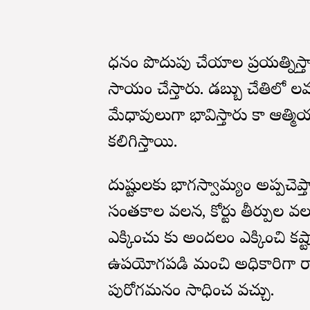
ధనం పొదుపు చేయాలని ప్రయత్నిస్త
సాయం చేస్తారు. డబ్బు చేతిలో నిల
మేధావులుగా భావిస్తారు కాని ఆత్మ
కలిగిస్తాయి.
దుష్టులకు భాగస్వామ్యం అప్పచెప్
సంతకాల వలన, కోర్టు తీర్పుల వలన నష
ఎక్కించు కుని అందలం ఎక్కించి కష్
ఉపయోగపడి మంచి అధికారిగా రాణ
పురోగమనం సాధించ వచ్చు.