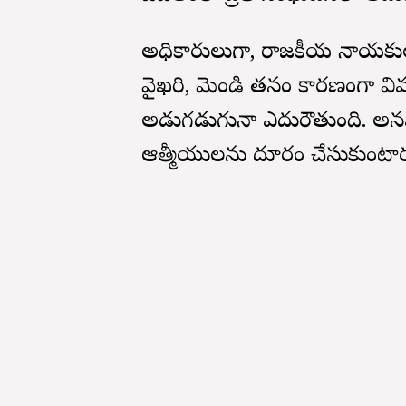
అధికారులుగా, రాజకీయ నాయకులుగా
వైఖరి, మెండి తనం కారణంగా విమ
అడుగడుగునా ఎదురౌతుంది. అన
ఆత్మీయులను దూరం చేసుకుంటార