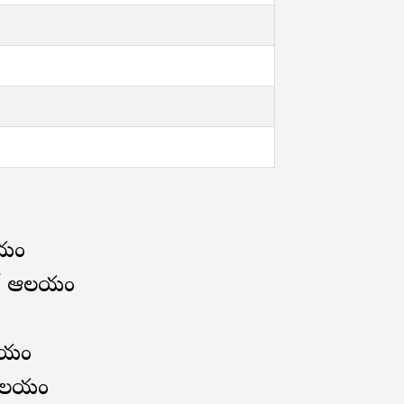
ఆలయం
ందర్ ఆలయం
రాలయం
ేవాలయం