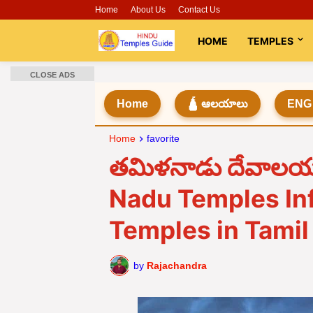
Home
About Us
Contact Us
HOME
TEMPLES
CLOSE ADS
Home
🛕 ఆలయాలు
ENG
Home
favorite
తమిళనాడు దేవాలయా
Nadu Temples In
Temples in Tamil
by
Rajachandra