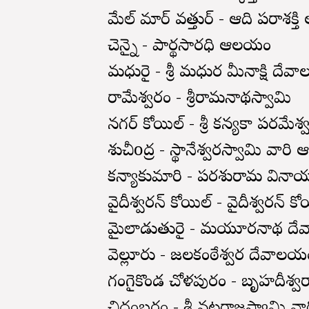
మేల్ మార్ వత్తుర్ - ఆది పరాశక
చెన్నై - పార్థసారధి ఆలయం
మధురై - శ్రీ మధుర మీనాక్షి దే
రామేశ్వరం - శ్రీరామనాథస్వామి
నగర్ కోయిల్ - శ్రీ కన్యకా పరమ
శుచీoద్ర - స్థానేశ్వరస్వామి వా
కన్యాకుమారి - పరశురామ విన
వైదీశ్వరన్ కోయిల్ - వైదీశ్వరన్ క
మైలాడుతురై - మయూరనాథ ద
వెల్లూరు - జలకంఠేశ్వర దేవాల
గంగైకొండ చోళపురం - బృహదీశ