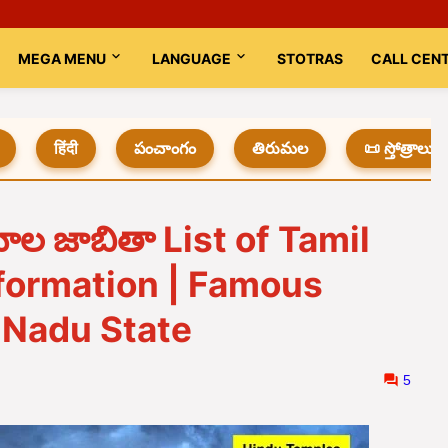
MEGA MENU
LANGUAGE
STOTRAS
CALL CEN
हिंदी
పంచాంగం
తిరుమల
📜 స్తోత్రాలు
ల జాబితా List of Tamil
formation | Famous
 Nadu State
5