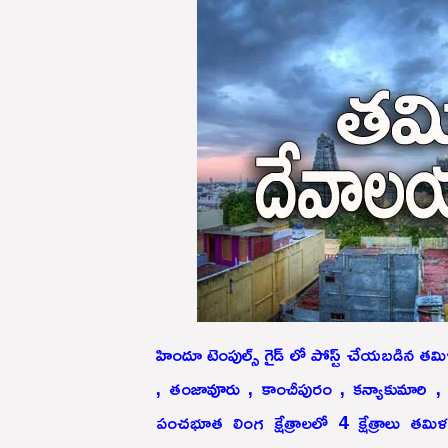
హిందూ టెంపుల్స్ గైడ్ లో పోస్ట్ చేయబడిన 
, తంజావూరు , కాంచీపురం , కన్యాకుమారి , 
పంచభూత లింగ క్షేత్రాలలో 4 క్షేత్రాలు తమిళనాడ