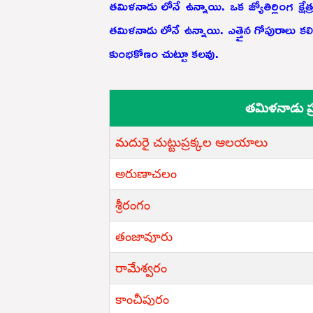
తమిళనాడు లోనే ఉన్నాయి. ఒక జ్యోతిర్లింగ క్షేత్రం
తమిళనాడు లోనే ఉన్నాయి. ఎత్తైన గోపురాలు
కుంభకోణం చుట్టూ కలవు.
తమిళనాడు ప్
మదురై చుట్టుప్రక్కల ఆలయాలు
అరుణాచలం
శ్రీరంగం
తంజావూరు
రామేశ్వరం
కాంచీపురం