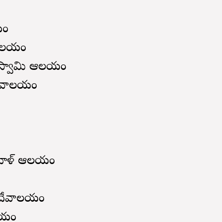
లయం
ర ఆలయం
రీవ స్వామి ఆలయం
ి దేవాలయం
ం
రుమాళ్ ఆలయం
ం
రి దేవాలయం
ాలయం