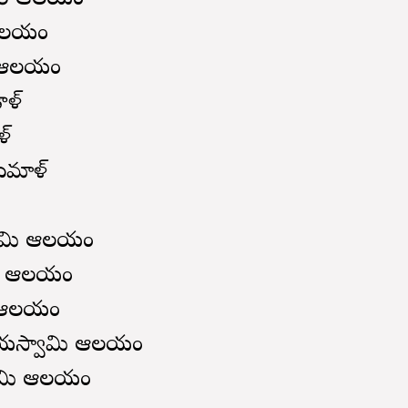
 వారి ఆలయం
ేవాలయం
మి ఆలయం
ండాళ్
ళ్
రుమాళ్
ం
యస్వామి ఆలయం
వామి ఆలయం
మి ఆలయం
్తికేయస్వామి ఆలయం
్వామి ఆలయం