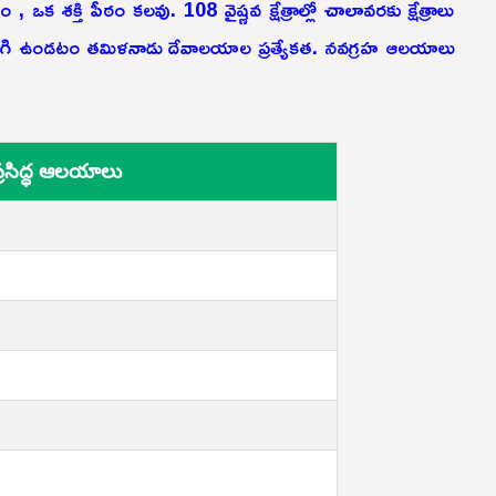
 , ఒక శక్తి పీఠం కలవు. 108 వైష్ణవ క్షేత్రాల్లో చాలావరకు క్షేత్రాలు
 కలిగి ఉండటం తమిళనాడు దేవాలయాల ప్రత్యేకత. నవగ్రహ ఆలయాలు
రసిద్ధ ఆలయాలు