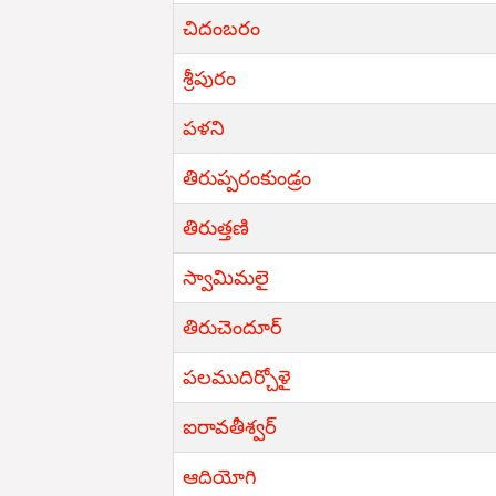
చిదంబరం
శ్రీపురం
పళని
తిరుప్పరంకుండ్రం
తిరుత్తణి
స్వామిమలై
తిరుచెందూర్
పలముదిర్చోళై
ఐరావతీశ్వర్
ఆదియోగి