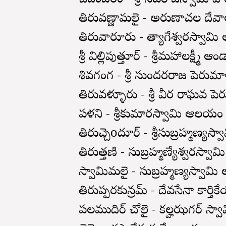
చిదంబరం - శ్రీ నటరాజస్వామి
తిరువణ్ణామలై - అరుణాచల ద
తిరువారూరు - త్యాగేశ్వరస్వా
శ్రీ విల్లిపుత్తూర్ - శ్రీమహాలక్ష్మీ ఆ
శివగంగ - శ్రీ సుందరరాజ పెరుమా
తిరువళ్ళూరు - శ్రీ వీర రాఘవ పె
పళని - శ్రీకుమారస్వామి ఆలయ
తిరుచ్చెoదూర్ - శ్రీసుబ్రహ్మణ్
తిరుత్తణి - సుబ్రహ్మణ్యేశ్వరస్
స్వామిమలై - సుబ్రహ్మణ్యస్వా
తిరుప్పరకున్రమ్ - దేవసేనా కార
పలముదిర్ చోలై - కల్హఝగర్ స