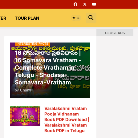
TER
TOUR PLAN
CLOSE ADS
INTERESTING FACTS
📚 Books
Rooms
భగవద్గీత
16 సోమవారాల వ్రతవిధానం |
16 Somavara Vratham -
Complete Vratham in
Telugu - Shodasa-
Somavara-Vratham
by
Chanti
Varalakshmi Vratam
Pooja Vidhanam
Book PDF Download |
Varalakshmi Vratam
Book PDF in Telugu