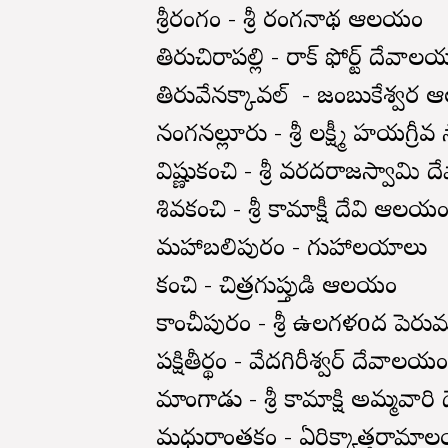
శ్రీరంగం - శ్రీ రంగనాథ ఆలయం
తిరుచిరాపల్లి - రాక్ ఫోర్ట్ దేవా
తిరువేనక్కావల్ - జంబుకేశ్వ
నంగనల్లూరు - శ్రీ లక్ష్మీ హయగ్
విష్ణుకంచి - శ్రీ వరదరాజస్వామ
శివకంచి - శ్రీ కామాక్షీ దేవి ఆలయ
మహాబలిపురం - గుహాలయాలు
కంచి - చిత్రగుప్తుడి ఆలయం
కాంచీపురం - శ్రీ ఉలగళoద పె
పక్షితీర్థం - వేదగిరీశ్వర్ దేవాలయ
మాంగాడు - శ్రీ కామాక్షి అమ్మవా
మధురాంతకం - ఏరిక్కాత్తరామ