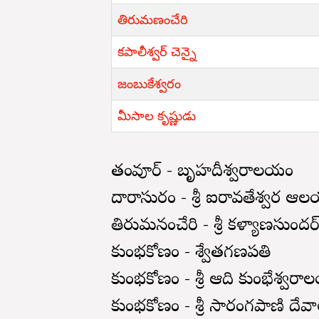
తిరుమణంచేరి
కపాలీశ్వర్ చెన్నై
జంబుకేశ్వరం
మీసాల కృష్ణుడు
తంజావూర్ - బృహదీశ్వరాలయం
దారాసురం - శ్రీ ఐరావతేశ్వర 
తిరుమనంచేరి - శ్రీ కళ్యాణసు
కుంభకోణం - శ్వేతగణపతి
కుంభకోణం - శ్రీ ఆది కుంభేశ్వ
కుంభకోణం - శ్రీ సారంగపాణి ద