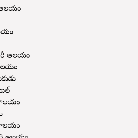
్తి ఆలయం
వాలయం
ేశ్వరీ ఆలయం
రి ఆలయం
ాయకుడు
ోయిల్
ేవాలయం
యం
్వరాలయం