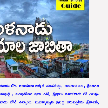
తమిళనాడు లోని ఆలయాలు ఇక్కడ చూడవచ్చు, అరుణాచలం , శ్రీరంగం
మధురై , కుంభకోణం ఇలా ఎన్నో క్షేత్రాలు తమిళనాడు లో గలవు.
ు లోనే ఉన్నాయి. సుబ్రహ్మణ్యుని ప్రసిద్ద ఆరుపడైవీడు క్షేత్రాలన్నీ