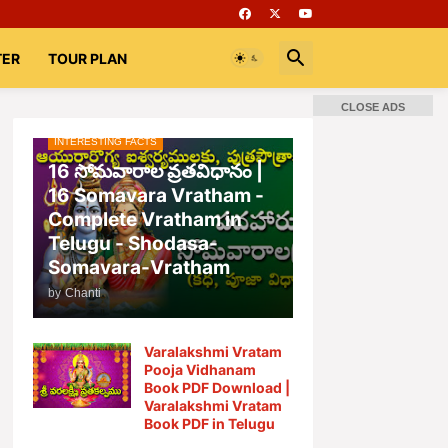
TER
TOUR PLAN
CLOSE ADS
INTERESTING FACTS
📚 Books
Rooms
భగవద్గీత
16 సోమవారాల వ్రతవిధానం |
16 Somavara Vratham -
Complete Vratham in
Telugu - Shodasa-
Somavara-Vratham
by
Chanti
Varalakshmi Vratam
Pooja Vidhanam
Book PDF Download |
Varalakshmi Vratam
Book PDF in Telugu