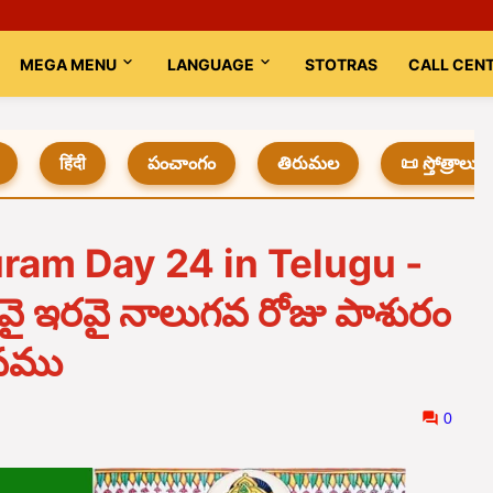
MEGA MENU
LANGUAGE
STOTRAS
CALL CEN
हिंदी
పంచాంగం
తిరుమల
📜 స్తోత్రాలు
ram Day 24 in Telugu -
వై ఇరవై నాలుగవ రోజు పాశురం
ావము
0