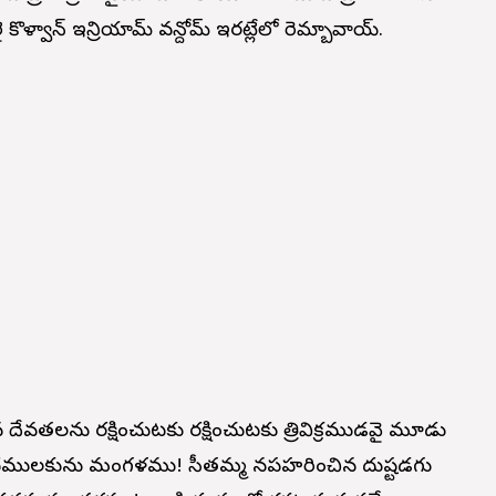
పలై కొళ్వాన్ ఇన్రియామ్ వన్దోమ్ ఇరట్లేలో రెమ్బావాయ్.
వతలను రక్షించుటకు రక్షించుటకు త్రివిక్రముడవై మూడు
 పాదములకును మంగళము! సీతమ్మ నపహరించిన దుష్టడగు