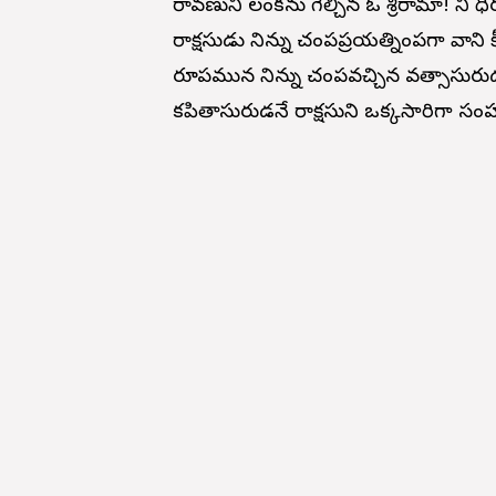
రావణుని లంకను గెల్చిన ఓ శ్రీరామా! 
రాక్షసుడు నిన్ను చంపప్రయత్నింపగా వాని 
రూపమున నిన్ను చంపవచ్చిన వత్సాసురుడనే రా
కపితాసురుడనే రాక్షసుని ఒక్కసారిగా 