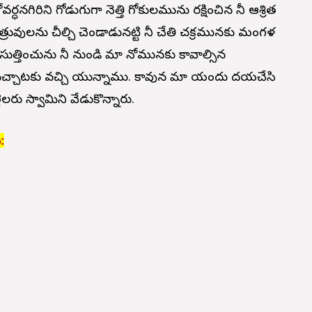
ర్ధనగిరిని గోడుగుగా నెత్తి గోకులమును రక్షించిన నీ ఆశ్రిత
వులను చీల్చి చెండాడునట్టి నీ చేతి చక్రమునకు మంగళ
ర సుత్తించును నీ నుండి మా నోమునకు కావాల్సిన
చ్చాటకు వచ్చి యున్నాము. కావున మా యందు దయచేసి
ెలరు స్వామిని వేడుకొన్నారు.
: