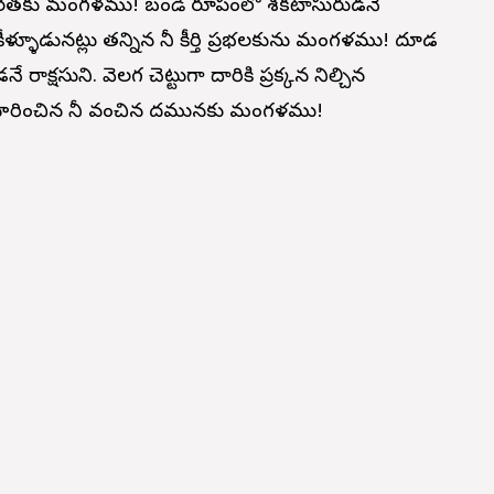
నీ ధీరతకు మంగళము! బండి రూపంలో శకటాసురుడనే
కీళ్ళూడునట్లు తన్నిన నీ కీర్తి ప్రభలకును మంగళము! దూడ
క్షసుని. వెలగ చెట్టుగా దారికి ప్రక్కన నిల్చిన
సంహరించిన నీ వంచిన పాదమునకు మంగళము!