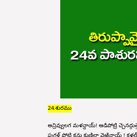
24.పాశురము
అన్రివ్వులగ మళన్దాయ్! ఆడిపోట్రి చ్చెనద్గుత్
పుగళ్ పోట్రి కన్రు కుణిలా వెఱిన్దాయ్ ! క