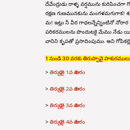
దేవేంద్రుడు రాళ్ళ వర్షమును కురిపించగా గోవ
రక్షణ గుణమునకును మంగళమగుగాక! శత్రు
మ! ఇట్లు నీ వీర గాధలన్నేన్నింటినో నోరా
పరికరములను పొందుటకై మేము నేడు యి
వానిని కృపతో ప్రసాదింపుము. అని గోపికల్ల
1 నుండి 30 వరకు తిరుప్పావై పాశురములు
>
తిరుప్పావై 1వ పాశురం
>
తిరుప్పావై 2వ పాశురం
>
తిరుప్పావై 3వ పాశురం
>
తిరుప్పావై 4వ పాశురం