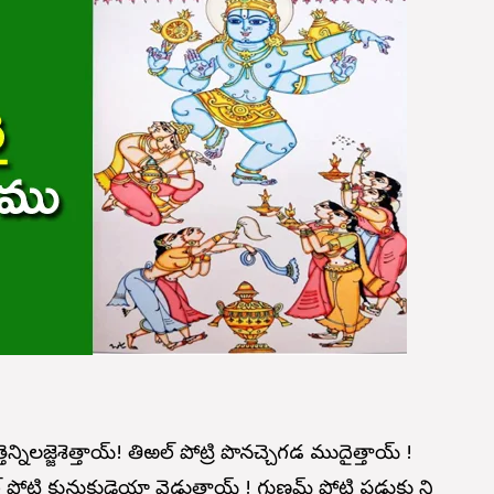
తెన్నిలజ్జెశెత్తాయ్! తిఱల్ పోట్రి పొనచ్చెగడ ముదైత్తాయ్ !
ళల్ పోట్రి కున్రుకుడైయా వెడుతాయ్ ! గుణమ్ పోట్రి పడుకు ని