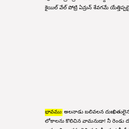
కైయిల్ వేల్ పోట్రి ఏన్రున్ శేవగమే యేత్తిప్
భావము:
అలనాడు బలివలన దుఃఖితులైన దే
లోకాలను కొలిచిన వామనుడా! నీ రెండు