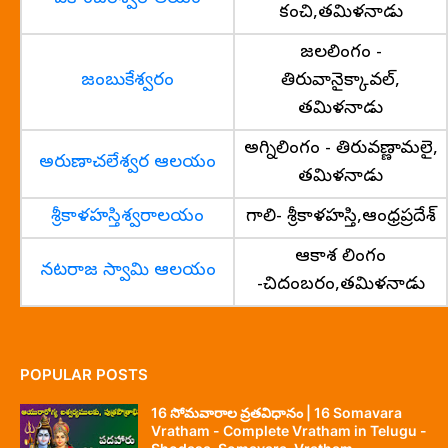
కంచి,తమిళనాడు
జలలింగం -
జంబుకేశ్వరం
తిరువానైక్కావల్,
తమిళనాడు
అగ్నిలింగం - తిరువణ్ణామలై,
అరుణాచలేశ్వర ఆలయం
తమిళనాడు
శ్రీకాళహస్తిశ్వరాలయం
గాలి- శ్రీకాళహస్తి,ఆంధ్రప్రదేశ్
ఆకాశ లింగం
నటరాజ స్వామి ఆలయం
-చిదంబరం,తమిళనాడు
POPULAR POSTS
16 సోమవారాల వ్రతవిధానం | 16 Somavara
Vratham - Complete Vratham in Telugu -