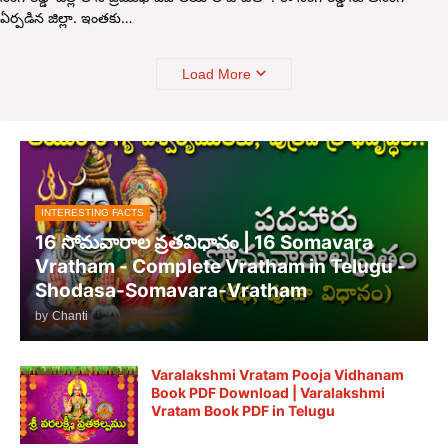
ఏర్పడిన జిల్లా. ఇంతకు…
Load More
INTERESTING FACTS
16 సోమవారాల వ్రతవిధానం | 16 Somavara
Vratham - Complete Vratham in Telugu -
Shodasa-Somavara-Vratham
by
Chanti
Varalakshmi Vratam Pooja Vidhanam
Book PDF Download | Varalakshmi
Vratam Book PDF in Telugu