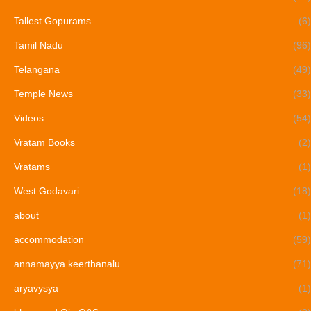
Tallest Gopurams
(6)
Tamil Nadu
(96)
Telangana
(49)
Temple News
(33)
Videos
(54)
Vratam Books
(2)
Vratams
(1)
West Godavari
(18)
about
(1)
accommodation
(59)
annamayya keerthanalu
(71)
aryavysya
(1)