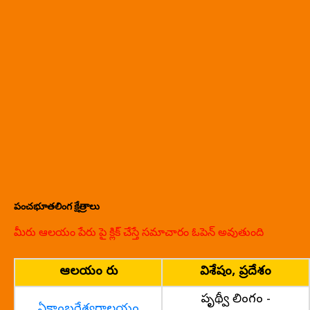
పంచభూతలింగ క్షేత్రాలు
మీరు ఆలయం పేరు పై క్లిక్ చేస్తే సమాచారం ఓపెన్ అవుతుంది
ఆలయం పేరు
విశేషం, ప్రదేశం
పృథ్వీ లింగం -
ఏకాంబరేశ్వరాలయం