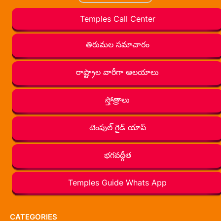
Temples Call Center
తిరుమల సమాచారం
రాష్ట్రాల వారీగా ఆలయాలు
స్తోత్రాలు
టెంపుల్ గైడ్ యాప్
భగవద్గీత
Temples Guide Whats App
CATEGORIES