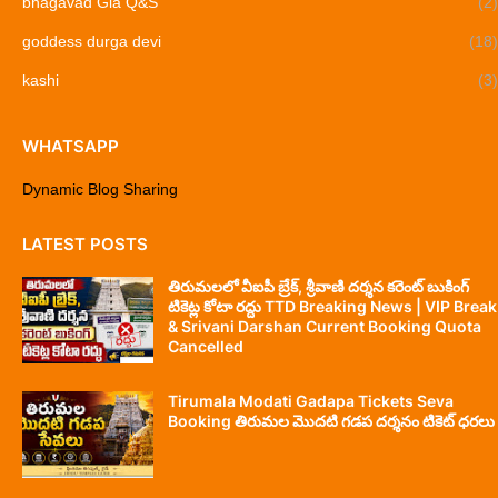
bhagavad Gia Q&S
(2)
goddess durga devi
(18)
kashi
(3)
WHATSAPP
Dynamic Blog Sharing
LATEST POSTS
తిరుమలలో వీఐపీ బ్రేక్, శ్రీవాణి దర్శన కరెంట్ బుకింగ్
టికెట్ల కోటా రద్దు TTD Breaking News | VIP Break
& Srivani Darshan Current Booking Quota
Cancelled
Tirumala Modati Gadapa Tickets Seva
Booking తిరుమల మొదటి గడప దర్శనం టికెట్ ధరలు