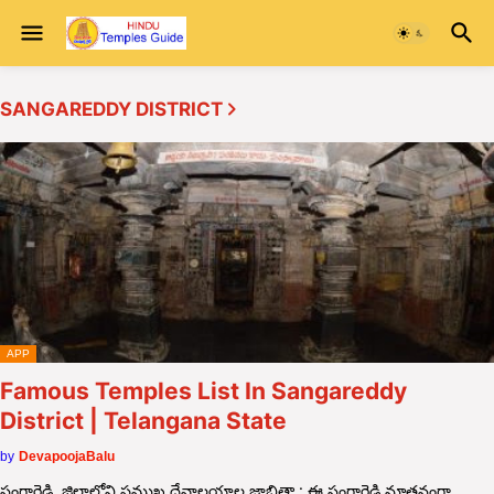
SANGAREDDY DISTRICT
APP
Famous Temples List In Sangareddy
District | Telangana State
by
DevapoojaBalu
సంగారెడ్డి జిల్లాలోని ప్రముఖ దేవాలయాల జాబితా : ఈ సంగారెడ్డి నూతనంగా