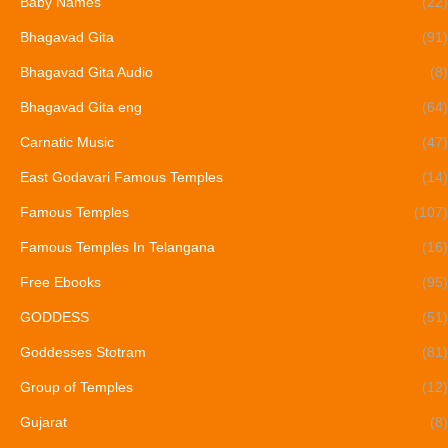
Baby Names
(22)
Bhagavad Gita
(91)
Bhagavad Gita Audio
(8)
Bhagavad Gita eng
(64)
Carnatic Music
(47)
East Godavari Famous Temples
(14)
Famous Temples
(107)
Famous Temples In Telangana
(16)
Free Ebooks
(95)
GODDESS
(51)
Goddesses Stotram
(81)
Group of Temples
(12)
Gujarat
(8)