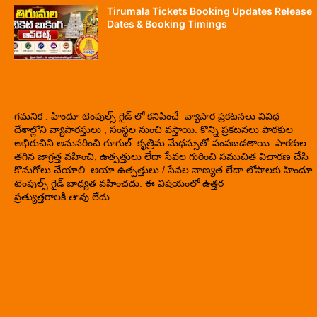
Tirumala Tickets Booking Updates Release
Dates & Booking Timings
గమనిక : హిందూ టెంపుల్స్ గైడ్ లో కనిపించే వ్యాపార ప్రకటనలు వివిధ
దేశాల్లోని వ్యాపారస్తులు , సంస్థల నుంచి వస్తాయి. కొన్ని ప్రకటనలు పాఠకుల
అభిరుచిని అనుసరించి గూగుల్ కృత్రిమ మేధస్సుతో పంపబడతాయి. పాఠకుల
తగిన జాగ్రత్త వహించి, ఉత్పత్తులు లేదా సేవల గురించి సముచిత విచారణ చేసి
కొనుగోలు చేయాలి. ఆయా ఉత్పత్తులు / సేవల నాణ్యత లేదా లోపాలకు హిందూ
టెంపుల్స్ గైడ్ బాధ్యత వహించదు. ఈ విషయంలో ఉత్తర
ప్రత్యుత్తరాలకి తావు లేదు.