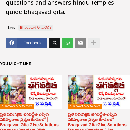
questions and answers hindu temples
guide bhagavad gita.
Tags
Bhagavad Gita Q&S
Facebook
YOU MIGHT LIKE
BHAGAVAD GITA Q&S
BHAGAVAD GITA Q&S
ప్రతి సమస్యకు భగవద్గీత చెప్పిన
ప్రతి సమస్యకు భగవద్గీత చెప్పిన
పరిష్కారాలు ప్రశ్నల రూపం లో |
పరిష్కారాలు ప్రశ్నల రూపం లో |
Bhagavad Gita Give Solutions
Bhagavad Gita Give Solutions
for every Problem 35th
for every Problem 33rd