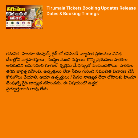
Tirumala Tickets Booking Updates Release
Dates & Booking Timings
గమనిక : హిందూ టెంపుల్స్ గైడ్ లో కనిపించే వ్యాపార ప్రకటనలు వివిధ
దేశాల్లోని వ్యాపారస్తులు , సంస్థల నుంచి వస్తాయి. కొన్ని ప్రకటనలు పాఠకుల
అభిరుచిని అనుసరించి గూగుల్ కృత్రిమ మేధస్సుతో పంపబడతాయి. పాఠకుల
తగిన జాగ్రత్త వహించి, ఉత్పత్తులు లేదా సేవల గురించి సముచిత విచారణ చేసి
కొనుగోలు చేయాలి. ఆయా ఉత్పత్తులు / సేవల నాణ్యత లేదా లోపాలకు హిందూ
టెంపుల్స్ గైడ్ బాధ్యత వహించదు. ఈ విషయంలో ఉత్తర
ప్రత్యుత్తరాలకి తావు లేదు.