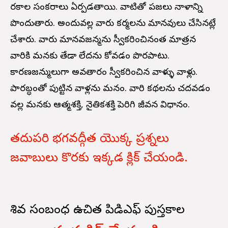
రకాల సంకరాలు ఏర్పడతాయి. వాటితో ప్రజలు నాళాన్ని
పొందుతారు. అందువల్ల వారు కర్మలను మానవులు చేసినట్లే
చేశారు. వారు మానవజన్మను స్వీకరించినంత మాత్రన
వారికి మనకు తేడా లేదను కోవడం పొరపాటు.
కారణజన్ములుగా అవతారం స్వీకరించిన వాళ్ళు వాళ్లు.
ప్రారబ్ధంతో పుట్టిన వాళ్లను మనం. వారి కథలను చదవడం
వల్ల మనకు ఆత్మశక్తి, నైతికశక్తి పెరిగి జీవన విధానం.
తదుపరి భగవద్గీత యొక్క ప్రశ్నలు
జవాబులు కొరకు ఇక్కడ క్లిక్ చేయండి.
శివ సంబంధ ఉచిత
పిడిఎఫ్
పుస్తకాల