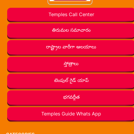
Temples Call Center
తిరుమల సమాచారం
రాష్ట్రాల వారీగా ఆలయాలు
స్తోత్రాలు
టెంపుల్ గైడ్ యాప్
భగవద్గీత
Temples Guide Whats App