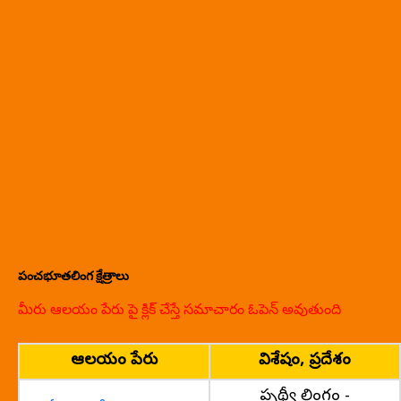
పంచభూతలింగ క్షేత్రాలు
మీరు ఆలయం పేరు పై క్లిక్ చేస్తే సమాచారం ఓపెన్ అవుతుంది
ఆలయం పేరు
విశేషం, ప్రదేశం
పృథ్వీ లింగం -