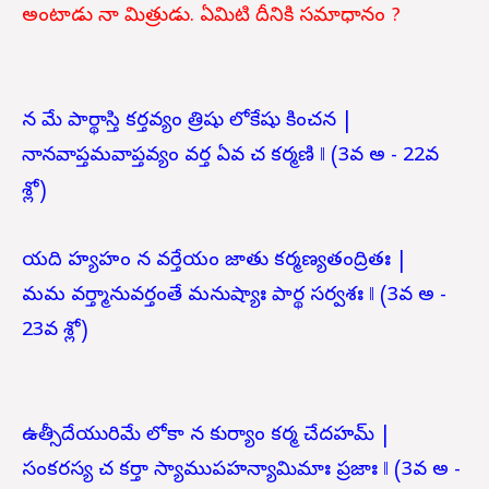
అంటాడు నా మిత్రుడు. ఏమిటి దీనికి సమాధానం ?
న మే పార్థాస్తి కర్తవ్యం త్రిషు లోకేషు కించన |
నానవాప్తమవాప్తవ్యం వర్త ఏవ చ కర్మణి ‖ (3వ అ - 22వ
శ్లో)
యది హ్యహం న వర్తేయం జాతు కర్మణ్యతంద్రితః |
మమ వర్త్మానువర్తంతే మనుష్యాః పార్థ సర్వశః ‖
(3వ అ -
23వ శ్లో)
ఉత్సీదేయురిమే లోకా న కుర్యాం కర్మ చేదహమ్ |
సంకరస్య చ కర్తా స్యాముపహన్యామిమాః ప్రజాః ‖
(3వ అ -