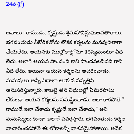
24వ శ్లో)
జవాబు : రాముడు, కృష్ణుడు శ్రీమహావిష్ణువుఅవతారాలు.
భగవంతుడు నీకోరికతోను లౌకిక కర్మలను మనవుడిలాగా
చేయలేదు. ఆయనకు ముల్లోకాల్లోనూ కర్తవ్యమంటూ ఏది
లేదు. అలాగే ఆయన పొందంది కాని పొందవలసినది గాని
ఏది లేదు. అయినా ఆయన కర్మలను ఆచరించాడు.
మనుషులు అన్నీ విధాలా ఆయన ప్రవృత్తిని
అనుసరిస్తున్నారు. కాబట్టి తన విధులల్లో ఏమరపాటు
లేకుండా ఆయన కర్మలను సమష్టించాడు. అలా కాకపోతే "
రాముడే ఇలా చేశాడు కృష్ణుడే ఇలా చేశాడు," అని
మనుష్యులు కూడా అలాగే ప్రవర్తిస్తారు. భగవంతుడు కర్మల
నాచారించకపోతే ఈ లోకాలన్నీ నాశనమైపోతాయి. అనేక