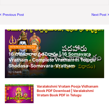
Previous Post
Next Post
INTERESTING FACTS
16 సోమవారాల వ్రతవిధానం | 16 Somavara
Vratham - Complete Vratham in Telugu -
Shodasa-Somavara-Vratham
by
Chanti
Varalakshmi Vratam Pooja Vidhanam
Book PDF Download | Varalakshmi
Vratam Book PDF in Telugu