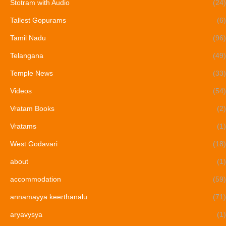
Stotram with Audio
(24)
Tallest Gopurams
(6)
Tamil Nadu
(96)
Telangana
(49)
Temple News
(33)
Videos
(54)
Vratam Books
(2)
Vratams
(1)
West Godavari
(18)
about
(1)
accommodation
(59)
annamayya keerthanalu
(71)
aryavysya
(1)