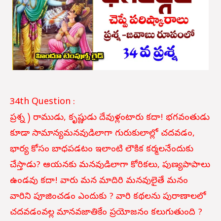
34th Question :
ప్రశ్న ) రాముడు, కృష్ణుడు దేవుళ్లంటారు కదా! భగవంతుడు
కూడా సామాన్యమనవుడిలాగా గురుకులాల్లో చదవడం,
భార్య కోసం బాధపడటం ఇలాంటి లౌకిక కర్మలనేందుకు
చేస్తాడు? ఆయనకు మనవుడిలాగా కోరికలు, పుణ్యపాపాలు
ఉండవు కదా! వారు మన మాదిరి మనవులైతే మనం
వారిని పూజించడం ఎందుకు ? వారి కథలను పురాణాలలో
చదవడంవల్ల మానవజాతికేం ప్రయోజనం కలుగుతుంది ?