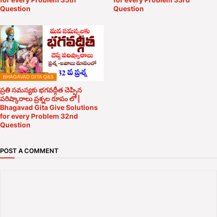
Question
Question
BHAGAVAD GITA Q&S
ప్రతి సమస్యకు భగవద్గీత చెప్పిన
పరిష్కారాలు ప్రశ్నల రూపం లో |
Bhagavad Gita Give Solutions
for every Problem 32nd
Question
POST A COMMENT