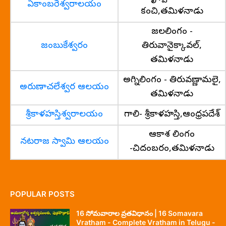
ఏకాంబరేశ్వరాలయం
కంచి,తమిళనాడు
జలలింగం -
జంబుకేశ్వరం
తిరువానైక్కావల్,
తమిళనాడు
అగ్నిలింగం - తిరువణ్ణామలై,
అరుణాచలేశ్వర ఆలయం
తమిళనాడు
శ్రీకాళహస్తిశ్వరాలయం
గాలి- శ్రీకాళహస్తి,ఆంధ్రప్రదేశ్
ఆకాశ లింగం
నటరాజ స్వామి ఆలయం
-చిదంబరం,తమిళనాడు
POPULAR POSTS
16 సోమవారాల వ్రతవిధానం | 16 Somavara
Vratham - Complete Vratham in Telugu -