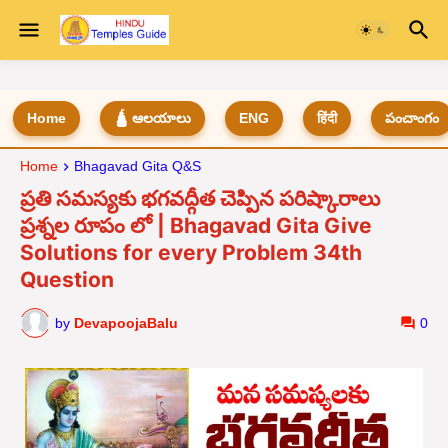
Home
🛕 ఆలయాలు
ENG
हिंदी
పంచాంగం
Home
Bhagavad Gita Q&S
ప్రతి సమస్యకు భగవద్గీత చెప్పిన పరిష్కారాలు
ప్రశ్నల రూపం లో | Bhagavad Gita Give
Solutions for every Problem 34th
Question
by
DevapoojaBalu
0