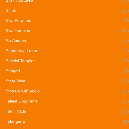
SIGHTSEEING
(6)
Shirdi
(10)
Siva Puranam
(1)
Siva Temples
(102)
Six Abodes
(8)
Soundarya Lahari
(2)
Special Temples
(17)
Sringeri
(1)
State Wise
(36)
Stotram with Audio
(24)
Tallest Gopurams
(6)
Tamil Nadu
(96)
Telangana
(49)