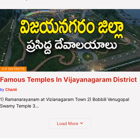
A.P DISTRICTS
Famous Temples In Vijayanagaram District
by
Chanti
1) Ramanarayanam at Vizianagaram Town 2) Bobbili Venugopal
Swamy Temple 3…
Load More