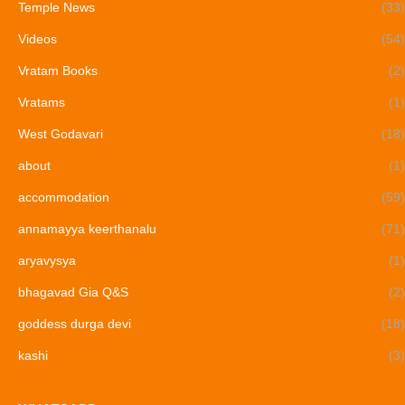
Temple News
(33)
Videos
(54)
Vratam Books
(2)
Vratams
(1)
West Godavari
(18)
about
(1)
accommodation
(59)
annamayya keerthanalu
(71)
aryavysya
(1)
bhagavad Gia Q&S
(2)
goddess durga devi
(18)
kashi
(3)