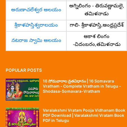
అగ్నిలింగం - తిరువణ్ణామలై,
అరుణాచలేశ్వర ఆలయం
తమిళనాడు
శ్రీకాళహస్తిశ్వరాలయం
గాలి- శ్రీకాళహస్తి,ఆంధ్రప్రదేశ్
ఆకాశ లింగం
నటరాజ స్వామి ఆలయం
-చిదంబరం,తమిళనాడు
POPULAR POSTS
16 సోమవారాల వ్రతవిధానం | 16 Somavara
Vratham - Complete Vratham in Telugu -
Shodasa-Somavara-Vratham
Varalakshmi Vratam Pooja Vidhanam Book
PDF Download | Varalakshmi Vratam Book
PDF in Telugu