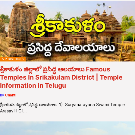
A.P DISTRICTS
శ్రీకాకుళం జిల్లాలో ప్రసిద్ధ ఆలయాలు Famous
Temples In Srikakulam District | Temple
Information in Telugu
by
Chanti
శ్రీకాకుళం జిల్లాలో ప్రసిద్ధ ఆలయాలు 1) Suryanarayana Swami Temple
Arasavilli Cli…