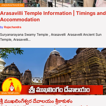
ANDHRAPRADESH
Arasavilli Temple Information | Timings and
Accommodation
by
Rajachandra
Suryanarayana Swamy Temple , Arasavelli Arasavelli Ancient Sun
Temple, Arasavelli…
SIVA TEMPLES
శ్రీ ముఖలింగేశ్వర దేవాలయం శ్రీకాకుళం