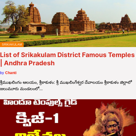
SRIKAKULAM
List of Srikakulam District Famous Temples
| Andhra Pradesh
by
Chanti
శ్రీముఖలింగం ఆలయం, శ్రీకాకుళం: శ్రీ ముఖలింగేశ్వర దేవాలయం శ్రీకాకుళం జిల్లాలో
జలుమూరు మండలంలో…