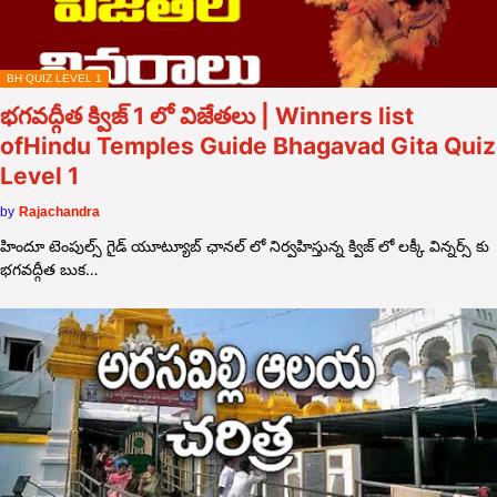
BH QUIZ LEVEL 1
భగవద్గీత క్విజ్ 1 లో విజేతలు | Winners list
ofHindu Temples Guide Bhagavad Gita Quiz
Level 1
by
Rajachandra
హిందూ టెంపుల్స్ గైడ్ యూట్యూబ్ ఛానల్ లో నిర్వహిస్తున్న క్విజ్ లో లక్కీ విన్నర్స్ కు
భగవద్గీత బుక…