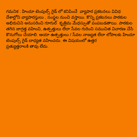
గమనిక : హిందూ టెంపుల్స్ గైడ్ లో కనిపించే వ్యాపార ప్రకటనలు వివిధ
దేశాల్లోని వ్యాపారస్తులు , సంస్థల నుంచి వస్తాయి. కొన్ని ప్రకటనలు పాఠకుల
అభిరుచిని అనుసరించి గూగుల్ కృత్రిమ మేధస్సుతో పంపబడతాయి. పాఠకుల
తగిన జాగ్రత్త వహించి, ఉత్పత్తులు లేదా సేవల గురించి సముచిత విచారణ చేసి
కొనుగోలు చేయాలి. ఆయా ఉత్పత్తులు / సేవల నాణ్యత లేదా లోపాలకు హిందూ
టెంపుల్స్ గైడ్ బాధ్యత వహించదు. ఈ విషయంలో ఉత్తర
ప్రత్యుత్తరాలకి తావు లేదు.