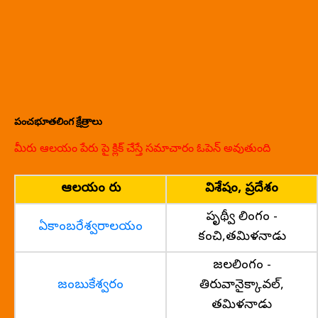
పంచభూతలింగ క్షేత్రాలు
మీరు ఆలయం పేరు పై క్లిక్ చేస్తే సమాచారం ఓపెన్ అవుతుంది
ఆలయం పేరు
విశేషం, ప్రదేశం
పృథ్వీ లింగం -
ఏకాంబరేశ్వరాలయం
కంచి,తమిళనాడు
జలలింగం -
జంబుకేశ్వరం
తిరువానైక్కావల్,
తమిళనాడు