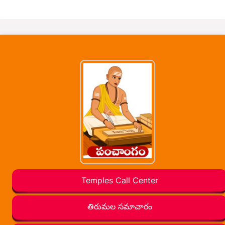
Temples Call Center
తిరుమల సమాచారం