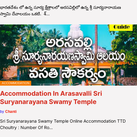
భారతదేశం లో ఉన్న సూర్య క్షేత్రాలలో అరసవిల్లిలో ఉన్న శ్రీ సూర్యనారాయణ
స్వామి దేవాలయం ఒకటి. శ్…
ACCOMMODATION
Accommodation In Arasavalli Sri
Suryanarayana Swamy Temple
by
Chanti
Sri Suryanarayana Swamy Temple Online Accommodation TTD
Choultry : Number Of Ro…