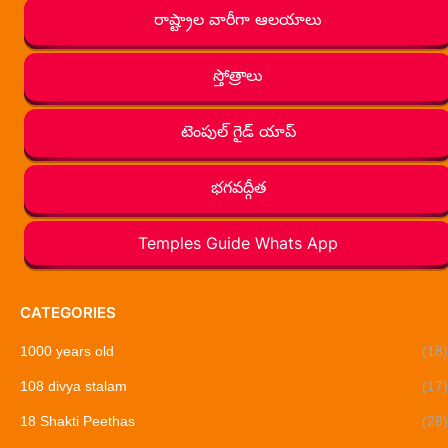
రాష్ట్రాల వారీగా ఆలయాలు
స్తోత్రాలు
టెంపుల్ గైడ్ యాప్
భగవద్గీత
Temples Guide Whats App
CATEGORIES
1000 years old
(18)
108 divya stalam
(17)
18 Shakti Peethas
(28)